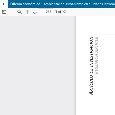
Dilema económico – ambiental del urbanismo en ciudades latino