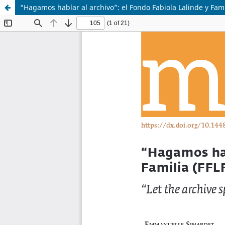
“Hagamos hablar al archivo”: el Fondo Fabiola Lalinde y Fami