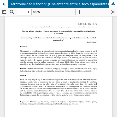
Territorialidad y ficción: ¿Una entente entre el foco españolista montevideano y la aislada Asunción?