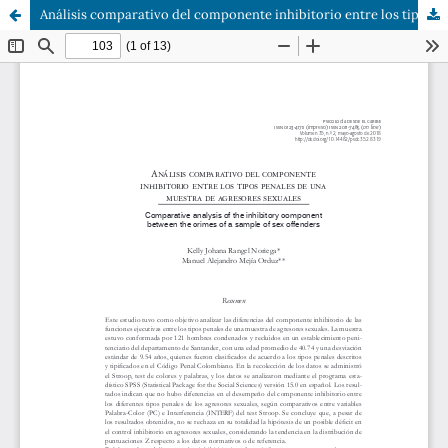
Análisis comparativo del componente inhibitorio entre los tipos penales de una muestra de agresores sexuales