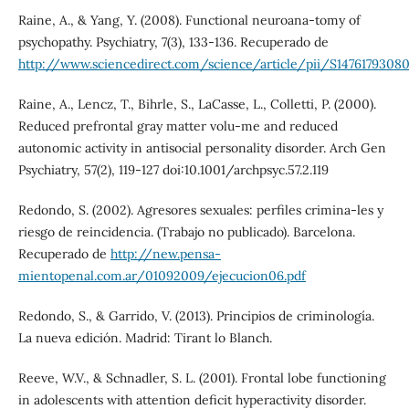
Raine, A., & Yang, Y. (2008). Functional neuroana-tomy of
psychopathy. Psychiatry, 7(3), 133-136. Recuperado de
http://www.sciencedirect.com/science/article/pii/S1476179308
Raine, A., Lencz, T., Bihrle, S., LaCasse, L., Colletti, P. (2000).
Reduced prefrontal gray matter volu-me and reduced
autonomic activity in antisocial personality disorder. Arch Gen
Psychiatry, 57(2), 119-127 doi:10.1001/archpsyc.57.2.119
Redondo, S. (2002). Agresores sexuales: perfiles crimina-les y
riesgo de reincidencia. (Trabajo no publicado). Barcelona.
Recuperado de
http://new.pensa-
mientopenal.com.ar/01092009/ejecucion06.pdf
Redondo, S., & Garrido, V. (2013). Principios de criminología.
La nueva edición. Madrid: Tirant lo Blanch.
Reeve, W.V., & Schnadler, S. L. (2001). Frontal lobe functioning
in adolescents with attention deficit hyperactivity disorder.