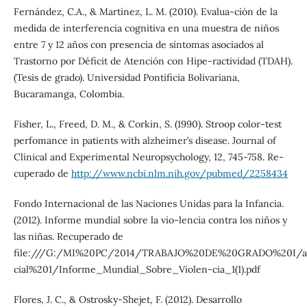
Fernández, C.A., & Martínez, L. M. (2010). Evalua-ción de la
medida de interferencia cognitiva en una muestra de niños
entre 7 y 12 años con presencia de síntomas asociados al
Trastorno por Déficit de Atención con Hipe-ractividad (TDAH).
(Tesis de grado). Universidad Pontificia Bolivariana,
Bucaramanga, Colombia.
Fisher, L., Freed, D. M., & Corkin, S. (1990). Stroop color-test
perfomance in patients with alzheimer’s disease. Journal of
Clinical and Experimental Neuropsychology, 12, 745-758. Re-
cuperado de
http://www.ncbi.nlm.nih.gov/pubmed/2258434
Fondo Internacional de las Naciones Unidas para la Infancia.
(2012). Informe mundial sobre la vio-lencia contra los niños y
las niñas. Recuperado de
file:///G:/MI%20PC/2014/TRABAJO%20DE%20GRADO%20I/art
cial%201/Informe_Mundial_Sobre_Violen-cia_1(1).pdf
Flores, J. C., & Ostrosky-Shejet, F. (2012). Desarrollo