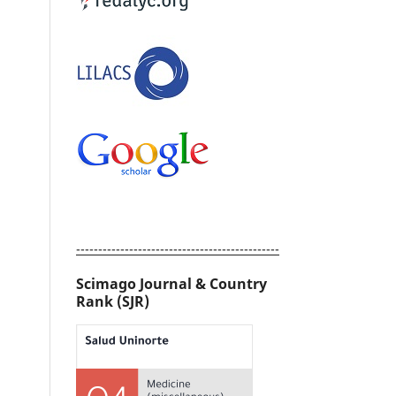
----------------------------------------------
Scimago Journal & Country
Rank (SJR)