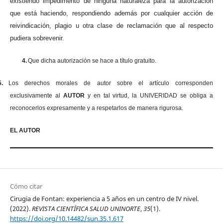
existiendo impedimento de ninguna naturaleza para la autorización
que está haciendo, respondiendo además por cualquier acción de
reivindicación, plagio u otra clase de reclamación que al respecto
pudiera sobrevenir.
4.
Que dicha autorización se hace a título gratuito.
5.
Los derechos morales de autor sobre el artículo corresponden
exclusivamente al
AUTOR
y en tal virtud, la UNIVERIDAD se obliga a
reconocerlos expresamente y a respetarlos de manera rigurosa.
EL AUTOR
Cómo citar
Cirugia de Fontan: experiencia a 5 años en un centro de IV nivel.
(2022).
REVISTA CIENTÍFICA SALUD UNINORTE
,
35
(1).
https://doi.org/10.14482/sun.35.1.617