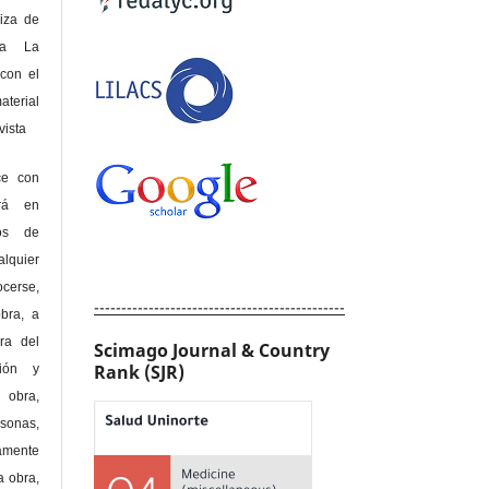
riza de
 a La
con el
terial
sta
ce con
erá en
hos de
alquier
cerse,
----------------------------------------------
bra, a
era del
Scimago Journal & Country
Rank (SJR)
ción y
obra,
rsonas,
amente
a obra,