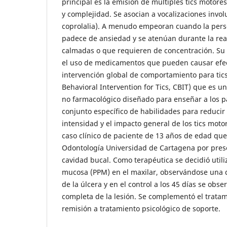
principal es la emisión de múltiples tics motores 
y complejidad. Se asocian a vocalizaciones involu
coprolalia). A menudo empeoran cuando la pers
padece de ansiedad y se atenúan durante la real
calmadas o que requieren de concentración. Su 
el uso de medicamentos que pueden causar efec
intervención global de comportamiento para ti
Behavioral Intervention for Tics, CBIT) que es u
no farmacológico diseñado para enseñar a los pa
conjunto específico de habilidades para reducir 
intensidad y el impacto general de los tics motor
caso clínico de paciente de 13 años de edad que 
Odontología Universidad de Cartagena por prese
cavidad bucal. Como terapéutica se decidió utili
mucosa (PPM) en el maxilar, observándose una 
de la úlcera y en el control a los 45 días se obser
completa de la lesión. Se complementó el tratam
remisión a tratamiento psicológico de soporte.