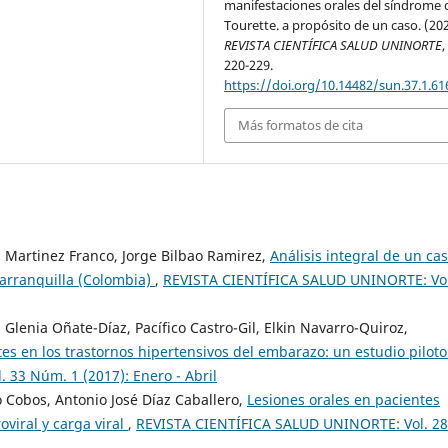
manifestaciones orales del síndrome 
Tourette. a propósito de un caso. (202
REVISTA CIENTÍFICA SALUD UNINORTE
220-229.
https://doi.org/10.14482/sun.37.1.61
Más formatos de cita
 Martinez Franco, Jorge Bilbao Ramirez,
Análisis integral de un ca
arranquilla (Colombia)
,
REVISTA CIENTÍFICA SALUD UNINORTE: Vol
Glenia Oñate-Díaz, Pacífico Castro-Gil, Elkin Navarro-Quiroz,
tes en los trastornos hipertensivos del embarazo: un estudio pilot
33 Núm. 1 (2017): Enero - Abril
 Cobos, Antonio José Díaz Caballero,
Lesiones orales en pacientes
oviral y carga viral
,
REVISTA CIENTÍFICA SALUD UNINORTE: Vol. 28