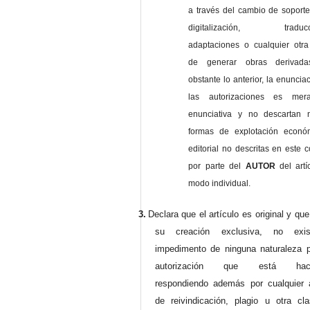
a través del cambio de soporte 
digitalización, traducci
adaptaciones o cualquier otra
de generar obras derivad
obstante lo anterior, la enuncia
las autorizaciones es mer
enunciativa y no descartan 
formas de explotación econó
editorial no descritas en este c
por parte del
AUTOR
del artí
modo individual.
3.
Declara que el artículo es original y qu
su creación exclusiva, no exist
impedimento de ninguna naturaleza p
autorización que está haci
respondiendo además por cualquier 
de reivindicación, plagio u otra cl