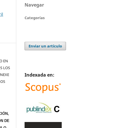
Navegar
il
Categorías
Enviar un artículo
TO EN
S LOS
Indexada en:
ANEXE
LOS
IÓN,
ÓN DE
A O