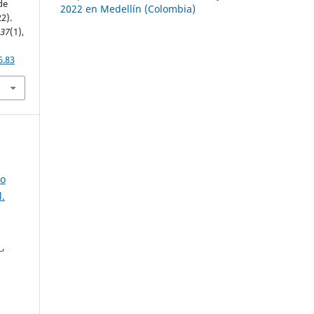
de
2022 en Medellín (Colombia)
2).
,
37
(1),
6.83
so
.
o
,