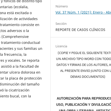
y fónicos de distinto tipo
Número
ntarias (ecolalia,
Vol. 37 Núm. 1 (2021): Enero - Abr
ona está excitada o
ización de actividades
Sección
tratamiento consiste en
REPORTE DE CASOS CLÍNICOS
tos adversos o la
cs (Comprehensive
n tratamiento conductual
Licencia
cientes y sus familias un
(COPIE Y PEGUE EL SIGUIENTE TEX
la frecuencia, la
UN ARCHIVO TIPO WORD CON TODO
es y vocales. Se reporta
DATOS Y FIRMAS DE LOS AUTORES, 
asistió a la Facultad de
AL PRESENTE ENVIO JUNTO CON 
ntar ulcera dolorosa en
DEMAS DOCUMENTOS)
zar la placa de protección
disminución del tamaño
vó la cicatrización
iento bucal, con la
AUTORIZACIÓN PARA REPRODUCC
USO, PUBLICACIÓN Y DIVULGACI
UNA OBRA LITERARIA, ARTISTIC