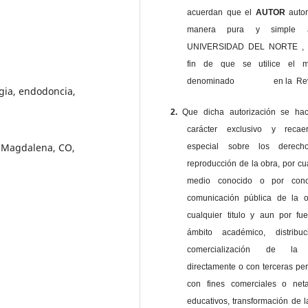
acuerdan que el
AUTOR
auto
manera pura y simple
UNIVERSIDAD DEL NORTE , 
fin de que se utilice el ma
denominado en la Revi
gia, endodoncia,
2.
Que dicha autorización se ha
carácter exclusivo y reca
, Magdalena, CO,
especial sobre los derec
reproducción de la obra, por cu
medio conocido o por cono
comunicación pública de la o
cualquier titulo y aun por fu
ámbito académico, distribu
comercialización de la 
directamente o con terceras pe
con fines comerciales o net
educativos, transformación de l