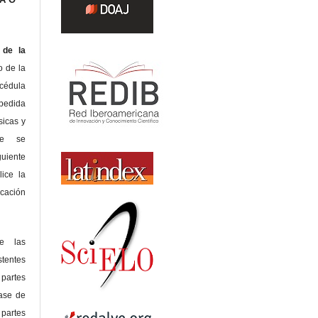
de la
o de la
édula
pedida
sicas y
te se
guiente
lice la
icación
de las
tentes
 partes
lase de
 partes