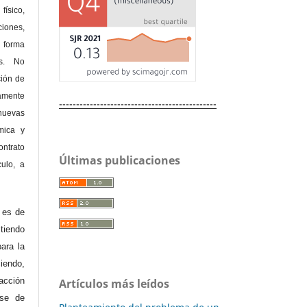
físico,
ones,
 forma
as. No
ción de
amente
----------------------------------------------
nuevas
mica y
ontrato
Últimas publicaciones
culo, a
e es de
iendo
ara la
endo,
acción
Artículos más leídos
ase de