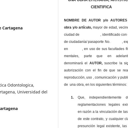
CIENTIFICA
NOMBRE DE AUTOR y/o AUTORES 
e Cartagena
obra y/o artículo,
mayor de edad, vecin
ciudad de , identificado con c
de ciudadanía/ pasaporte No. , ex
en , en uso
de sus facultades fí
mentales, parte que en adelan
denominará el
AUTOR,
suscribe la si
autorización con el fin de que se rea
reproducción, uso , comunicación y publ
tica Odontologica,
de una obra, en los siguientes términos:
rtagena, Universidad del
1.
Que, independientemente 
reglamentaciones legales exis
Cartagena
en razón a la vinculación de las
de este contrato, y cualquier c
presunción legal existente, las