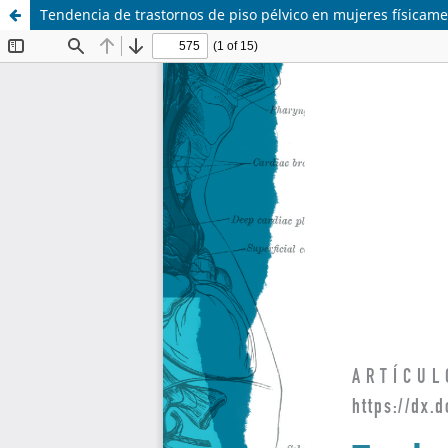
Tendencia de trastornos de piso pélvico en mujeres físicamen