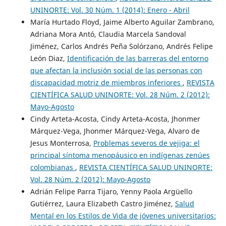
UNINORTE: Vol. 30 Núm. 1 (2014): Enero - Abril
María Hurtado Floyd, Jaime Alberto Aguilar Zambrano,
Adriana Mora Antó, Claudia Marcela Sandoval
Jiménez, Carlos Andrés Peña Solórzano, Andrés Felipe
León Diaz,
Identificación de las barreras del entorno
que afectan la inclusión social de las personas con
discapacidad motriz de miembros inferiores
,
REVISTA
CIENTÍFICA SALUD UNINORTE: Vol. 28 Núm. 2 (2012):
Mayo-Agosto
Cindy Arteta-Acosta, Cindy Arteta-Acosta, Jhonmer
Márquez-Vega, Jhonmer Márquez-Vega, Alvaro de
Jesus Monterrosa,
Problemas severos de vejiga: el
principal síntoma menopáusico en indígenas zenúes
colombianas
,
REVISTA CIENTÍFICA SALUD UNINORTE:
Vol. 28 Núm. 2 (2012): Mayo-Agosto
Adrián Felipe Parra Tijaro, Yenny Paola Argüello
Gutiérrez, Laura Elizabeth Castro Jiménez,
Salud
Mental en los Estilos de Vida de jóvenes universitarios: