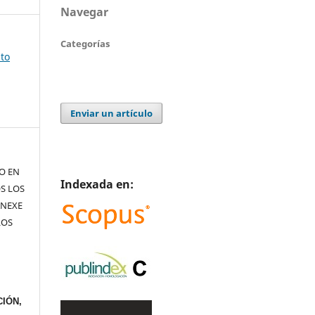
Navegar
Categorías
sto
Enviar un artículo
TO EN
Indexada en:
S LOS
ANEXE
LOS
IÓN,