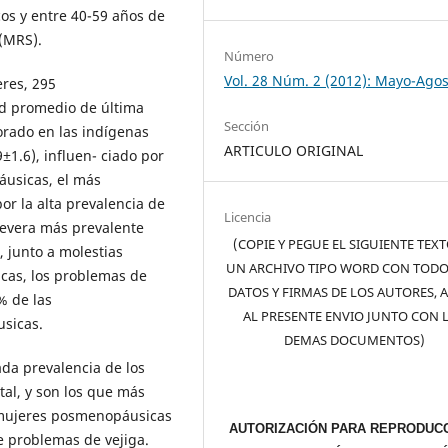
os y entre 40-59 años de
(MRS).
Número
Vol. 28 Núm. 2 (2012): Mayo-Ago
eres, 295
d promedio de última
Sección
orado en las indígenas
ARTICULO ORIGINAL
±1.6), influen- ciado por
áusicas, el más
or la alta prevalencia de
Licencia
severa más prevalente
(COPIE Y PEGUE EL SIGUIENTE TEX
 junto a molestias
UN ARCHIVO TIPO WORD CON TODO
cas, los problemas de
DATOS Y FIRMAS DE LOS AUTORES, 
% de las
AL PRESENTE ENVIO JUNTO CON 
sicas.
DEMAS DOCUMENTOS)
da prevalencia de los
al, y son los que más
s mujeres posmenopáusicas
AUTORIZACIÓN PARA REPRODUCC
e problemas de vejiga.