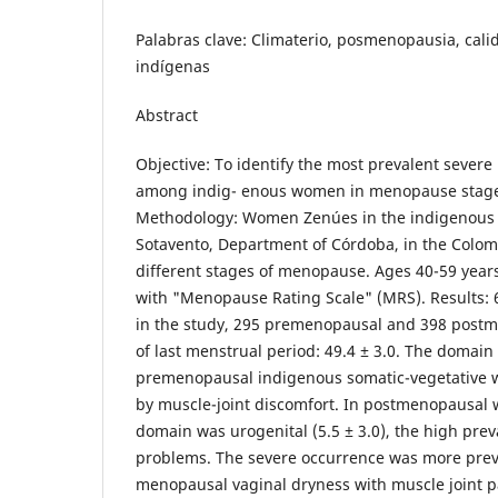
Palabras clave: Climaterio, posmenopausia, calid
indígenas
Abstract
Objective: To identify the most prevalent seve
among indig- enous women in menopause stag
Methodology: Women Zenúes in the indigenous 
Sotavento, Department of Córdoba, in the Colom
different stages of menopause. Ages 40-59 year
with "Menopause Rating Scale" (MRS). Results:
in the study, 295 premenopausal and 398 postm
of last menstrual period: 49.4 ± 3.0. The domai
premenopausal indigenous somatic-vegetative wa
by muscle-joint discomfort. In postmenopausal
domain was urogenital (5.5 ± 3.0), the high pre
problems. The severe occurrence was more pre
menopausal vaginal dryness with muscle joint p