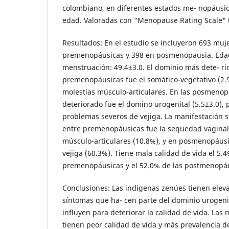
colombiano, en diferentes estados me- nopáusic
edad. Valoradas con "Menopause Rating Scale" 
Resultados: En el estudio se incluyeron 693 muj
premenopáusicas y 398 en posmenopausia. Eda
menstruación: 49.4±3.0. El dominio más dete- ri
premenopáusicas fue el somático-vegetativo (2.9
molestias músculo-articulares. En las posmenop
deteriorado fue el domino urogenital (5.5±3.0), p
problemas severos de vejiga. La manifestación 
entre premenopáusicas fue la sequedad vaginal,
músculo-articulares (10.8%), y en posmenopáusi
vejiga (60.3%). Tiene mala calidad de vida el 5.4
premenopáusicas y el 52.0% de las postmenopáu
Conclusiones: Las indígenas zenúes tienen eleva
síntomas que ha- cen parte del dominio urogenit
influyen para deteriorar la calidad de vida. La
tienen peor calidad de vida y más prevalencia d