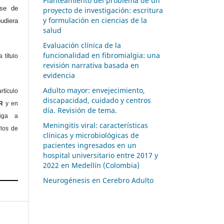
Planteamiento del problema de un
ase de
proyecto de investigación: escritura
y formulación en ciencias de la
diera
salud
Evaluación clínica de la
funcionalidad en fibromialgia: una
 título
revisión narrativa basada en
evidencia
Adulto mayor: envejecimiento,
rtículo
discapacidad, cuidado y centros
OR
y en
día. Revisión de tema.
liga a
Meningitis viral: características
rlos de
clínicas y microbiológicas de
pacientes ingresados en un
hospital universitario entre 2017 y
2022 en Medellín (Colombia)
Neurogénesis en Cerebro Adulto