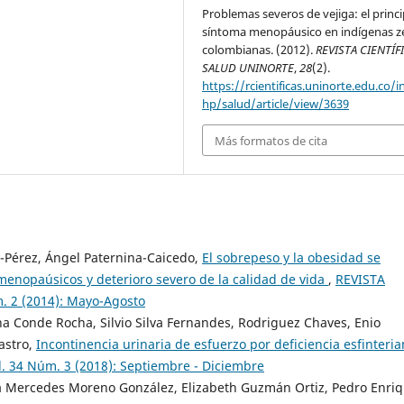
Problemas severos de vejiga: el princi
síntoma menopáusico en indígenas 
colombianas. (2012).
REVISTA CIENTÍF
SALUD UNINORTE
,
28
(2).
https://rcientificas.uninorte.edu.co/i
hp/salud/article/view/3639
Más formatos de cita
o-Pérez, Ángel Paternina-Caicedo,
El sobrepeso y la obesidad se
menopaúsicos y deterioro severo de la calidad de vida
,
REVISTA
 2 (2014): Mayo-Agosto
a Conde Rocha, Silvio Silva Fernandes, Rodriguez Chaves, Enio
astro,
Incontinencia urinaria de esfuerzo por deficiencia esfinteri
 34 Núm. 3 (2018): Septiembre - Diciembre
 Mercedes Moreno González, Elizabeth Guzmán Ortiz, Pedro Enri