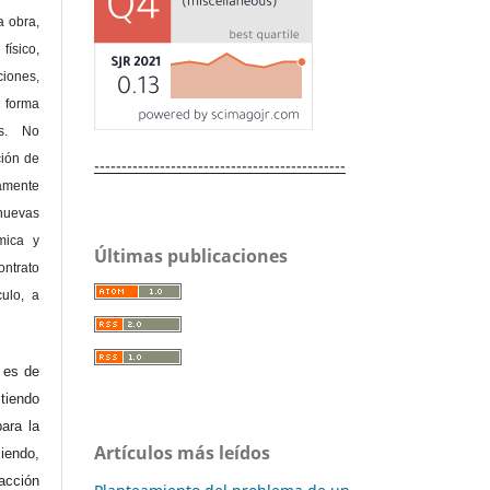
a obra,
físico,
ones,
 forma
as. No
ción de
----------------------------------------------
amente
nuevas
mica y
Últimas publicaciones
ontrato
culo, a
e es de
iendo
ara la
Artículos más leídos
endo,
acción