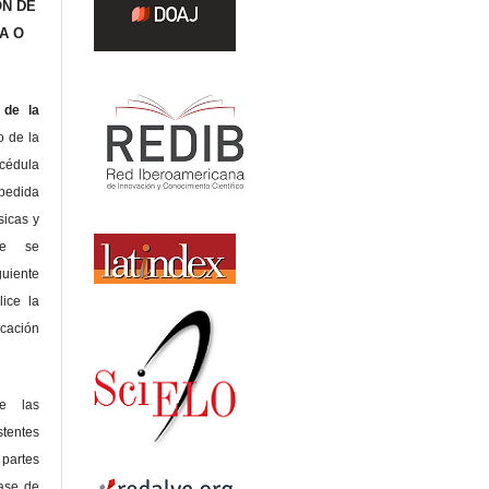
ÓN DE
A O
de la
o de la
édula
pedida
sicas y
te se
guiente
lice la
icación
de las
tentes
 partes
lase de