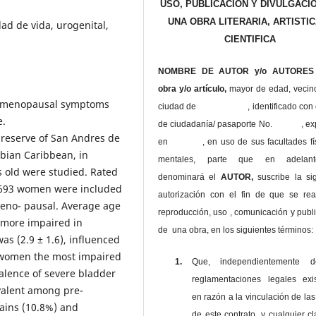
USO, PUBLICACIÓN Y DIVULGACI
UNA OBRA LITERARIA, ARTISTIC
ad de vida, urogenital,
CIENTIFICA
NOMBRE DE AUTOR y/o AUTORES 
obra y/o artículo,
mayor de edad, vecin
re menopausal symptoms
ciudad de , identificado con c
e.
de ciudadanía/ pasaporte No. , ex
reserve of San Andres de
en , en uso
de sus facultades fí
bian Caribbean, in
mentales, parte que en adelan
s old were studied. Rated
denominará el
AUTOR,
suscribe la si
 693 women were included
autorización con el fin de que se rea
eno- pausal. Average age
reproducción, uso , comunicación y publ
n more impaired in
de una obra, en los siguientes términos:
s (2.9 ± 1.6), influenced
 women the most impaired
1.
Que, independientemente 
valence of severe bladder
reglamentaciones legales exis
valent among pre-
en razón a la vinculación de las
ains (10.8%) and
de este contrato, y cualquier c