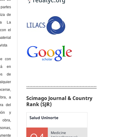
 partes
riza de
 a La
con el
terial
sta
ce con
erá en
hos de
alquier
----------------------------------------------
cerse,
Scimago Journal & Country
bra, a
Rank (SJR)
era del
ción y
obra,
rsonas,
amente