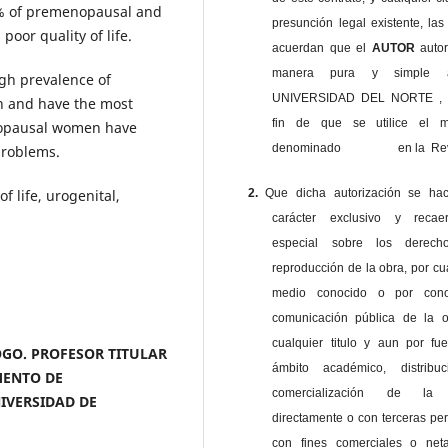
% of premenopausal and
presunción legal existente, las
oor quality of life.
acuerdan que el
AUTOR
auto
manera pura y simple
gh prevalence of
UNIVERSIDAD DEL NORTE , 
n and have the most
fin de que se utilice el ma
menopausal women have
denominado en la Revi
problems.
2.
Que dicha autorización se ha
f life, urogenital,
carácter exclusivo y reca
especial sobre los derec
reproducción de la obra, por cu
medio conocido o por cono
comunicación pública de la o
cualquier titulo y aun por fu
LOGO. PROFESOR TITULAR
ámbito académico, distribu
MENTO DE
comercialización de la 
IVERSIDAD DE
directamente o con terceras pe
con fines comerciales o net