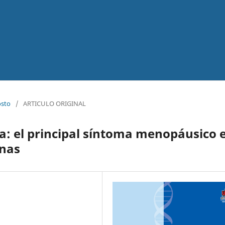
osto
/
ARTICULO ORIGINAL
a: el principal síntoma menopáusico 
anas