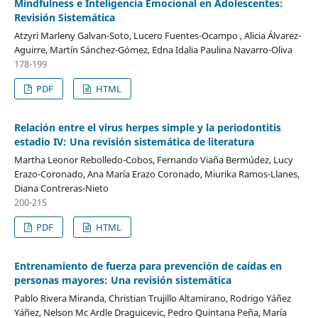
Mindfulness e Inteligencia Emocional en Adolescentes:
Revisión Sistemática
Atzyri Marleny Galvan-Soto, Lucero Fuentes-Ocampo , Alicia Álvarez-
Aguirre, Martín Sánchez-Gómez, Edna Idalia Paulina Navarro-Oliva
178-199
PDF
HTML
Relación entre el virus herpes simple y la periodontitis
estadio IV: Una revisión sistemática de literatura
Martha Leonor Rebolledo-Cobos, Fernando Viaña Bermúdez, Lucy
Erazo-Coronado, Ana María Erazo Coronado, Miurika Ramos-Llanes,
Diana Contreras-Nieto
200-215
PDF
HTML
Entrenamiento de fuerza para prevención de caídas en
personas mayores: Una revisión sistemática
Pablo Rivera Miranda, Christian Trujillo Altamirano, Rodrigo Yáñez
Yáñez, Nelson Mc Ardle Draguicevic, Pedro Quintana Peña, María