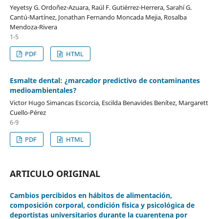
Yeyetsy G. Ordoñez-Azuara, Raúl F. Gutiérrez-Herrera, Sarahí G.
Cantú-Martínez, Jonathan Fernando Moncada Mejia, Rosalba
Mendoza-Rivera
1-5
PDF
HTML
Esmalte dental: ¿marcador predictivo de contaminantes
medioambientales?
Victor Hugo Simancas Escorcia, Escilda Benavides Benítez, Margarett
Cuello-Pérez
6-9
PDF
HTML
ARTICULO ORIGINAL
Cambios percibidos en hábitos de alimentación,
composición corporal, condición física y psicológica de
deportistas universitarios durante la cuarentena por