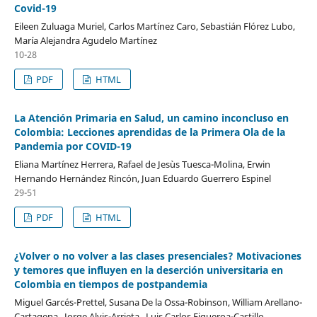
Covid-19
Eileen Zuluaga Muriel, Carlos Martínez Caro, Sebastián Flórez Lubo,
María Alejandra Agudelo Martínez
10-28
PDF
HTML
La Atención Primaria en Salud, un camino inconcluso en
Colombia: Lecciones aprendidas de la Primera Ola de la
Pandemia por COVID-19
Eliana Martínez Herrera, Rafael de Jesùs Tuesca-Molina, Erwin
Hernando Hernández Rincón, Juan Eduardo Guerrero Espinel
29-51
PDF
HTML
¿Volver o no volver a las clases presenciales? Motivaciones
y temores que influyen en la deserción universitaria en
Colombia en tiempos de postpandemia
Miguel Garcés-Prettel, Susana De la Ossa-Robinson, William Arellano-
Cartagena , Jorge Alvis-Arrieta , Luis Carlos Figueroa-Castillo