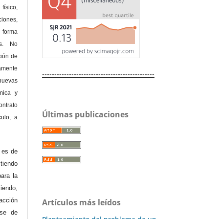
físico,
ones,
 forma
as. No
ción de
amente
----------------------------------------------
nuevas
mica y
ontrato
Últimas publicaciones
culo, a
e es de
iendo
ara la
endo,
acción
Artículos más leídos
ase de