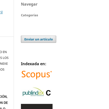
Navegar
il
Categorías
Enviar un artículo
TO EN
S LOS
Indexada en:
ANEXE
LOS
IÓN,
ÓN DE
A O