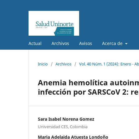
Actual
Archivos
Avisos
Acerca de
Inicio
/
Archivos
/
Vol. 40 Núm. 1 (2024): Enero - Ab
Anemia hemolítica autoinm
infección por SARSCoV 2: r
Sara Isabel Norena Gomez
Universidad CES, Colombia
Maria Adelaida Atuesta Londoño