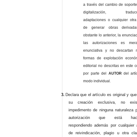
a través del cambio de soporte 
digitalización, traducci
adaptaciones o cualquier otra
de generar obras derivad
obstante lo anterior, la enuncia
las autorizaciones es mer
enunciativa y no descartan 
formas de explotación econó
editorial no descritas en este c
por parte del
AUTOR
del artí
modo individual.
3.
Declara que el artículo es original y qu
su creación exclusiva, no exist
impedimento de ninguna naturaleza p
autorización que está haci
respondiendo además por cualquier 
de reivindicación, plagio u otra cl