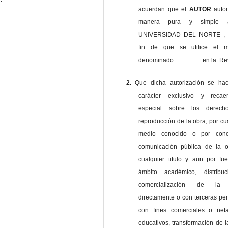
acuerdan que el
AUTOR
auto
manera pura y simple
UNIVERSIDAD DEL NORTE , 
fin de que se utilice el ma
denominado en la Revi
2.
Que dicha autorización se ha
carácter exclusivo y reca
especial sobre los derec
reproducción de la obra, por cu
medio conocido o por cono
comunicación pública de la o
cualquier titulo y aun por fu
ámbito académico, distribu
comercialización de la 
directamente o con terceras pe
con fines comerciales o net
educativos, transformación de l