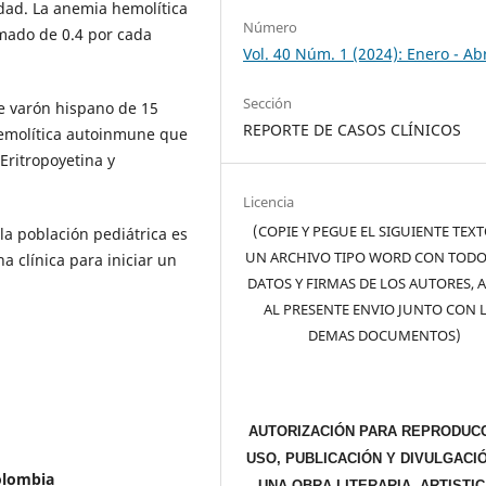
ad. La anemia hemolítica
Número
mado de 0.4 por cada
Vol. 40 Núm. 1 (2024): Enero - Abr
Sección
e varón hispano de 15
REPORTE DE CASOS CLÍNICOS
emolítica autoinmune que
Eritropoyetina y
Licencia
(COPIE Y PEGUE EL SIGUIENTE TEX
la población pediátrica es
UN ARCHIVO TIPO WORD CON TODO
a clínica para iniciar un
DATOS Y FIRMAS DE LOS AUTORES, 
AL PRESENTE ENVIO JUNTO CON 
DEMAS DOCUMENTOS)
AUTORIZACIÓN PARA REPRODUCC
USO, PUBLICACIÓN Y DIVULGACI
olombia
UNA OBRA LITERARIA, ARTISTIC