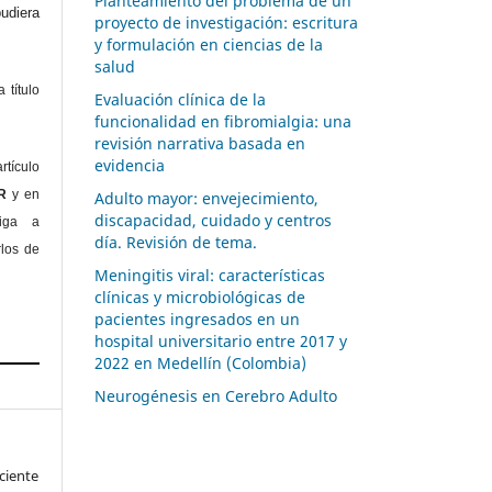
Planteamiento del problema de un
diera
proyecto de investigación: escritura
y formulación en ciencias de la
salud
 título
Evaluación clínica de la
funcionalidad en fibromialgia: una
revisión narrativa basada en
evidencia
rtículo
OR
y en
Adulto mayor: envejecimiento,
discapacidad, cuidado y centros
liga a
día. Revisión de tema.
rlos de
Meningitis viral: características
clínicas y microbiológicas de
pacientes ingresados en un
hospital universitario entre 2017 y
2022 en Medellín (Colombia)
Neurogénesis en Cerebro Adulto
ciente