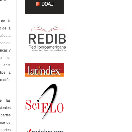
de la
o de la
édula
pedida
sicas y
te se
guiente
lice la
icación
de las
tentes
 partes
lase de
 partes