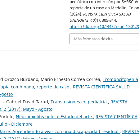
pediátrico con infección por SARSCoV 
reporte de un caso en Medellín, Colom
(2024).
REVISTA CIENTÍFICA SALUD
UNINORTE
,
40
(1), 305-314.
https://doi.org/10.14482/sun.40.01.7
Más formatos de cita
id Orozco Burbano, Mario Ernesto Correa Correa,
Trombocitopenia
erapia combinada, reporte de caso
,
REVISTA CIENTÍFICA SALUD
Agosto
es, Gabriel David-Tarud,
Transfusiones en pediatría
,
REVISTA
 2 (2017): Mayo - Agosto
ortillo,
Neuromielitis óptica: Estado del arte
,
REVISTA CIENTÍFICA
ulio - Diciembre
Barré: Aprendiendo a vivir con una discapacidad residual
,
REVIST
 2 (2016): Mayo - Agosto