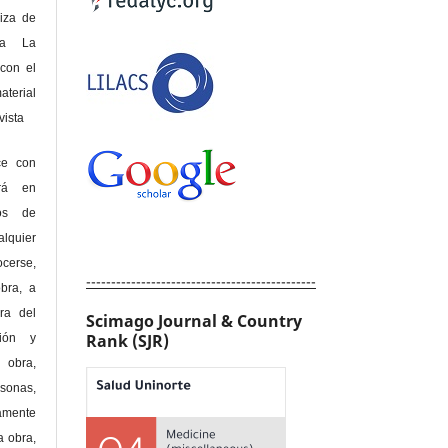
riza de
 a La
con el
terial
sta
ce con
erá en
hos de
alquier
cerse,
----------------------------------------------
bra, a
era del
Scimago Journal & Country
Rank (SJR)
ción y
obra,
rsonas,
amente
a obra,