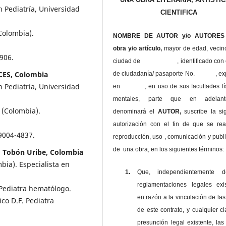
n Pediatría, Universidad
CIENTIFICA
Colombia).
NOMBRE DE AUTOR y/o AUTORES 
obra y/o artículo,
mayor de edad, vecin
906.
ciudad de , identificado con c
CES, Colombia
de ciudadanía/ pasaporte No. , ex
n Pediatría, Universidad
en , en uso
de sus facultades fí
mentales, parte que en adelan
 (Colombia).
denominará el
AUTOR,
suscribe la si
autorización con el fin de que se rea
9004-4837.
reproducción, uso , comunicación y publ
de una obra, en los siguientes términos:
o Tobón Uribe, Colombia
bia). Especialista en
1.
Que, independientemente 
reglamentaciones legales exis
 Pediatra hematólogo.
en razón a la vinculación de las
co D.F. Pediatra
de este contrato, y cualquier c
presunción legal existente, las
.