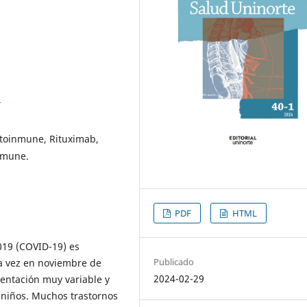
8
toinmune, Rituximab,
nmune.
PDF
HTML
019 (COVID-19) es
Publicado
a vez en noviembre de
2024-02-29
entación muy variable y
 niños. Muchos trastornos