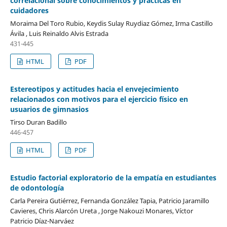
correlacional sobre conocimientos y prácticas en
cuidadores
Moraima Del Toro Rubio, Keydis Sulay Ruydiaz Gómez, Irma Castillo
Ávila , Luis Reinaldo Alvis Estrada
431-445
HTML
PDF
Estereotipos y actitudes hacia el envejecimiento
relacionados con motivos para el ejercicio físico en
usuarios de gimnasios
Tirso Duran Badillo
446-457
HTML
PDF
Estudio factorial exploratorio de la empatía en estudiantes
de odontología
Carla Pereira Gutiérrez, Fernanda González Tapia, Patricio Jaramillo
Cavieres, Chris Alarcón Ureta , Jorge Nakouzi Monares, Víctor
Patricio Díaz-Narváez