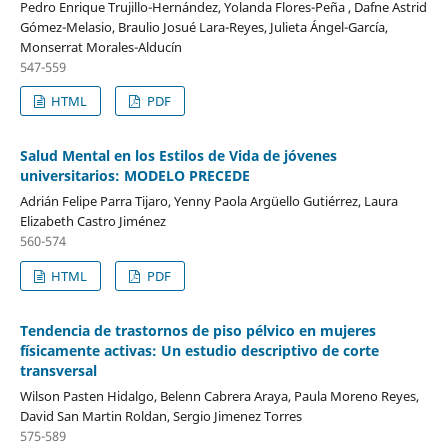
Pedro Enrique Trujillo-Hernández, Yolanda Flores-Peña , Dafne Astrid
Gómez-Melasio, Braulio Josué Lara-Reyes, Julieta Ángel-García,
Monserrat Morales-Alducín
547-559
HTML
PDF
Salud Mental en los Estilos de Vida de jóvenes
universitarios: MODELO PRECEDE
Adrián Felipe Parra Tijaro, Yenny Paola Argüello Gutiérrez, Laura
Elizabeth Castro Jiménez
560-574
HTML
PDF
Tendencia de trastornos de piso pélvico en mujeres
físicamente activas: Un estudio descriptivo de corte
transversal
Wilson Pasten Hidalgo, Belenn Cabrera Araya, Paula Moreno Reyes,
David San Martin Roldan, Sergio Jimenez Torres
575-589