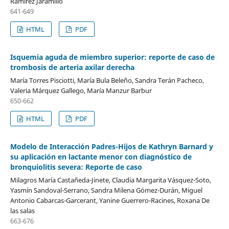
Ramírez Jaramillo
641-649
HTML
PDF
Isquemia aguda de miembro superior: reporte de caso de
trombosis de arteria axilar derecha
María Torres Pisciotti, María Bula Beleño, Sandra Terán Pacheco,
Valeria Márquez Gallego, María Manzur Barbur
650-662
HTML
PDF
Modelo de Interacción Padres-Hijos de Kathryn Barnard y
su aplicación en lactante menor con diagnóstico de
bronquiolitis severa: Reporte de caso
Milagros María Castañeda-Jinete, Claudia Margarita Vásquez-Soto,
Yasmín Sandoval-Serrano, Sandra Milena Gómez-Durán, Miguel
Antonio Cabarcas-Garcerant, Yanine Guerrero-Racines, Roxana De
las salas
663-676