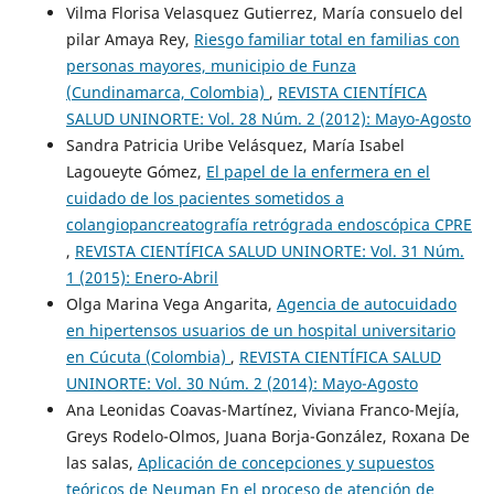
Vilma Florisa Velasquez Gutierrez, María consuelo del
pilar Amaya Rey,
Riesgo familiar total en familias con
personas mayores, municipio de Funza
(Cundinamarca, Colombia)
,
REVISTA CIENTÍFICA
SALUD UNINORTE: Vol. 28 Núm. 2 (2012): Mayo-Agosto
Sandra Patricia Uribe Velásquez, María Isabel
Lagoueyte Gómez,
El papel de la enfermera en el
cuidado de los pacientes sometidos a
colangiopancreatografía retrógrada endoscópica CPRE
,
REVISTA CIENTÍFICA SALUD UNINORTE: Vol. 31 Núm.
1 (2015): Enero-Abril
Olga Marina Vega Angarita,
Agencia de autocuidado
en hipertensos usuarios de un hospital universitario
en Cúcuta (Colombia)
,
REVISTA CIENTÍFICA SALUD
UNINORTE: Vol. 30 Núm. 2 (2014): Mayo-Agosto
Ana Leonidas Coavas-Martínez, Viviana Franco-Mejía,
Greys Rodelo-Olmos, Juana Borja-González, Roxana De
las salas,
Aplicación de concepciones y supuestos
teóricos de Neuman En el proceso de atención de