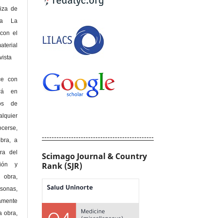
riza de
 a La
con el
terial
sta
ce con
erá en
hos de
alquier
cerse,
----------------------------------------------
bra, a
era del
Scimago Journal & Country
Rank (SJR)
ción y
obra,
rsonas,
amente
a obra,