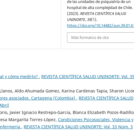
de las unidades de psiquiatría de un
hospital de alta complejidad de Chile.
(2023).
REVISTA CIENTÍFICA SALUD
UNINORTE
,
39
(1).
https://doi.org/10.14482/sun.39.01.6
Más formatos de cita
ral y cómo medirlo?
,
REVISTA CIENTÍFICA SALUD UNINORTE: Vol. 3
s Llanos, Aldo Ahumada Gomez, Karina Cardenas Tapia, Sharon Lico
tores asociados. Cartagena (Colombia)
,
REVISTA CIENTÍFICA SALUD
Abril
rio, Javier Ignacio Restrepo-Garcia, Blanca Elizabeth Pozos-Radillo
resa Margarita Torres-López,
Condiciones Psicosociales, Violencia y
Enfermería
,
REVISTA CIENTÍFICA SALUD UNINORTE: Vol. 33 Núm. 3