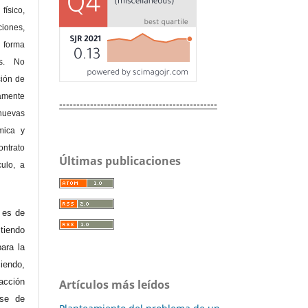
físico,
ones,
 forma
as. No
ción de
amente
----------------------------------------------
nuevas
mica y
ontrato
Últimas publicaciones
culo, a
e es de
iendo
ara la
endo,
acción
Artículos más leídos
ase de