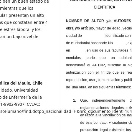
rciben un buen estado de
CIENTIFICA
 mientras que los
ular presentan un alto
NOMBRE DE AUTOR y/o AUTORES 
os que constatan entre 4
obra y/o artículo,
mayor de edad, vecin
e estrés laboral y los
ciudad de , identificado con c
tan un bajo nivel de
de ciudadanía/ pasaporte No. , ex
en , en uso
de sus facultades fí
mentales, parte que en adelan
denominará el
AUTOR,
suscribe la si
autorización con el fin de que se rea
reproducción, uso , comunicación y publ
lica del Maule, Chile
de una obra, en los siguientes términos:
uidado, Universidad
o de Enfermería de la
1.
Que, independientemente 
01-8902-9907. CvLAC:
reglamentaciones legales exis
ecursoHumano/find.dotpo_nacionalidad=H&nro_documento_ident=16
en razón a la vinculación de las
de este contrato, y cualquier c
presunción legal existente, las