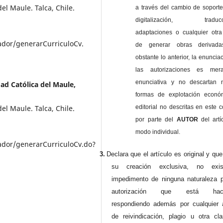
el Maule. Talca, Chile.
a través del cambio de soporte 
digitalización, traducci
adaptaciones o cualquier otra
zador/generarCurriculoCv.
de generar obras derivad
obstante lo anterior, la enuncia
las autorizaciones es mer
enunciativa y no descartan 
ad Católica del Maule,
formas de explotación econó
editorial no descritas en este c
el Maule. Talca, Chile.
por parte del
AUTOR
del artí
modo individual.
izador/generarCurriculoCv.do?
3.
Declara que el artículo es original y qu
su creación exclusiva, no exist
impedimento de ninguna naturaleza p
autorización que está haci
respondiendo además por cualquier 
de reivindicación, plagio u otra cl