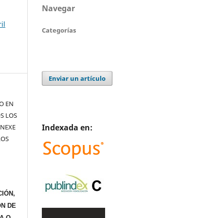
Navegar
il
Categorías
Enviar un artículo
TO EN
S LOS
Indexada en:
ANEXE
LOS
IÓN,
ÓN DE
A O