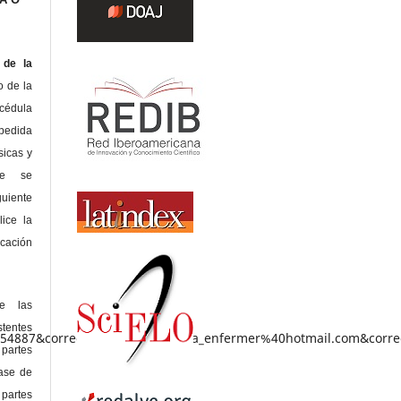
de la
o de la
édula
pedida
sicas y
te se
guiente
lice la
icación
de las
tentes
454887&correo_personal=sandrita_enfermer%40hotmail.com&correo
 partes
lase de
 partes