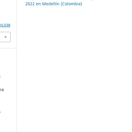
2022 en Medellín (Colombia)
16.038
5
na
,