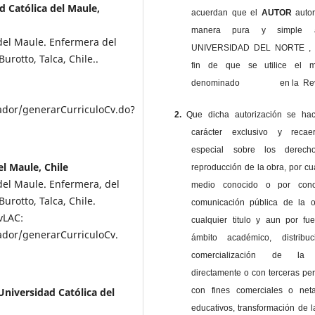
d Católica del Maule,
acuerdan que el
AUTOR
auto
manera pura y simple
del Maule. Enfermera del
UNIVERSIDAD DEL NORTE , 
urotto, Talca, Chile..
fin de que se utilice el ma
denominado en la Revi
izador/generarCurriculoCv.do?
2.
Que dicha autorización se ha
carácter exclusivo y reca
especial sobre los derec
el Maule, Chile
reproducción de la obra, por cu
del Maule. Enfermera, del
medio conocido o por cono
urotto, Talca, Chile.
comunicación pública de la o
vLAC:
cualquier titulo y aun por fu
zador/generarCurriculoCv.
ámbito académico, distribu
comercialización de la 
directamente o con terceras pe
con fines comerciales o net
Universidad Católica del
educativos, transformación de l