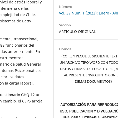
nivel de estrés laboral y
Número
nfermería de las
Vol. 39 Núm. 1 (2023): Enero - Abr
complejidad de Chile,
 sistemas de Betty
Sección
ARTICULO ORIGINAL
mental, transeccional,
 88 funcionarios del
Licencia
das anteriormente. En
(COPIE Y PEGUE EL SIGUIENTE TEX
 instrumentos:
UN ARCHIVO TIPO WORD CON TODO
onario de Salud General
DATOS Y FIRMAS DE LOS AUTORES, 
Síntomas Psicosomáticos
AL PRESENTE ENVIO JUNTO CON 
ctar los datos
DEMAS DOCUMENTOS)
n la carga laboral.
 cuestionario GHQ-12 un
en cambio, el CSPS arroja
AUTORIZACIÓN PARA REPRODUCC
USO, PUBLICACIÓN Y DIVULGACI
UNA OBRA LITERARIA, ARTISTIC