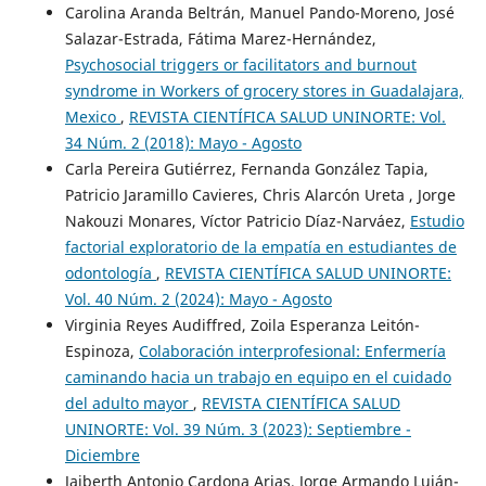
Carolina Aranda Beltrán, Manuel Pando-Moreno, José
Salazar-Estrada, Fátima Marez-Hernández,
Psychosocial triggers or facilitators and burnout
syndrome in Workers of grocery stores in Guadalajara,
Mexico
,
REVISTA CIENTÍFICA SALUD UNINORTE: Vol.
34 Núm. 2 (2018): Mayo - Agosto
Carla Pereira Gutiérrez, Fernanda González Tapia,
Patricio Jaramillo Cavieres, Chris Alarcón Ureta , Jorge
Nakouzi Monares, Víctor Patricio Díaz-Narváez,
Estudio
factorial exploratorio de la empatía en estudiantes de
odontología
,
REVISTA CIENTÍFICA SALUD UNINORTE:
Vol. 40 Núm. 2 (2024): Mayo - Agosto
Virginia Reyes Audiffred, Zoila Esperanza Leitón-
Espinoza,
Colaboración interprofesional: Enfermería
caminando hacia un trabajo en equipo en el cuidado
del adulto mayor
,
REVISTA CIENTÍFICA SALUD
UNINORTE: Vol. 39 Núm. 3 (2023): Septiembre -
Diciembre
Jaiberth Antonio Cardona Arias, Jorge Armando Luján-