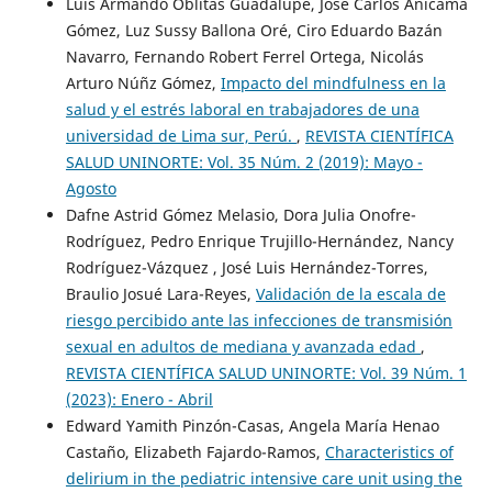
Luis Armando Oblitas Guadalupe, José Carlos Anicama
Gómez, Luz Sussy Ballona Oré, Ciro Eduardo Bazán
Navarro, Fernando Robert Ferrel Ortega, Nicolás
Arturo Núñz Gómez,
Impacto del mindfulness en la
salud y el estrés laboral en trabajadores de una
universidad de Lima sur, Perú.
,
REVISTA CIENTÍFICA
SALUD UNINORTE: Vol. 35 Núm. 2 (2019): Mayo -
Agosto
Dafne Astrid Gómez Melasio, Dora Julia Onofre-
Rodríguez, Pedro Enrique Trujillo-Hernández, Nancy
Rodríguez-Vázquez , José Luis Hernández-Torres,
Braulio Josué Lara-Reyes,
Validación de la escala de
riesgo percibido ante las infecciones de transmisión
sexual en adultos de mediana y avanzada edad
,
REVISTA CIENTÍFICA SALUD UNINORTE: Vol. 39 Núm. 1
(2023): Enero - Abril
Edward Yamith Pinzón-Casas, Angela María Henao
Castaño, Elizabeth Fajardo-Ramos,
Characteristics of
delirium in the pediatric intensive care unit using the