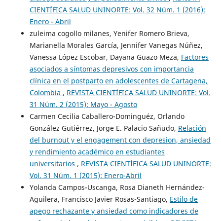
CIENTÍFICA SALUD UNINORTE: Vol. 32 Núm. 1 (2016):
Enero - Abril
zuleima cogollo milanes, Yenifer Romero Brieva,
Marianella Morales García, Jennifer Vanegas Núñez,
Vanessa López Escobar, Dayana Guazo Meza,
Factores
asociados a síntomas depresivos con importancia
clínica en el postparto en adolescentes de Cartagena,
Colombia
,
REVISTA CIENTÍFICA SALUD UNINORTE: Vol.
31 Núm. 2 (2015): Mayo - Agosto
Carmen Cecilia Caballero-Dominguéz, Orlando
González Gutiérrez, Jorge E. Palacio Sañudo,
Relación
del burnout y el engagement con depresion, ansiedad
y rendimiento académico en estudiantes
universitarios
,
REVISTA CIENTÍFICA SALUD UNINORTE:
Vol. 31 Núm. 1 (2015): Enero-Abril
Yolanda Campos-Uscanga, Rosa Dianeth Hernández-
Aguilera, Francisco Javier Rosas-Santiago,
Estilo de
apego rechazante y ansiedad como indicadores de