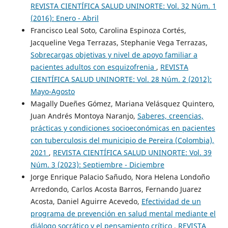
REVISTA CIENTÍFICA SALUD UNINORTE: Vol. 32 Núm. 1
(2016): Enero - Abril
Francisco Leal Soto, Carolina Espinoza Cortés,
Jacqueline Vega Terrazas, Stephanie Vega Terrazas,
Sobrecargas objetivas y nivel de apoyo familiar a
pacientes adultos con esquizofrenia
,
REVISTA
CIENTÍFICA SALUD UNINORTE: Vol. 28 Núm. 2 (2012):
Mayo-Agosto
Magally Dueñes Gómez, Mariana Velásquez Quintero,
Juan Andrés Montoya Naranjo,
Saberes, creencias,
prácticas y condiciones socioeconómicas en pacientes
con tuberculosis del municipio de Pereira (Colombia),
2021
,
REVISTA CIENTÍFICA SALUD UNINORTE: Vol. 39
Núm. 3 (2023): Septiembre - Diciembre
Jorge Enrique Palacio Sañudo, Nora Helena Londoño
Arredondo, Carlos Acosta Barros, Fernando Juarez
Acosta, Daniel Aguirre Acevedo,
Efectividad de un
programa de prevención en salud mental mediante el
diálogo socrático y el pensamiento crítico
,
REVISTA