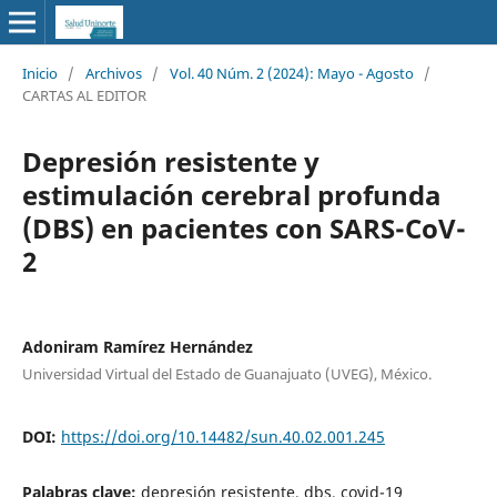
Inicio
/
Archivos
/
Vol. 40 Núm. 2 (2024): Mayo - Agosto
/
CARTAS AL EDITOR
Depresión resistente y
estimulación cerebral profunda
(DBS) en pacientes con SARS-CoV-
2
Adoniram Ramírez Hernández
Universidad Virtual del Estado de Guanajuato (UVEG), México.
DOI:
https://doi.org/10.14482/sun.40.02.001.245
Palabras clave:
depresión resistente, dbs, covid-19