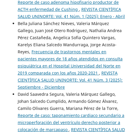
Reporte de caso adenoma hipofisario productor de
ACTH enfermedad de Cushing
,
REVISTA CIENTÍFICA
SALUD UNINORTE: Vol. 41 Núm. 1 (2025): Enero - Abril
Bella Juliana Sánchez Nieves, Valeria Márquez
Gallego, Juan José Otero Rodriguez, Nathalia Andrea
Pérez Castañeda, Angelica Sofia Quintero Vargas,
Karelys Eliana Salcedo Wandurraga, Jorge Acosta-
Reyes,
Frecuencia de trastornos mentales en
pacientes mayores de 18 años atendidos en consulta
psiquiátrica en el Hospital Universidad del Norte en
2019 comparada con los años 2020-2021
,
REVISTA
CIENTÍFICA SALUD UNINORTE: Vol. 41 Núm. 3 (2025):
Septiembre - Diciembre
David Saavedra Segura, Valeria Márquez Gallego,
Johan Salcedo Cumplido, Armando Gómez Álvarez,
Camilo Olivares Guerra, Mariana Pérez de la Torre,
Reporte de caso: taponamiento cardiaco secundario a
microperforación del ventrículo derecho posterior a
colocación de marcapaso
,
REVISTA CIENTÍFICA SALUD