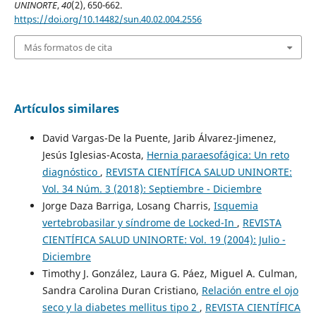
UNINORTE
,
40
(2), 650-662.
https://doi.org/10.14482/sun.40.02.004.2556
Más formatos de cita
Artículos similares
David Vargas-De la Puente, Jarib Álvarez-Jimenez,
Jesús Iglesias-Acosta,
Hernia paraesofágica: Un reto
diagnóstico
,
REVISTA CIENTÍFICA SALUD UNINORTE:
Vol. 34 Núm. 3 (2018): Septiembre - Diciembre
Jorge Daza Barriga, Losang Charris,
Isquemia
vertebrobasilar y síndrome de Locked-In
,
REVISTA
CIENTÍFICA SALUD UNINORTE: Vol. 19 (2004): Julio -
Diciembre
Timothy J. González, Laura G. Páez, Miguel A. Culman,
Sandra Carolina Duran Cristiano,
Relación entre el ojo
seco y la diabetes mellitus tipo 2
,
REVISTA CIENTÍFICA