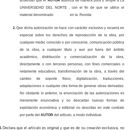
acuerdan que el
AUTOR
autoriza de manera pura y simple a La
UNIVERSIDAD DEL NORTE , con el fin de que se utilice el
material denominado en la Revista
2.
Que dicha autorización se hace con carácter exclusivo y recaerá en
especial sobre los derechos de reproducción de la obra, por
cualquier medio conocido o por conocerse, comunicación pública
de la obra, a cualquier titulo y aun por fuera del ámbito
académico, distribución y comercialización de la obra,
directamente o con terceras personas, con fines comerciales o
netamente educativos, transformación de la obra, a través del
cambio de soporte físico, digitalización, traducciones,
adaptaciones o cualquier otra forma de generar obras derivadas.
No obstante lo anterior, la enunciación de las autorizaciones es
meramente enunciativa y no descartan nuevas formas de
explotación económica y editorial no descritas en este contrato
por parte del
AUTOR
del artículo, a modo individual.
3.
Declara que el artículo es original y que es de su creación exclusiva, no