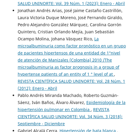
SALUD UNINORTE: Vol. 39 Núm. 1 (2023): Enero - Abril
Jonathan Andrés Arias, José Jaime Castaño Castrillón,
Laura Victoria Duque Moreno, José Fernando Giraldo,
Pedro Alejandro González Márquez, Carolina Gorrón
Quintero, Cristian Orlando Mejía, Juan Sebastián
Ocampo Molina, Johana Vásquez Rico,
La
microalbuminuria como factor pronóstico en un grupo
de pacientes hipertensos de una entidad de 1°nivel
de atención de Manizales (Colombia) 2010 /The
microalbuminuria as factor prognosis in a group of
hypertense patients of an entity of 1 ° level of at
,
REVISTA CIENTÍFICA SALUD UNINORTE: Vol. 28 Núm. 1
(2012): Enero - Abril
Pablo Andrés Miranda Machado, Roberto Guzmán-
Sáenz, Iván Baños, Álvaro Álvarez,
Epidemiología de la
hipertensión pulmonar en Colombia
,
REVISTA
CIENTÍFICA SALUD UNINORTE: Vol. 34 Núm. 3 (2018):
Septiembre - Diciembre
Gabriel Alcalá Cerra,
Hipertensión de bata blanca
,