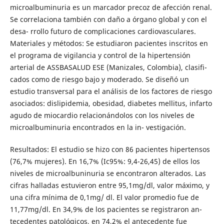
microalbuminuria es un marcador precoz de afección renal.
Se correlaciona también con daño a órgano global y con el
desa- rrollo futuro de complicaciones cardiovasculares.
Materiales y métodos: Se estudiaron pacientes inscritos en
el programa de vigilancia y control de la hipertensión
arterial de ASSBASALUD ESE (Manizales, Colombia), clasifi-
cados como de riesgo bajo y moderado. Se diseñó un
estudio transversal para el análisis de los factores de riesgo
asociados: dislipidemia, obesidad, diabetes mellitus, infarto
agudo de miocardio relacionándolos con los niveles de
microalbuminuria encontrados en la in- vestigación.
Resultados: El estudio se hizo con 86 pacientes hipertensos
(76,7% mujeres). En 16,7% (Ic95%: 9,4-26,45) de ellos los
niveles de microalbuninuria se encontraron alterados. Las
cifras halladas estuvieron entre 95,1mg/dl, valor máximo, y
una cifra mínima de 0,1mg/ dl. El valor promedio fue de
11,77mg/dl. En 34,9% de los pacientes se registraron an-
tecedentes patológicos, en 74,2% el antecedente fue