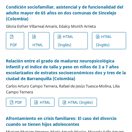
Condición sociofamiliar, asistencial y de funcionalidad del
adulto mayor de 65 años en dos comunas de Sincelejo
(Colombia)
Gloria Esther Villarreal Amaris, Edalcy Month Arrieta
HTML
HTML
PDF
HTML
(Inglés)
(Inglés)
Relación entre el grado de madurez neuropsicológica
infantil y el índice de talla y peso en niños de 3 a 7 años
escolarizados de estratos socioeconómicos dos y tres de la
ciudad de Barranquilla (Colombia)
Carlos Arturo Campo Ternera, Rafael de Jesùs Tuesca-Molina, Lilia
Campo Ternera
PDF
HTML
HTML (Inglés)
Afrontamiento en crisis familiares: El caso del divorcio
cuando se tienen hijos adolescentes
Myriam Myriam Jimenez, María Amarís Macías, Macerla Valle Amaris