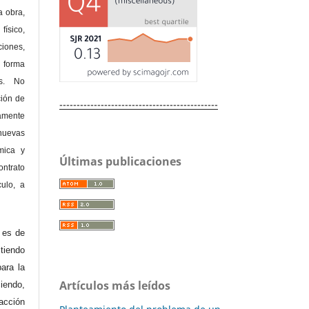
a obra,
físico,
ones,
 forma
as. No
ción de
----------------------------------------------
amente
nuevas
mica y
Últimas publicaciones
ontrato
culo, a
e es de
iendo
ara la
Artículos más leídos
endo,
acción