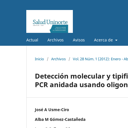
Actual
Archivos
Avisos
Acerca de
Inicio
/
Archivos
/
Vol. 28 Núm. 1 (2012): Enero - Ab
Detección molecular y tipif
PCR anidada usando oligon
José A Usme-Ciro
Alba M Gómez-Castañeda