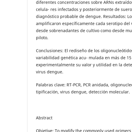
diferentes concentraciones sobre ARNs extraídos 
celula- res infectados y posteriormente de suer
diagnóstico probable de dengue. Resultados: Lo
amplificaron específicamente cada serotipo del 
desde sobrenadantes de cultivo como desde mue
piloto.
Conclusiones: El rediseño de los oligonucleótido
variabilidad genética acu- mulada en más de 1
experimentalmente su valor y utilidad en la detec
virus dengue.
Palabras clave: RT-PCR, PCR anidada, oligonucl
tipificación, virus dengue, detección molecular.
Abstract
Objetive: To modify the commonly used primers 