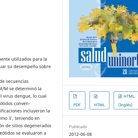
ente utilizados para la
valuar su desempeño sobre
 de secuencias
rM/M se determinó la
l virus dengue, lo cual
HTML
eótidos conven-
PDF
HTML
(Inglés)
ificaciones incluyeron la
remo 3’, teniendo en
ión de sitios degenerados
Publicado
leótidos se evaluaron a
2012-06-08