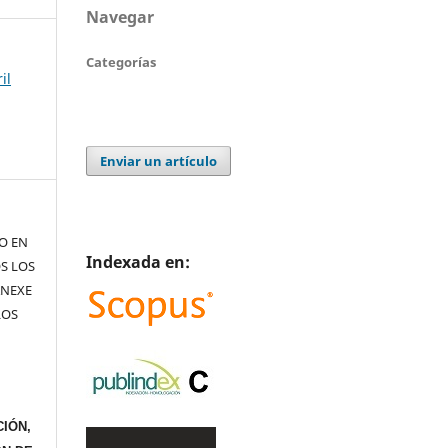
Navegar
Categorías
il
Enviar un artículo
TO EN
Indexada en:
S LOS
ANEXE
LOS
IÓN,