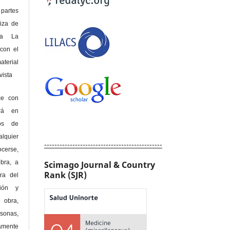
 partes
riza de
 a La
con el
terial
sta
ce con
erá en
hos de
alquier
----------------------------------------------
cerse,
bra, a
Scimago Journal & Country
Rank (SJR)
era del
ción y
obra,
rsonas,
amente