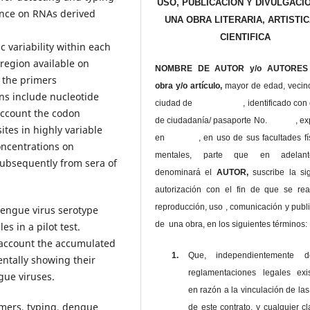
USO, PUBLICACIÓN Y DIVULGACI
ance on RNAs derived
UNA OBRA LITERARIA, ARTISTIC
CIENTIFICA
 variability within each
region available on
NOMBRE DE AUTOR y/o AUTORES 
 the primers
obra y/o artículo,
mayor de edad, vecin
ons include nucleotide
ciudad de , identificado con c
 account the codon
de ciudadanía/ pasaporte No. , ex
ites in highly variable
en , en uso
de sus facultades fí
oncentrations on
mentales, parte que en adelan
subsequently from sera of
denominará el
AUTOR,
suscribe la si
autorización con el fin de que se rea
reproducción, uso , comunicación y publ
 dengue virus serotype
de una obra, en los siguientes términos:
s in a pilot test.
 account the accumulated
1.
Que, independientemente 
entally showing their
reglamentaciones legales exis
gue viruses.
en razón a la vinculación de las
mers, typing, dengue
de este contrato, y cualquier c