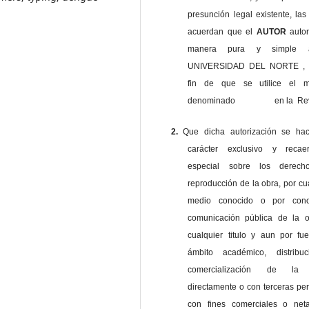
presunción legal existente, las
acuerdan que el
AUTOR
auto
manera pura y simple
UNIVERSIDAD DEL NORTE , 
fin de que se utilice el ma
denominado en la Revi
2.
Que dicha autorización se ha
carácter exclusivo y reca
especial sobre los derec
reproducción de la obra, por cu
medio conocido o por cono
comunicación pública de la o
cualquier titulo y aun por fu
ámbito académico, distribu
comercialización de la 
directamente o con terceras pe
con fines comerciales o net