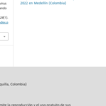
2022 en Medellín (Colombia)
virus
sando
,
28
(1).
ndex.p
quilla, Colombia)
rmite la reproducción y el uso gratuito de sus