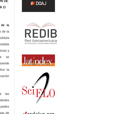
ÓN DE
A O
de la
o de la
édula
pedida
sicas y
te se
guiente
lice la
icación
de las
tentes
 partes
lase de