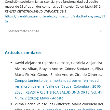
Condición sociofamiliar, asistencial y de funcionalidad del adulto
mayor de 65 años en dos comunas de Sincelejo (Colombia). (2012).
REVISTA CIENTÍFICA SALUD UNINORTE
,
28
(1).
https://rcientificas.uninorte.edu.co/index.php/salud/article/view/39
52
Más formatos de cita
Artículos similares
David Alejandro Fajardo Cairasco, Gabriela Alejandra
Álvarez Alban, Brayan Andrés Gómez Santacruz, Elisa
María Pinzón Gómez, Simón Andrés Giraldo Oliveros,
Comportamiento de la mortalidad por enfermedad
renal crónica en el Valle del Cauca (Colombia), 2010-
2020
,
REVISTA CIENTÍFICA SALUD UNINORTE: Vol. 41
Núm. 2 (2025): Mayo - Agosto
Vilma Florisa Velasquez Gutierrez, María consuelo del
pilar Amaya Rey,
Riesgo familiar total en familias con