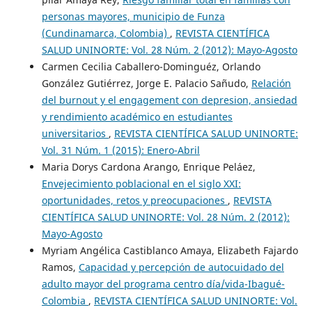
personas mayores, municipio de Funza
(Cundinamarca, Colombia)
,
REVISTA CIENTÍFICA
SALUD UNINORTE: Vol. 28 Núm. 2 (2012): Mayo-Agosto
Carmen Cecilia Caballero-Dominguéz, Orlando
González Gutiérrez, Jorge E. Palacio Sañudo,
Relación
del burnout y el engagement con depresion, ansiedad
y rendimiento académico en estudiantes
universitarios
,
REVISTA CIENTÍFICA SALUD UNINORTE:
Vol. 31 Núm. 1 (2015): Enero-Abril
Maria Dorys Cardona Arango, Enrique Peláez,
Envejecimiento poblacional en el siglo XXI:
oportunidades, retos y preocupaciones
,
REVISTA
CIENTÍFICA SALUD UNINORTE: Vol. 28 Núm. 2 (2012):
Mayo-Agosto
Myriam Angélica Castiblanco Amaya, Elizabeth Fajardo
Ramos,
Capacidad y percepción de autocuidado del
adulto mayor del programa centro día/vida-Ibagué-
Colombia
,
REVISTA CIENTÍFICA SALUD UNINORTE: Vol.