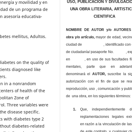
USO, PUBLICACIÓN Y DIVULGACI
energía y movilidad y en
esidad de un programa de
UNA OBRA LITERARIA, ARTISTIC
en asesoría educativa-
CIENTIFICA
NOMBRE DE AUTOR y/o AUTORES 
betes mellitus, Adultos.
obra y/o artículo,
mayor de edad, vecin
ciudad de , identificado con c
de ciudadanía/ pasaporte No. , ex
en , en uso
de sus facultades fí
diabetes on the quality of
mentales, parte que en adelan
tients diagnosed like
denominará el
AUTOR,
suscribe la si
ers.
autorización con el fin de que se rea
ign in a nonrandom
reproducción, uso , comunicación y publ
enters of health of the
de una obra, en los siguientes términos:
politan Zone of
rol. Three variables were
1.
Que, independientemente 
the disease specific.
reglamentaciones legales exis
s with diabetes type 2
en razón a la vinculación de las
ithout diabetes-related
de este contrato, y cualquier c