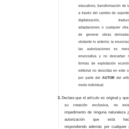
educativos, transformación de l
a través del cambio de soporte 
digitalización, traducci
adaptaciones o cualquier otra
de generar obras derivad
obstante lo anterior, la enuncia
las autorizaciones es mer
enunciativa y no descartan 
formas de explotación econó
editorial no descritas en este c
por parte del
AUTOR
del artí
modo individual.
3.
Declara que el artículo es original y qu
su creación exclusiva, no exist
impedimento de ninguna naturaleza p
autorización que está haci
respondiendo además por cualquier 