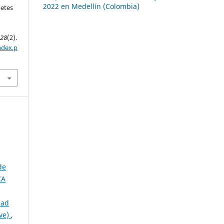
2022 en Medellín (Colombia)
betes
,
28
(2).
ndex.p
de
CA
dad
eve)
,