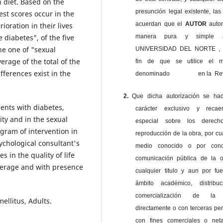
h diet. Based on the
presunción legal existente, las
st scores occur in the
acuerdan que el
AUTOR
auto
ioration in their lives
manera pura y simple
 diabetes", of the five
he one of "sexual
UNIVERSIDAD DEL NORTE , 
erage of the total of the
fin de que se utilice el ma
fferences exist in the
denominado en la Revi
2.
Que dicha autorización se ha
tients with diabetes,
carácter exclusivo y reca
ity and in the sexual
especial sobre los derec
ogram of intervention in
reproducción de la obra, por cu
sychological consultant's
medio conocido o por cono
s in the quality of life
comunicación pública de la o
verage and with presence
cualquier titulo y aun por fu
ámbito académico, distribu
comercialización de la 
ellitus, Adults.
directamente o con terceras pe
con fines comerciales o net