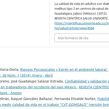
La calidad de vida en adultos con dia
mellitus tipo 2 en centros de salud de
Guadalajara, Jalisco (México). (2012).
REVISTA CIENTÍFICA SALUD UNINORTE
https://rcientificas.uninorte.edu.co/i
hp/salud/article/view/4566
Más formatos de cita
iloria-Doria,
Riesgos Psicosociales y Estrés en el ambiente laboral
,
30 Núm. 1 (2014): Enero - Abril
oreno, José Guadalupe Salazar Estrada,
Confiabilidad y validación 
 en trabajadores del occidente del país México
,
REVISTA CIENTÍFI
Mayo - Agosto
trán, Raquel González Baltazar, Fernanda Elizalde Nuñez,
Fiabili
ara medir calidad de vida en el trabajo "CVT-GOHISALO" (versión br