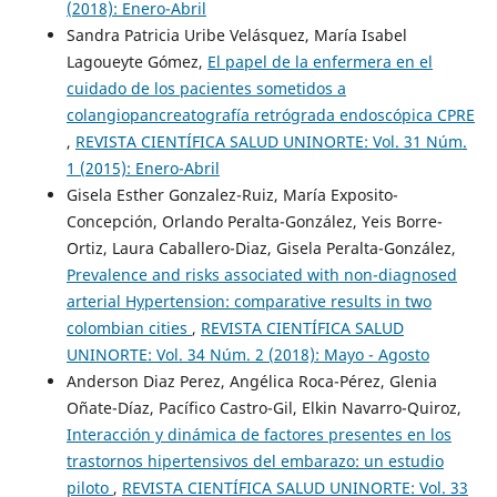
(2018): Enero-Abril
Sandra Patricia Uribe Velásquez, María Isabel
Lagoueyte Gómez,
El papel de la enfermera en el
cuidado de los pacientes sometidos a
colangiopancreatografía retrógrada endoscópica CPRE
,
REVISTA CIENTÍFICA SALUD UNINORTE: Vol. 31 Núm.
1 (2015): Enero-Abril
Gisela Esther Gonzalez-Ruiz, María Exposito-
Concepción, Orlando Peralta-González, Yeis Borre-
Ortiz, Laura Caballero-Diaz, Gisela Peralta-González,
Prevalence and risks associated with non-diagnosed
arterial Hypertension: comparative results in two
colombian cities
,
REVISTA CIENTÍFICA SALUD
UNINORTE: Vol. 34 Núm. 2 (2018): Mayo - Agosto
Anderson Diaz Perez, Angélica Roca-Pérez, Glenia
Oñate-Díaz, Pacífico Castro-Gil, Elkin Navarro-Quiroz,
Interacción y dinámica de factores presentes en los
trastornos hipertensivos del embarazo: un estudio
piloto
,
REVISTA CIENTÍFICA SALUD UNINORTE: Vol. 33