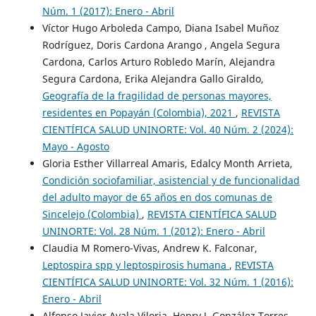
Núm. 1 (2017): Enero - Abril
Víctor Hugo Arboleda Campo, Diana Isabel Muñoz
Rodríguez, Doris Cardona Arango , Angela Segura
Cardona, Carlos Arturo Robledo Marín, Alejandra
Segura Cardona, Erika Alejandra Gallo Giraldo,
Geografía de la fragilidad de personas mayores,
residentes en Popayán (Colombia), 2021
,
REVISTA
CIENTÍFICA SALUD UNINORTE: Vol. 40 Núm. 2 (2024):
Mayo - Agosto
Gloria Esther Villarreal Amaris, Edalcy Month Arrieta,
Condición sociofamiliar, asistencial y de funcionalidad
del adulto mayor de 65 años en dos comunas de
Sincelejo (Colombia)
,
REVISTA CIENTÍFICA SALUD
UNINORTE: Vol. 28 Núm. 1 (2012): Enero - Abril
Claudia M Romero-Vivas, Andrew K. Falconar,
Leptospira spp y leptospirosis humana
,
REVISTA
CIENTÍFICA SALUD UNINORTE: Vol. 32 Núm. 1 (2016):
Enero - Abril
Alfonso Javier Ayala Viloria, Henry J. González Torres,