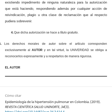
existiendo impedimento de ninguna naturaleza para la autorización
que está haciendo, respondiendo además por cualquier acción de
reivindicación, plagio u otra clase de reclamación que al respecto
pudiera sobrevenir.
4.
Que dicha autorización se hace a título gratuito.
5.
Los derechos morales de autor sobre el artículo corresponden
exclusivamente al
AUTOR
y en tal virtud, la UNIVERIDAD se obliga a
reconocerlos expresamente y a respetarlos de manera rigurosa.
EL AUTOR
Cómo citar
Epidemiología de la hipertensión pulmonar en Colombia. (2019).
REVISTA CIENTÍFICA SALUD UNINORTE
,
34
(3).
https://doi.org/10.14482/sun.34.3.614.4