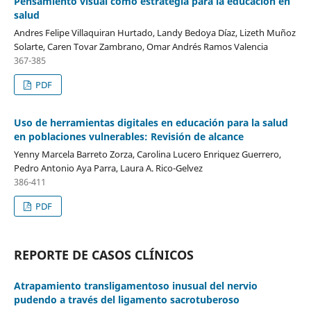
Pensamiento visual como estrategia para la educación en
salud
Andres Felipe Villaquiran Hurtado, Landy Bedoya Díaz, Lizeth Muñoz
Solarte, Caren Tovar Zambrano, Omar Andrés Ramos Valencia
367-385
PDF
Uso de herramientas digitales en educación para la salud
en poblaciones vulnerables: Revisión de alcance
Yenny Marcela Barreto Zorza, Carolina Lucero Enriquez Guerrero,
Pedro Antonio Aya Parra, Laura A. Rico-Gelvez
386-411
PDF
REPORTE DE CASOS CLÍNICOS
Atrapamiento transligamentoso inusual del nervio
pudendo a través del ligamento sacrotuberoso