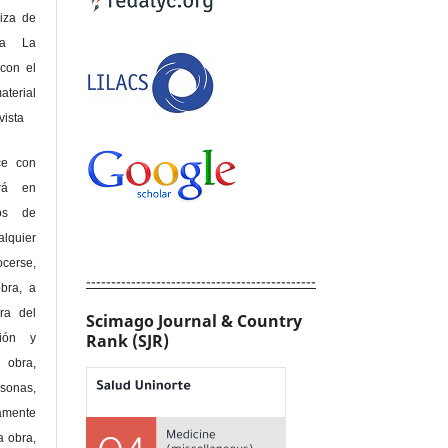
riza de
 a La
con el
terial
sta
ce con
erá en
hos de
alquier
cerse,
----------------------------------------------
bra, a
era del
Scimago Journal & Country
Rank (SJR)
ción y
obra,
rsonas,
amente
a obra,