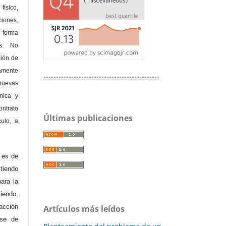
físico,
ones,
 forma
as. No
ción de
amente
----------------------------------------------
nuevas
mica y
ontrato
Últimas publicaciones
culo, a
e es de
iendo
ara la
endo,
acción
Artículos más leídos
ase de