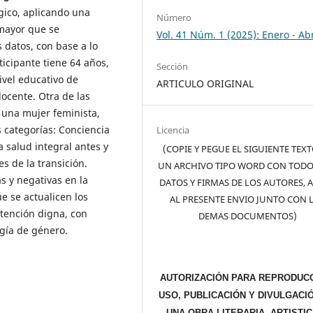
gico, aplicando una
Número
mayor que se
Vol. 41 Núm. 1 (2025): Enero - Abr
s datos, con base a lo
ticipante tiene 64 años,
Sección
ivel educativo de
ARTICULO ORIGINAL
cente. Otra de las
 una mujer feminista,
s categorías: Conciencia
Licencia
 salud integral antes y
(COPIE Y PEGUE EL SIGUIENTE TEX
s de la transición.
UN ARCHIVO TIPO WORD CON TODO
s y negativas en la
DATOS Y FIRMAS DE LOS AUTORES, 
ue se actualicen los
AL PRESENTE ENVIO JUNTO CON 
atención digna, con
DEMAS DOCUMENTOS)
gía de género.
AUTORIZACIÓN PARA REPRODUCC
USO, PUBLICACIÓN Y DIVULGACI
UNA OBRA LITERARIA, ARTISTIC