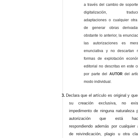
a través del cambio de soporte 
digitalización, traducci
adaptaciones o cualquier otra
de generar obras derivad
obstante lo anterior, la enuncia
las autorizaciones es mer
enunciativa y no descartan 
formas de explotación econó
editorial no descritas en este c
por parte del
AUTOR
del artí
modo individual.
3.
Declara que el artículo es original y qu
su creación exclusiva, no exist
impedimento de ninguna naturaleza p
autorización que está haci
respondiendo además por cualquier 
de reivindicación, plagio u otra cl