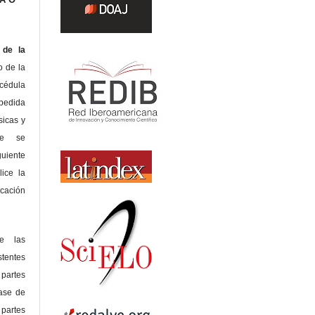
de la
o de la
édula
pedida
sicas y
te se
guiente
lice la
icación
de las
tentes
 partes
lase de
 partes