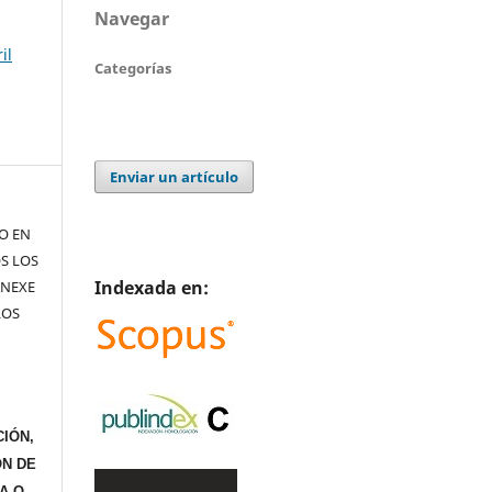
Navegar
il
Categorías
Enviar un artículo
TO EN
S LOS
Indexada en:
ANEXE
LOS
IÓN,
ÓN DE
A O