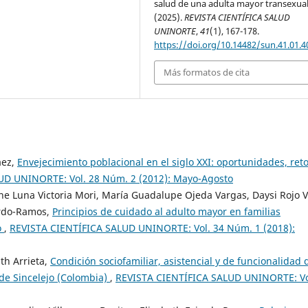
salud de una adulta mayor transexual
(2025).
REVISTA CIENTÍFICA SALUD
UNINORTE
,
41
(1), 167-178.
https://doi.org/10.14482/sun.41.01.4
Más formatos de cita
áez,
Envejecimiento poblacional en el siglo XXI: oportunidades, reto
UD UNINORTE: Vol. 28 Núm. 2 (2012): Mayo-Agosto
e Luna Victoria Mori, María Guadalupe Ojeda Vargas, Daysi Rojo V
ardo-Ramos,
Principios de cuidado al adulto mayor en familias
o
,
REVISTA CIENTÍFICA SALUD UNINORTE: Vol. 34 Núm. 1 (2018):
th Arrieta,
Condición sociofamiliar, asistencial y de funcionalidad 
de Sincelejo (Colombia)
,
REVISTA CIENTÍFICA SALUD UNINORTE: Vo