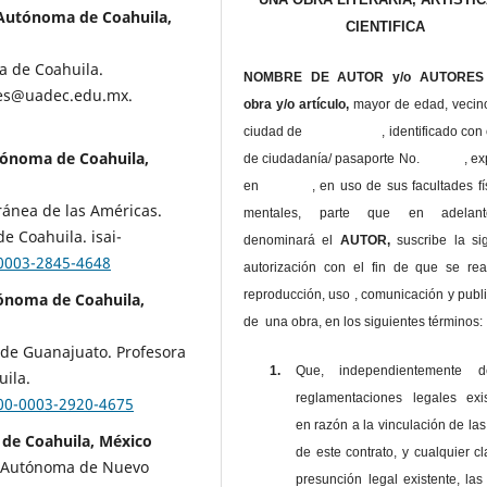
 Autónoma de Coahuila,
CIENTIFICA
a de Coahuila.
NOMBRE DE AUTOR y/o AUTORES 
res@uadec.edu.mx.
obra y/o artículo,
mayor de edad, vecin
ciudad de , identificado con c
tónoma de Coahuila,
de ciudadanía/ pasaporte No. , ex
en , en uso
de sus facultades fí
ránea de las Américas.
mentales, parte que en adelan
e Coahuila. isai-
denominará el
AUTOR,
suscribe la si
-0003-2845-4648
autorización con el fin de que se rea
reproducción, uso , comunicación y publ
tónoma de Coahuila,
de una obra, en los siguientes términos:
 de Guanajuato. Profesora
1.
Que, independientemente 
ila.
reglamentaciones legales exis
000-0003-2920-4675
en razón a la vinculación de las
de Coahuila, México
de este contrato, y cualquier c
d Autónoma de Nuevo
presunción legal existente, las