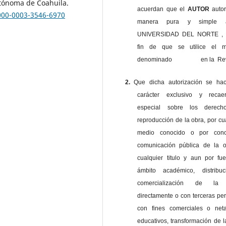
utónoma de Coahuila.
acuerdan que el
AUTOR
auto
0000-0003-3546-6970
manera pura y simple
UNIVERSIDAD DEL NORTE , 
fin de que se utilice el ma
denominado en la Revi
2.
Que dicha autorización se ha
carácter exclusivo y reca
especial sobre los derec
reproducción de la obra, por cu
medio conocido o por cono
comunicación pública de la o
cualquier titulo y aun por fu
ámbito académico, distribu
comercialización de la 
directamente o con terceras pe
con fines comerciales o net
educativos, transformación de l