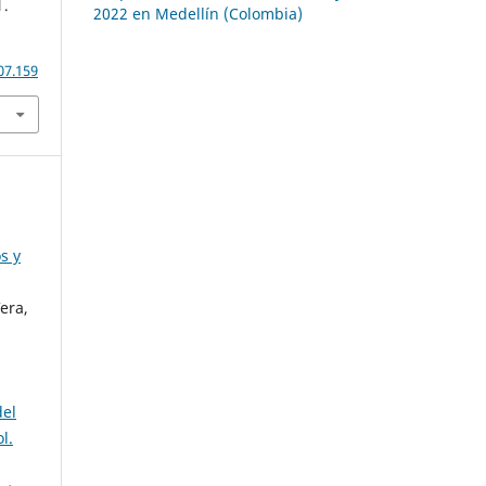
 .
2022 en Medellín (Colombia)
07.159
s y
era,
del
l.