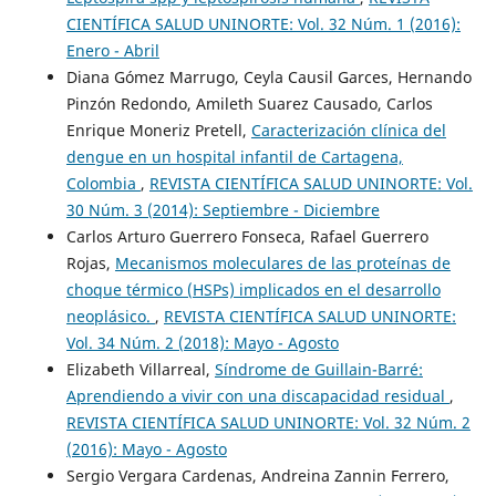
CIENTÍFICA SALUD UNINORTE: Vol. 32 Núm. 1 (2016):
Enero - Abril
Diana Gómez Marrugo, Ceyla Causil Garces, Hernando
Pinzón Redondo, Amileth Suarez Causado, Carlos
Enrique Moneriz Pretell,
Caracterización clínica del
dengue en un hospital infantil de Cartagena,
Colombia
,
REVISTA CIENTÍFICA SALUD UNINORTE: Vol.
30 Núm. 3 (2014): Septiembre - Diciembre
Carlos Arturo Guerrero Fonseca, Rafael Guerrero
Rojas,
Mecanismos moleculares de las proteínas de
choque térmico (HSPs) implicados en el desarrollo
neoplásico.
,
REVISTA CIENTÍFICA SALUD UNINORTE:
Vol. 34 Núm. 2 (2018): Mayo - Agosto
Elizabeth Villarreal,
Síndrome de Guillain-Barré:
Aprendiendo a vivir con una discapacidad residual
,
REVISTA CIENTÍFICA SALUD UNINORTE: Vol. 32 Núm. 2
(2016): Mayo - Agosto
Sergio Vergara Cardenas, Andreina Zannin Ferrero,