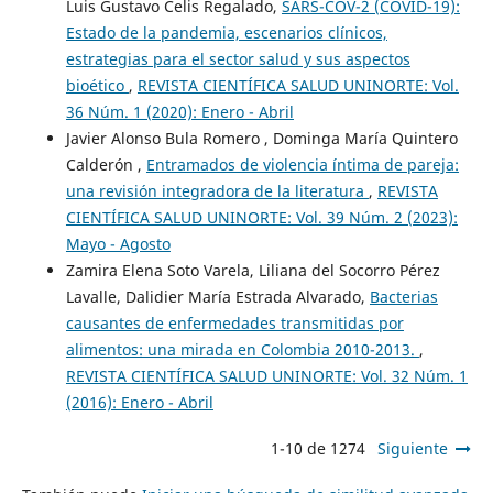
Luis Gustavo Celis Regalado,
SARS-COV-2 (COVID-19):
Estado de la pandemia, escenarios clínicos,
estrategias para el sector salud y sus aspectos
bioético
,
REVISTA CIENTÍFICA SALUD UNINORTE: Vol.
36 Núm. 1 (2020): Enero - Abril
Javier Alonso Bula Romero , Dominga María Quintero
Calderón ,
Entramados de violencia íntima de pareja:
una revisión integradora de la literatura
,
REVISTA
CIENTÍFICA SALUD UNINORTE: Vol. 39 Núm. 2 (2023):
Mayo - Agosto
Zamira Elena Soto Varela, Liliana del Socorro Pérez
Lavalle, Dalidier María Estrada Alvarado,
Bacterias
causantes de enfermedades transmitidas por
alimentos: una mirada en Colombia 2010-2013.
,
REVISTA CIENTÍFICA SALUD UNINORTE: Vol. 32 Núm. 1
(2016): Enero - Abril
1-10 de 1274
Siguiente