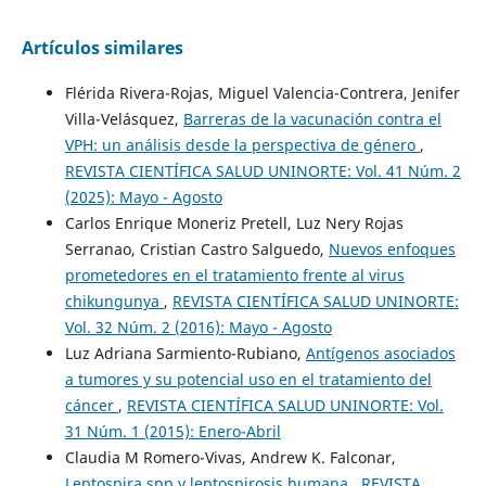
Artículos similares
Flérida Rivera-Rojas, Miguel Valencia-Contrera, Jenifer
Villa-Velásquez,
Barreras de la vacunación contra el
VPH: un análisis desde la perspectiva de género
,
REVISTA CIENTÍFICA SALUD UNINORTE: Vol. 41 Núm. 2
(2025): Mayo - Agosto
Carlos Enrique Moneriz Pretell, Luz Nery Rojas
Serranao, Cristian Castro Salguedo,
Nuevos enfoques
prometedores en el tratamiento frente al virus
chikungunya
,
REVISTA CIENTÍFICA SALUD UNINORTE:
Vol. 32 Núm. 2 (2016): Mayo - Agosto
Luz Adriana Sarmiento-Rubiano,
Antígenos asociados
a tumores y su potencial uso en el tratamiento del
cáncer
,
REVISTA CIENTÍFICA SALUD UNINORTE: Vol.
31 Núm. 1 (2015): Enero-Abril
Claudia M Romero-Vivas, Andrew K. Falconar,
Leptospira spp y leptospirosis humana
,
REVISTA