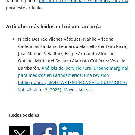
También puede
Iniciar una búsqueda de similitud avanzada
para este artículo.
Artículos más leídos del mismo autor/a
Nicole Desiree Vilchez Vásquez, Nahile Ariadna
Cadenillas Saldaña, Leonardo Marcello Centeno Ricra,
José Manuel Vela Ruiz, Felipe Armando Atuncar
Quispe, María del Socorro Alatrista Gutiérrez Vda. de
Bambarén,
Análisis del servicio rural urbano marginal
para médicos en Latinoamérica: una revisión
bibliográfica
,
REVISTA CIENTÍFICA SALUD UNINORTE:
Vol. 42 Núm. 2 (2026): Mayo - Agosto
Redes Sociales