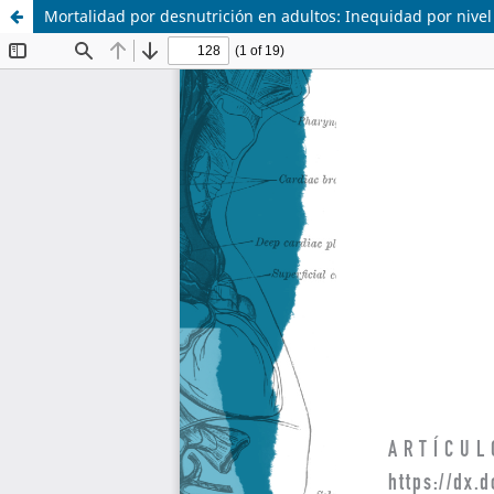
Mortalidad por desnutrición en adultos: Inequidad por nive