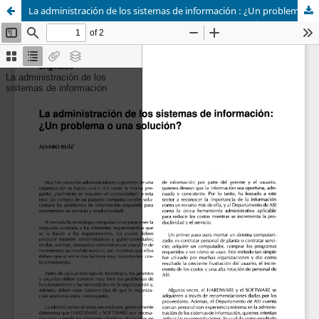
La administración de los sistemas de información : ¿Un problema o una solución?