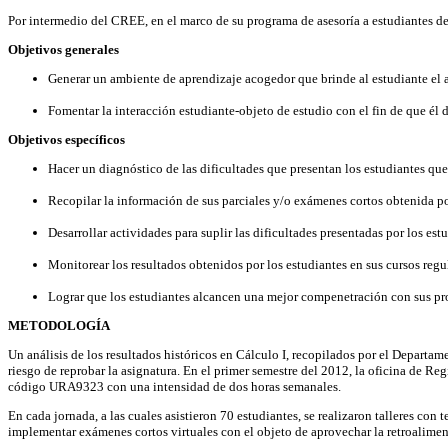
Por intermedio del CREE, en el marco de su programa de asesoría a estudiantes de 
Objetivos generales
Generar un ambiente de aprendizaje acogedor que brinde al estudiante el 
Fomentar la interacción estudiante-objeto de estudio con el fin de que él 
Objetivos específicos
Hacer un diagnóstico de las dificultades que presentan los estudiantes q
Recopilar la información de sus parciales y/o exámenes cortos obtenida po
Desarrollar actividades para suplir las dificultades presentadas por los est
Monitorear los resultados obtenidos por los estudiantes en sus cursos regu
Lograr que los estudiantes alcancen una mejor compenetración con sus prof
METODOLOGÍA
Un análisis de los resultados históricos en Cálculo I, recopilados por el Departa
riesgo de reprobar la asignatura. En el primer semestre del 2012, la oficina de Reg
código URA9323 con una intensidad de dos horas semanales.
En cada jornada, a las cuales asistieron 70 estudiantes, se realizaron talleres co
implementar exámenes cortos virtuales con el objeto de aprovechar la retroalimenta