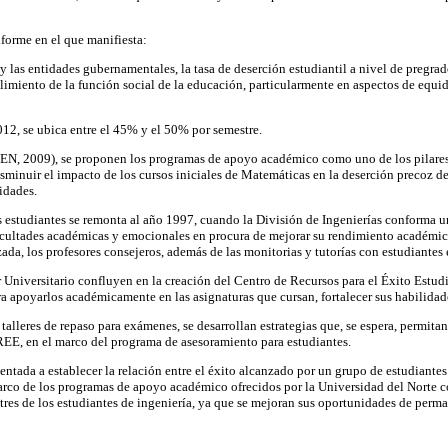
orme en el que manifiesta:
r y las entidades gubernamentales, la tasa de deserción estudiantil a nivel de pregr
limiento de la función social de la educación, particularmente en aspectos de equidad
012, se ubica entre el 45% y el 50% por semestre.
, 2009), se proponen los programas de apoyo académico como uno de los pilares par
inuir el impacto de los cursos iniciales de Matemáticas en la deserción precoz de 
sidades.
los estudiantes se remonta al año 1997, cuando la División de Ingenierías confor
icultades académicas y emocionales en procura de mejorar su rendimiento académico.
zada, los profesores consejeros, además de las monitorias y tutorías con estudiante
r Universitario confluyen en la creación del Centro de Recursos para el Éxito Estud
ra apoyarlos académicamente en las asignaturas que cursan, fortalecer sus habilidade
 talleres de repaso para exámenes, se desarrollan estrategias que, se espera, permita
EE, en el marco del programa de asesoramiento para estudiantes.
ntada a establecer la relación entre el éxito alcanzado por un grupo de estudiantes 
co de los programas de apoyo académico ofrecidos por la Universidad del Norte com
stres de los estudiantes de ingeniería, ya que se mejoran sus oportunidades de perm