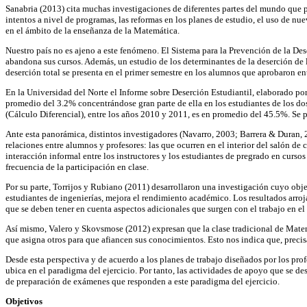
Sanabria (2013) cita muchas investigaciones de diferentes partes del mundo que p
intentos a nivel de programas, las reformas en los planes de estudio, el uso de nue
en el ámbito de la enseñanza de la Matemática.
Nuestro país no es ajeno a este fenómeno. El Sistema para la Prevención de la De
abandona sus cursos. Además, un estudio de los determinantes de la deserción de
deserción total se presenta en el primer semestre en los alumnos que aprobaron en
En la Universidad del Norte el Informe sobre Deserción Estudiantil, elaborado por
promedio del 3.2% concentrándose gran parte de ella en los estudiantes de los dos
(Cálculo Diferencial), entre los años 2010 y 2011, es en promedio del 45.5%. Se p
Ante esta panorámica, distintos investigadores (Navarro, 2003; Barrera & Duran, 
relaciones entre alumnos y profesores: las que ocurren en el interior del salón de
interacción informal entre los instructores y los estudiantes de pregrado en curso
frecuencia de la participación en clase.
Por su parte, Torrijos y Rubiano (2011) desarrollaron una investigación cuyo obj
estudiantes de ingenierías, mejora el rendimiento académico. Los resultados arroj
que se deben tener en cuenta aspectos adicionales que surgen con el trabajo en el 
Así mismo, Valero y Skovsmose (2012) expresan que la clase tradicional de Matemát
que asigna otros para que afiancen sus conocimientos. Esto nos indica que, precis
Desde esta perspectiva y de acuerdo a los planes de trabajo diseñados por los pro
ubica en el paradigma del ejercicio. Por tanto, las actividades de apoyo que se des
de preparación de exámenes que responden a este paradigma del ejercicio.
Objetivos