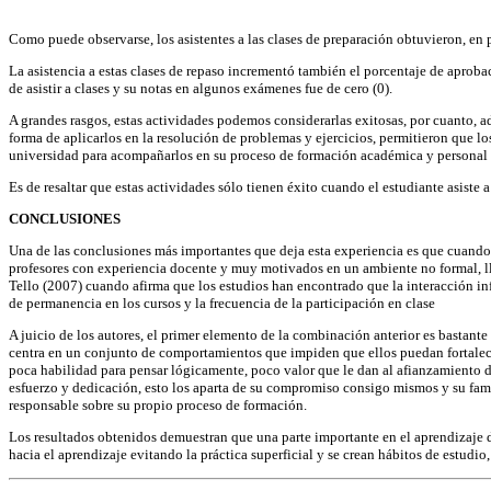
Como puede observarse, los asistentes a las clases de preparación obtuvieron, en 
La asistencia a estas clases de repaso incrementó también el porcentaje de aprob
de asistir a clases y su notas en algunos exámenes fue de cero (0).
A grandes rasgos, estas actividades podemos considerarlas exitosas, por cuanto, a
forma de aplicarlos en la resolución de problemas y ejercicios, permitieron que l
universidad para acompañarlos en su proceso de formación académica y personal y
Es de resaltar que estas actividades sólo tienen éxito cuando el estudiante asiste
CONCLUSIONES
Una de las conclusiones más importantes que deja esta experiencia es que cuando
profesores con experiencia docente y muy motivados en un ambiente no formal, lle
Tello (2007) cuando afirma que los estudios han encontrado que la interacción info
de permanencia en los cursos y la frecuencia de la participación en clase
A juicio de los autores, el primer elemento de la combinación anterior es bastant
centra en un conjunto de comportamientos que impiden que ellos puedan fortalecer
poca habilidad para pensar lógicamente, poco valor que le dan al afianzamiento d
esfuerzo y dedicación, esto los aparta de su compromiso consigo mismos y su famil
responsable sobre su propio proceso de formación.
Los resultados obtenidos demuestran que una parte importante en el aprendizaje de
hacia el aprendizaje evitando la práctica superficial y se crean hábitos de estudio,