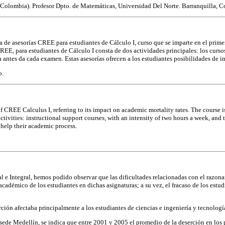
(Colombia). Profesor Dpto. de Matemáticas, Universidad Del Norte. Barranquilla,
de asesorías CREE para estudiantes de Cálculo I, curso que se imparte en el primer
REE, para estudiantes de Cálculo I consta de dos actividades principales: los curso
 antes da cada examen. Estas asesorías ofrecen a los estudiantes posibilidades de 
o.
f CREE Calculus I, referring to its impact on academic mortality rates. The course i
ivities: instructional support courses, with an intensity of two hours a week, and t
t help their academic process.
 e Integral, hemos podido observar que las dificultades relacionadas con el razon
adémico de los estudiantes en dichas asignaturas; a su vez, el fracaso de los estudi
ción afectaba principalmente a los estudiantes de ciencias e ingeniería y tecnología
 sede Medellín, se indica que entre 2001 y 2005 el promedio de la deserción en los 