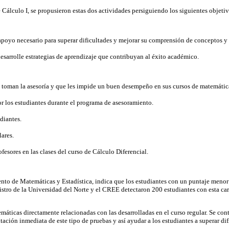
Cálculo I, se propusieron estas dos actividades persiguiendo los siguientes objetiv
apoyo necesario para superar dificultades y mejorar su comprensión de conceptos y 
desarrolle estrategias de aprendizaje que contribuyan al éxito académico.
ue toman la asesoría y que les impide un buen desempeño en sus cursos de matemátic
r los estudiantes durante el programa de asesoramiento.
udiantes.
lares.
esores en las clases del curso de Cálculo Diferencial.
mento de Matemáticas y Estadística, indica que los estudiantes con un puntaje menor 
istro de la Universidad del Norte y el CREE detectaron 200 estudiantes con esta carac
n temáticas directamente relacionadas con las desarrolladas en el curso regular. Se
ción inmediata de este tipo de pruebas y así ayudar a los estudiantes a superar dif