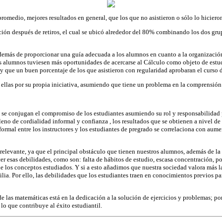
promedio, mejores resultados en general, que los que no asistieron o sólo lo hicier
ación después de retiros, el cual se ubicó alrededor del 80% combinando los dos g
demás de proporcionar una guía adecuada a los alumnos en cuanto a la organización 
os alumnos tuviesen más oportunidades de acercarse al Cálculo como objeto de estudi
 que un buen porcentaje de los que asistieron con regularidad aprobaran el curso d
 a ellas por su propia iniciativa, asumiendo que tiene un problema en la comprensió
 se conjugan el compromiso de los estudiantes asumiendo su rol y responsabilidad 
no de cordialidad informal y confianza , los resultados que se obtienen a nivel d
rmal entre los instructores y los estudiantes de pregrado se correlaciona con aument
e relevante, ya que el principal obstáculo que tienen nuestros alumnos, además de l
 esas debilidades, como son: falta de hábitos de estudio, escasa concentración, poc
e los conceptos estudiados. Y si a esto añadimos que nuestra sociedad valora más l
ia. Por ello, las debilidades que los estudiantes traen en conocimientos previos par
 las matemáticas está en la dedicación a la solución de ejercicios y problemas; por
 lo que contribuye al éxito estudiantil.