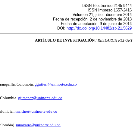
ISSN Electronico 2145-9444
ISSN Impreso 1657-2416
Volumen 21, julio - dicembre 2014
Fecha de recepción: 2 de noviembre de 2013
Fecha de aceptación: 9 de junio de 2014
DOI:
http://dx.doi.org/10.14482/zp.21.5629
ARTÍCULO DE INVESTIGACIÓN
/
RESEARCH REPORT
rranquilla, Colombia.
ggutierr@uninorte.edu.co
, Colombia.
gjimenez@uninorte.edu.co
Colombia.
rmartine@uninorte.edu.co
Colombia).
mnavarro@uninorte.edu.co