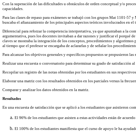
Con la superación de las dificultades u obstáculos de orden conceptual y/o proce
capacidades.
Para las clases de repaso para exámenes se trabajó con los grupos Mat 1101-57 y M
buscaba el afianzamiento de los principales aspectos teóricos involucrados en el 
Diferencial para reforzar la competencia interpretativa, ya que apuntaban a la com
argumentativa, pues los docentes invitaban a dar razones y justificar el porqué de
claves se mostraba la integración de los conceptos, procedimientos y algoritmos p
al tiempo que el profesor se encargaba de aclararlas y de señalar los procedimient
Para alcanzar los objetivos generales y específicos propuestos se propusieron las s
Realizar una encuesta o conversatorio para determinar su grado de satisfacción al 
Recopilar un registro de las notas obtenidas por los estudiantes en sus respectivos
Elaborar una matriz con los resultados obtenidos en los parciales versus la frecue
Comparar y analizar los datos obtenidos en la matriz.
Resultados
En una encuesta de satisfacción que se aplicó a los estudiantes que asistieron c
El 96% de los estudiantes que asisten a estas actividades están de acuerdo
El 100% de los estudiantes manifiesta que el curso de apoyo le ha ayudado