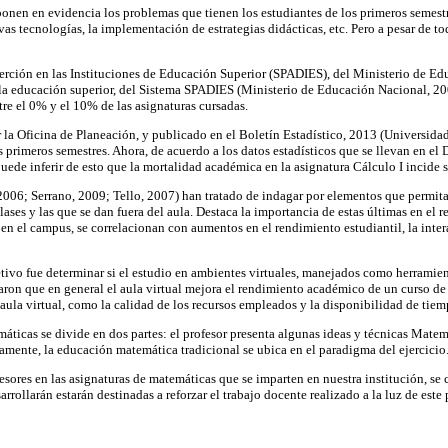
onen en evidencia los problemas que tienen los estudiantes de los primeros semestr
vas tecnologías, la implementación de estrategias didácticas, etc. Pero a pesar de t
serción en las Instituciones de Educación Superior (SPADIES), del Ministerio de E
 la educación superior, del Sistema SPADIES (Ministerio de Educación Nacional, 2
tre el 0% y el 10% de las asignaturas cursadas.
 la Oficina de Planeación, y publicado en el Boletín Estadístico, 2013 (Universida
 primeros semestres. Ahora, de acuerdo a los datos estadísticos que se llevan en el
uede inferir de esto que la mortalidad académica en la asignatura Cálculo I incide 
2006; Serrano, 2009; Tello, 2007) han tratado de indagar por elementos que permitan
 clases y las que se dan fuera del aula. Destaca la importancia de estas últimas en e
s en el campus, se correlacionan con aumentos en el rendimiento estudiantil, la inter
etivo fue determinar si el estudio en ambientes virtuales, manejados como herramie
aron que en general el aula virtual mejora el rendimiento académico de un curso de 
aula virtual, como la calidad de los recursos empleados y la disponibilidad de tiem
icas se divide en dos partes: el profesor presenta algunas ideas y técnicas Matemát
amente, la educación matemática tradicional se ubica en el paradigma del ejercicio
fesores en las asignaturas de matemáticas que se imparten en nuestra institución, se
arrollarán estarán destinadas a reforzar el trabajo docente realizado a la luz de es