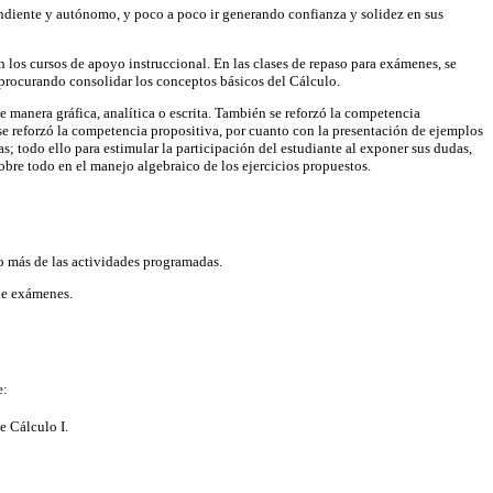
endiente y autónomo, y poco a poco ir generando confianza y solidez en sus
 los cursos de apoyo instruccional. En las clases de repaso para exámenes, se
, procurando consolidar los conceptos básicos del Cálculo.
e manera gráfica, analítica o escrita. También se reforzó la competencia
, se reforzó la competencia propositiva, por cuanto con la presentación de ejemplos
; todo ello para estimular la participación del estudiante al exponer sus dudas,
sobre todo en el manejo algebraico de los ejercicios propuestos.
% o más de las actividades programadas.
 de exámenes.
e:
e Cálculo I.