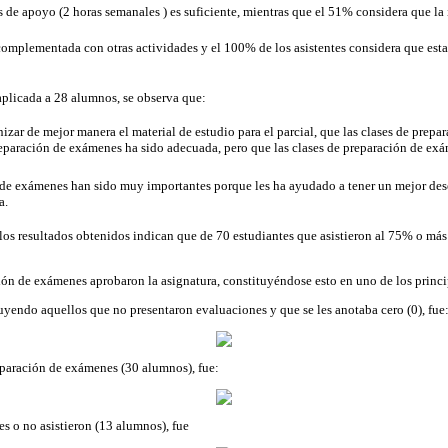
s de apoyo (2 horas semanales ) es suficiente, mientras que el 51% considera que la
 complementada con otras actividades y el 100% de los asistentes considera que est
 aplicada a 28 alumnos, se observa que:
zar de mejor manera el material de estudio para el parcial, que las clases de prepa
preparación de exámenes ha sido adecuada, pero que las clases de preparación de exá
de exámenes han sido muy importantes porque les ha ayudado a tener un mejor dese
a.
, los resultados obtenidos indican que de 70 estudiantes que asistieron al 75% o má
ión de exámenes aprobaron la asignatura, constituyéndose esto en uno de los princip
endo aquellos que no presentaron evaluaciones y que se les anotaba cero (0), fue
eparación de exámenes (30 alumnos), fue:
s o no asistieron (13 alumnos), fue