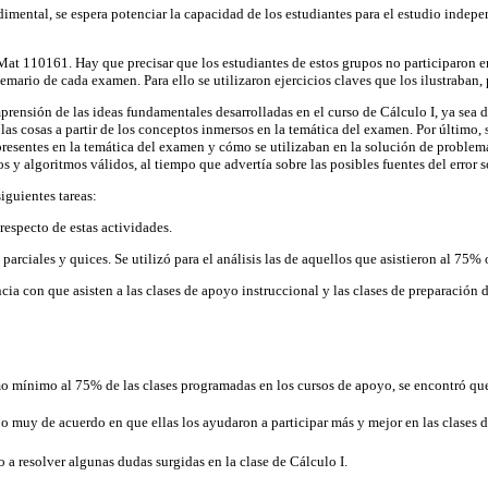
dimental, se espera potenciar la capacidad de los estudiantes para el estudio indep
at 110161. Hay que precisar que los estudiantes de estos grupos no participaron en
temario de cada examen. Para ello se utilizaron ejercicios claves que los ilustraban
prensión de las ideas fundamentales desarrolladas en el curso de Cálculo I, ya sea d
 las cosas a partir de los conceptos inmersos en la temática del examen. Por último
resentes en la temática del examen y cómo se utilizaban en la solución de problemas
os y algoritmos válidos, al tiempo que advertía sobre las posibles fuentes del error 
iguientes tareas:
respecto de estas actividades.
 parciales y quices. Se utilizó para el análisis las de aquellos que asistieron al 75
ncia con que asisten a las clases de apoyo instruccional y las clases de preparación
omo mínimo al 75% de las clases programadas en los cursos de apoyo, se encontró qu
 o muy de acuerdo en que ellas los ayudaron a participar más y mejor en las clases d
 a resolver algunas dudas surgidas en la clase de Cálculo I.