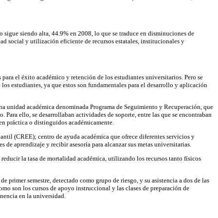
ado sigue siendo alta, 44.9% en 2008, lo que se traduce en disminuciones de
 social y utilización eficiente de recursos estatales, institucionales y
a el éxito académico y retención de los estudiantes universitarios. Pero se
los estudiantes, ya que estos son fundamentales para el desarrollo y aplicación
ma una unidad académica denominada Programa de Seguimiento y Recuperación, que
 Para ello, se desarrollaban actividades de soporte, entre las que se encontraban
s en práctica o distinguidos académicamente.
iantil (CREE); centro de ayuda académica que ofrece diferentes servicios y
s de aprendizaje y recibir asesoría para alcanzar sus metas universitarias.
n reducir la tasa de mortalidad académica, utilizando los recursos tanto físicos
de primer semestre, detectado como grupo de riesgo, y su asistencia a dos de las
o son los cursos de apoyo instruccional y las clases de preparación de
anencia en la universidad.