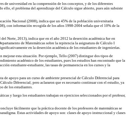
es de universidad en la comprensión de los conceptos, y de los diferentes
odo ello, el problema del aprendizaje del Cálculo sigue abierto, pues aún subsiste
ducación Nacional (2008), indica que un 45% de la población universitaria
008), con información recogida de los años 1998-2004 señala que el 10% de la
d del Norte, 2013), indica que en el año 2012 la deserción académica fue en
 Departamento de Matemáticas sobre la repitencia la asignatura de Cálculo I
significativamente en la deserción académica de los estudiantes de ingenierías.
 mejorar esta situación. Por ejemplo, Tello (2007) distingue dos tipos de
l rendimiento académico de los estudiantes, pues los estudios han encontrado que la
acción estudiante-estudiante, las tasas de permanencia en los cursos y la
nta de apoyo para un curso de ambiente presencial de Cálculo Diferencial para
Cálculo Diferencial; pero aclararon que es necesario continuar con el estudio, ya
po de los estudiantes.
icas y luego los estudiantes trabajan en ejercicios seleccionados por el profesor,
.
 concluye fácilmente que la práctica docente de los profesores de matemáticas se
te paradigma. Estas actividades de apoyo son: clases de apoyo instruccional y clases