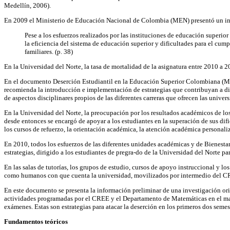
Medellín, 2006).
En 2009 el Ministerio de Educación Nacional de Colombia (MEN) presentó un inf
Pese a los esfuerzos realizados por las instituciones de educación superio
la eficiencia del sistema de educación superior y dificultades para el cump
familiares. (p. 38)
En la Universidad del Norte, la tasa de mortalidad de la asignatura entre 2010 a 2
En el documento Deserción Estudiantil en la Educación Superior Colombiana (MEN
recomienda la introducción e implementación de estrategias que contribuyan a dism
de aspectos disciplinares propios de las diferentes carreras que ofrecen las univer
En la Universidad del Norte, la preocupación por los resultados académicos de 
desde entonces se encargó de apoyar a los estudiantes en la superación de sus dif
los cursos de refuerzo, la orientación académica, la atención académica personali
En 2010, todos los esfuerzos de las diferentes unidades académicas y de Bienesta
estrategias, dirigido a los estudiantes de pregra-do de la Universidad del Norte pa
En las salas de tutorías, los grupos de estudio, cursos de apoyo instruccional y los
como humanos con que cuenta la universidad, movilizados por intermedio del CR
En este documento se presenta la información preliminar de una investigación orie
actividades programadas por el CREE y el Departamento de Matemáticas en el mar
exámenes. Estas son estrategias para atacar la deserción en los primeros dos seme
Fundamentos teóricos