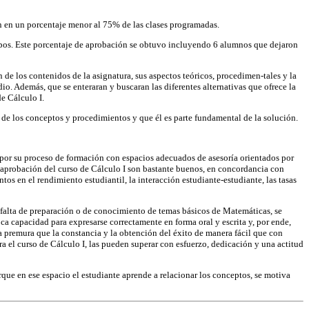
on en un porcentaje menor al 75% de las clases programadas.
rupos. Este porcentaje de aprobación se obtuvo incluyendo 6 alumnos que dejaron
de los contenidos de la asignatura, sus aspectos teóricos, procedimen-tales y la
o. Además, que se enteraran y buscaran las diferentes alternativas que ofrece la
e Cálculo I.
n de los conceptos y procedimientos y que él es parte fundamental de la solución.
por su proceso de formación con espacios adecuados de asesoría orientados por
e aprobación del curso de Cálculo I son bastante buenos, en concordancia con
os en el rendimiento estudiantil, la interacción estudiante-estudiante, las tasas
a falta de preparación o de conocimiento de temas básicos de Matemáticas, se
a capacidad para expresarse correctamente en forma oral y escrita y, por ende,
a premura que la constancia y la obtención del éxito de manera fácil que con
a el curso de Cálculo I, las pueden superar con esfuerzo, dedicación y una actitud
que en ese espacio el estudiante aprende a relacionar los conceptos, se motiva