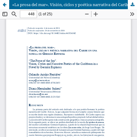
«La prosa del mar». Visión, ciclos y poética narrativa del Caribe en una novela de Germán Espinosa