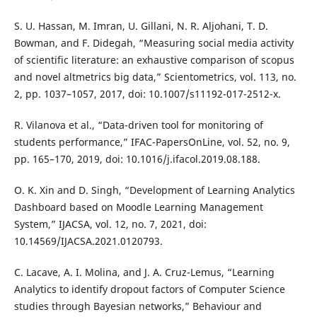
S. U. Hassan, M. Imran, U. Gillani, N. R. Aljohani, T. D.
Bowman, and F. Didegah, “Measuring social media activity
of scientific literature: an exhaustive comparison of scopus
and novel altmetrics big data,” Scientometrics, vol. 113, no.
2, pp. 1037–1057, 2017, doi: 10.1007/s11192-017-2512-x.
R. Vilanova et al., “Data-driven tool for monitoring of
students performance,” IFAC-PapersOnLine, vol. 52, no. 9,
pp. 165–170, 2019, doi: 10.1016/j.ifacol.2019.08.188.
O. K. Xin and D. Singh, “Development of Learning Analytics
Dashboard based on Moodle Learning Management
System,” IJACSA, vol. 12, no. 7, 2021, doi:
10.14569/IJACSA.2021.0120793.
C. Lacave, A. I. Molina, and J. A. Cruz-Lemus, “Learning
Analytics to identify dropout factors of Computer Science
studies through Bayesian networks,” Behaviour and