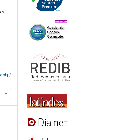
s o
ex.php/