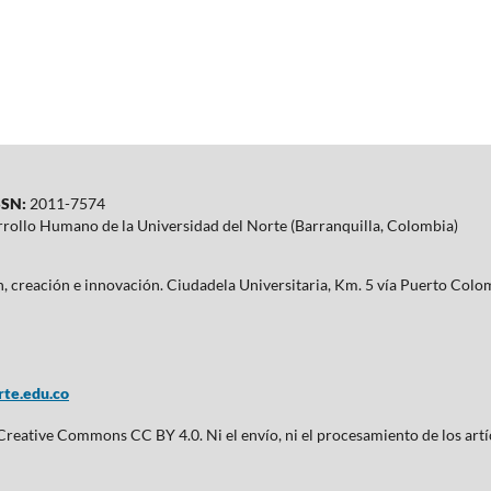
SN:
2011-7574
rrollo Humano de la Universidad del Norte (Barranquilla, Colombia)
ón, creación e innovación. Ciudadela Universitaria, Km. 5 vía Puerto Co
te.edu.co
 Creative Commons CC BY 4.0. Ni el envío, ni el procesamiento de los artí