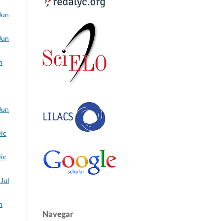
Jun
Jun
n
Jun
Dic
Dic
 Jul
n
Navegar