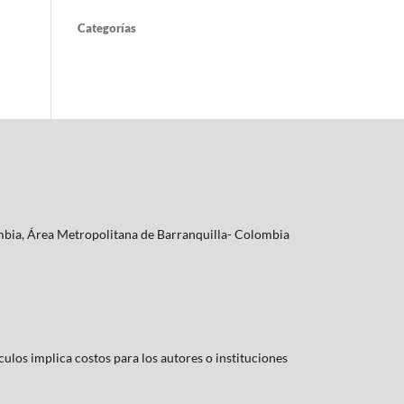
Categorías
lombia, Área Metropolitana de Barranquilla- Colombia
culos implica costos para los autores o instituciones