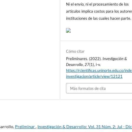
Ni el envío, ni el procesamiento de los
artículos implica costos para los autore
instituciones de las cuales hacen parte.
Cómo citar
Preliminares. (2022).
Investigación &
Desarrollo
,
27
(1), i-v.
https://rcientificas.uninorte.edu.co/ind
investigacion/article/view/12121
Más formatos de cita
sarrollo,
Preliminar
,
Investigación & Desarrollo: Vol. 31 Núm. 2: Jul - Dic