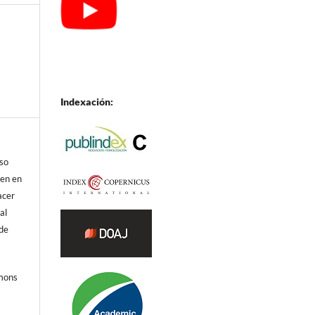
Indexación:
eso
ren en
acer
al
 de
mmons