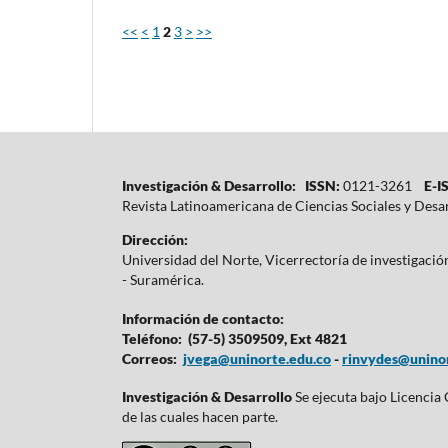
<<
<
1
2
3
>
>>
Investigación & Desarrollo: ISSN:
0121-3261
E-IS
Revista Latinoamericana de Ciencias Sociales y Desa
Dirección:
Universidad del Norte, Vicerrectoría de investigaci
- Suramérica.
Información de contacto:
Teléfono: (57-5) 3509509, Ext 4821
Correos:
jvega@uninorte.edu.co
-
rinvydes@uninor
Investigación & Desarrollo
Se ejecuta bajo Licencia
de las cuales hacen parte.