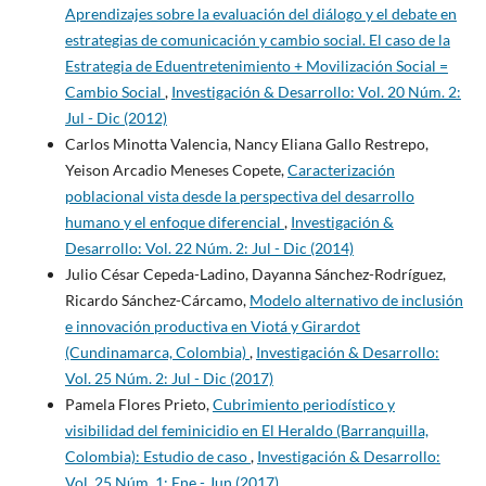
Aprendizajes sobre la evaluación del diálogo y el debate en
estrategias de comunicación y cambio social. El caso de la
Estrategia de Eduentretenimiento + Movilización Social =
Cambio Social
,
Investigación & Desarrollo: Vol. 20 Núm. 2:
Jul - Dic (2012)
Carlos Minotta Valencia, Nancy Eliana Gallo Restrepo,
Yeison Arcadio Meneses Copete,
Caracterización
poblacional vista desde la perspectiva del desarrollo
humano y el enfoque diferencial
,
Investigación &
Desarrollo: Vol. 22 Núm. 2: Jul - Dic (2014)
Julio César Cepeda-Ladino, Dayanna Sánchez-Rodríguez,
Ricardo Sánchez-Cárcamo,
Modelo alternativo de inclusión
e innovación productiva en Viotá y Girardot
(Cundinamarca, Colombia)
,
Investigación & Desarrollo:
Vol. 25 Núm. 2: Jul - Dic (2017)
Pamela Flores Prieto,
Cubrimiento periodístico y
visibilidad del feminicidio en El Heraldo (Barranquilla,
Colombia): Estudio de caso
,
Investigación & Desarrollo:
Vol. 25 Núm. 1: Ene - Jun (2017)