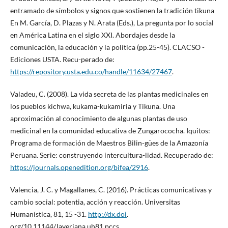
entramado de símbolos y signos que sostienen la tradición tikuna
En M. García, D. Plazas y N. Arata (Eds.), La pregunta por lo social
en América Latina en el siglo XXI. Abordajes desde la
comunicación, la educación y la política (pp.25-45). CLACSO -
Ediciones USTA. Recu-perado de:
https://repository.usta.edu.co/handle/11634/27467
.
Valadeu, C. (2008). La vida secreta de las plantas medicinales en
los pueblos kichwa, kukama-kukamiria y Tikuna. Una
aproximación al conocimiento de algunas plantas de uso
medicinal en la comunidad educativa de Zungarococha. Iquitos:
Programa de formación de Maestros Bilin-gües de la Amazonía
Peruana. Serie: construyendo intercultura-lidad. Recuperado de:
https://journals.openedition.org/bifea/2916
.
Valencia, J. C. y Magallanes, C. (2016). Prácticas comunicativas y
cambio social: potentia, acción y reacción. Universitas
Humanística, 81, 15 -31.
http://dx.doi
.
org/10.11144/Javeriana.uh81.pccs.