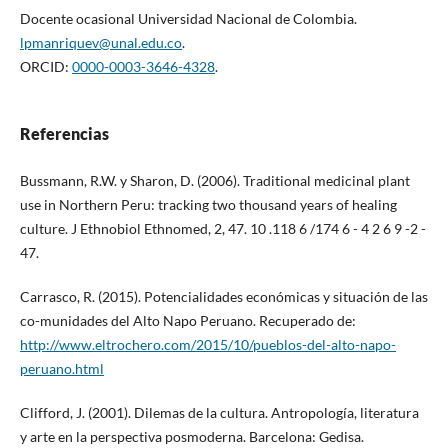
Docente ocasional Universidad Nacional de Colombia.
lpmanriquev@unal.edu.co
.
ORCID:
0000-0003-3646-4328
.
Referencias
Bussmann, R.W. y Sharon, D. (2006). Traditional medicinal plant
use in Northern Peru: tracking two thousand years of healing
culture. J Ethnobiol Ethnomed, 2, 47. 10 .118 6 /174 6 - 4 2 6 9 -2 -
47.
Carrasco, R. (2015). Potencialidades económicas y situación de las
co-munidades del Alto Napo Peruano. Recuperado de:
http://www.eltrochero.com/2015/10/pueblos-del-alto-napo-
peruano.html
Clifford, J. (2001). Dilemas de la cultura. Antropología, literatura
y arte en la perspectiva posmoderna. Barcelona: Gedisa.