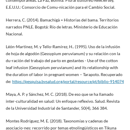
contemporáneas. La Paz, Bolivia: Plural Editores/NewJersey,
E.E.U.U.: Consorcio de Comu-nicación para el Cambio Social.
Herrera, C. (2014). Bamachigà = Historias del bama. Territorios
narrados PNLE. Bogotá: Río de letras. Ministerio de Educación
Nacional.
Léón-Martínez, M. y Tello-Ramírez, H.. (1995). Uso de la infusión
de hoja de algodón (Gessypium peruvianum) y su relación con la
du-ración del trabajo del parto en gestantes - Use of the cotton
leaf infusion (Gessypium peruvianum) and its relationship with
the duration of labor in pregnant women – Tarapoto. Recuperado
de:
https://pesquisa.bvsalud.org/portal/resource/pt/biblio-914074
Maya, A. P. y Sánchez, M. C. (2018). De eso que se ha llamado
inter-culturalidad en salud: Un enfoque reflexivo. Salud. Revista
de la Universidad Industrial de Santander, 50(4), 366 384.
Montes Rodríguez, M. E. (2018). Taxonomías y cadenas de
asociacio-nes: recorrido por temas etnolingüísticos en Tikuna