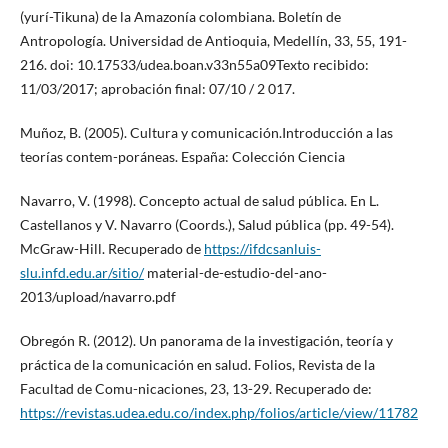
(yurí-Tikuna) de la Amazonía colombiana. Boletín de
Antropología. Universidad de Antioquia, Medellín, 33, 55, 191-
216. doi: 10.17533/udea.boan.v33n55a09Texto recibido:
11/03/2017; aprobación final: 07/10 / 2 017.
Muñoz, B. (2005). Cultura y comunicación.Introducción a las
teorías contem-poráneas. España: Colección Ciencia
Navarro, V. (1998). Concepto actual de salud pública. En L.
Castellanos y V. Navarro (Coords.), Salud pública (pp. 49-54).
McGraw-Hill. Recuperado de
https://ifdcsanluis-
slu.infd.edu.ar/sitio/
material-de-estudio-del-ano-
2013/upload/navarro.pdf
Obregón R. (2012). Un panorama de la investigación, teoría y
práctica de la comunicación en salud. Folios, Revista de la
Facultad de Comu-nicaciones, 23, 13-29. Recuperado de:
https://revistas.udea.edu.co/index.php/folios/article/view/11782