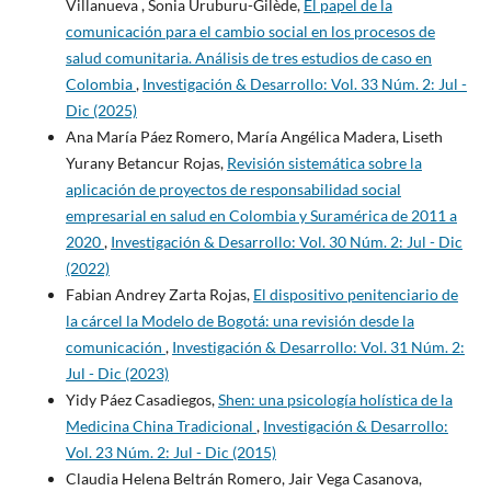
Villanueva , Sonia Uruburu-Gilède,
El papel de la
comunicación para el cambio social en los procesos de
salud comunitaria. Análisis de tres estudios de caso en
Colombia
,
Investigación & Desarrollo: Vol. 33 Núm. 2: Jul -
Dic (2025)
Ana María Páez Romero, María Angélica Madera, Liseth
Yurany Betancur Rojas,
Revisión sistemática sobre la
aplicación de proyectos de responsabilidad social
empresarial en salud en Colombia y Suramérica de 2011 a
2020
,
Investigación & Desarrollo: Vol. 30 Núm. 2: Jul - Dic
(2022)
Fabian Andrey Zarta Rojas,
El dispositivo penitenciario de
la cárcel la Modelo de Bogotá: una revisión desde la
comunicación
,
Investigación & Desarrollo: Vol. 31 Núm. 2:
Jul - Dic (2023)
Yidy Páez Casadiegos,
Shen: una psicología holística de la
Medicina China Tradicional
,
Investigación & Desarrollo:
Vol. 23 Núm. 2: Jul - Dic (2015)
Claudia Helena Beltrán Romero, Jair Vega Casanova,