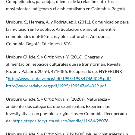
Complejidades, paradojas, dilemas de la relación entre los
movimientos indígenas y el ambientalismo en Colombia. Bogotá.
Uruburu, S., Herrera, A. y Rodríguez, J. (2011). Comunicación para
la in-clusión en lo público. Articulación de iniciativas entre
comunidades mul-tiétnicas y pluriculturales. Amazonas,
Colombia. Bogotá: Ediciones USTA.
Uruburu Gilède, S. y Ortiz Nova, Y. (2016). Chagras y
alimentación: espacios culturales que se transforman. Revista
Razón y Palabra, 20, 94, 471-486. Recuperado de: HYPERLINK
"
http://www.re-dalyc.org/pdf/1995/199547464029.pdf"
http://www.redalyc.org/pdf/1995/199547464029.pdf
.
Uruburu Gilède, S. y Ortiz Nova, Y. (2020a). Naturaleza y
ambiente, dos categorías que se enfrentan. Experiencias
investigativas con pue-blos originarios en Colombia. Recuperado
de:
https://repository.usta.edu.co/handle/11634/28078
.
Uruburu Gilède, S. y Ortiz Nova, Y (2020b). Mujer y naturaleza: un