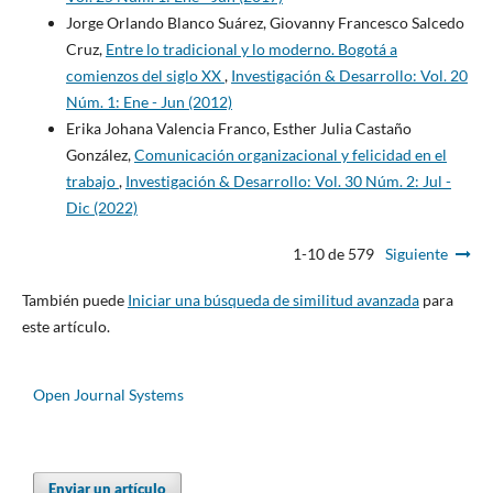
Jorge Orlando Blanco Suárez, Giovanny Francesco Salcedo
Cruz,
Entre lo tradicional y lo moderno. Bogotá a
comienzos del siglo XX
,
Investigación & Desarrollo: Vol. 20
Núm. 1: Ene - Jun (2012)
Erika Johana Valencia Franco, Esther Julia Castaño
González,
Comunicación organizacional y felicidad en el
trabajo
,
Investigación & Desarrollo: Vol. 30 Núm. 2: Jul -
Dic (2022)
1-10 de 579
Siguiente
También puede
Iniciar una búsqueda de similitud avanzada
para
este artículo.
Open Journal Systems
Enviar un artículo