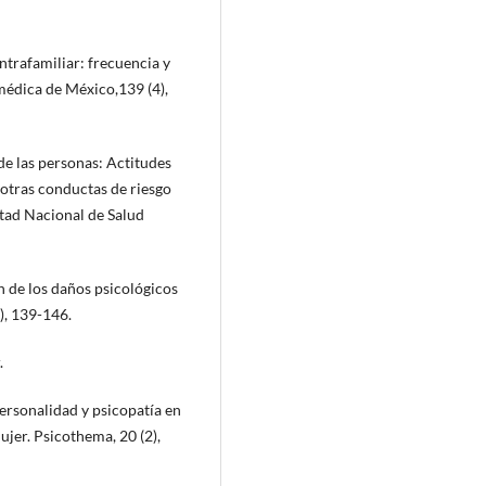
intrafamiliar: frecuencia y
médica de México,139 (4),
 de las personas: Actitudes
 otras conductas de riesgo
tad Nacional de Salud
ón de los daños psicológicos
), 139-146.
.
personalidad y psicopatía en
jer. Psicothema, 20 (2),