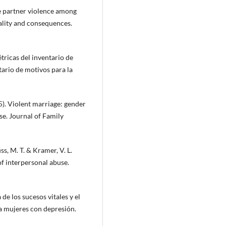
te partner violence among
nality and consequences.
tricas del inventario de
ario de motivos para la
95). Violent marriage: gender
se. Journal of Family
ss, M. T. & Kramer, V. L.
of interpersonal abuse.
 de los sucesos vitales y el
a mujeres con depresión.