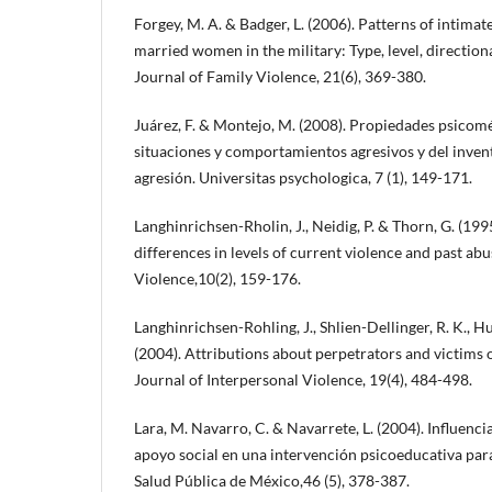
Forgey, M. A. & Badger, L. (2006). Patterns of intima
married women in the military: Type, level, directio
Journal of Family Violence, 21(6), 369-380.
Juárez, F. & Montejo, M. (2008). Propiedades psicomé
situaciones y comportamientos agresivos y del invent
agresión. Universitas psychologica, 7 (1), 149-171.
Langhinrichsen-Rholin, J., Neidig, P. & Thorn, G. (19
differences in levels of current violence and past abu
Violence,10(2), 159-176.
Langhinrichsen-Rohling, J., Shlien-Dellinger, R. K., Hu
(2004). Attributions about perpetrators and victims 
Journal of Interpersonal Violence, 19(4), 484-498.
Lara, M. Navarro, C. & Navarrete, L. (2004). Influencia
apoyo social en una intervención psicoeducativa par
Salud Pública de México,46 (5), 378-387.