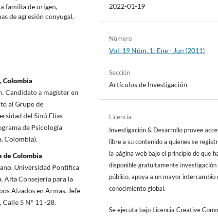
2022-01-19
a familia de origen,
rmas de agresión conyugal.
Número
Vol. 19 Núm. 1: Ene - Jun (2011)
Sección
ú, Colombia
Artículos de Investigación
m. Candidato a magíster en
ito al Grupo de
rsidad del Sinú Elías
Licencia
ograma de Psicología
Investigación & Desarrollo provee acc
a, Colombia).
libre a su contenido a quienes se regist
la página web bajo el principio de que h
ca de Colombia
disponible gratuitamente investigación 
ano. Universidad Pontifica
público, apoya a un mayor intercambio
. Alta Consejería para la
conocimiento global.
pos Alzados en Armas. Jefe
, Calle 5 N° 11 -28.
Se ejecuta bajo Licencia Creative Co