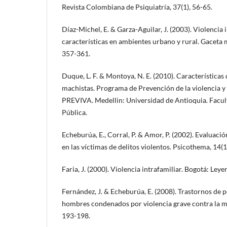
Revista Colombiana de Psiquiatría, 37(1), 56-65.
Díaz-Michel, E. & Garza-Aguilar, J. (2003). Violencia 
características en ambientes urbano y rural. Gaceta 
357-361.
Duque, L. F. & Montoya, N. E. (2010). Características
machistas. Programa de Prevención de la violencia y
PREVIVA. Medellin: Universidad de Antioquia. Facul
Pública.
Echeburúa, E., Corral, P. & Amor, P. (2002). Evaluaci
en las víctimas de delitos violentos. Psicothema, 14(1
Faria, J. (2000). Violencia intrafamiliar. Bogotá: Leyer
Fernández, J. & Echeburúa, E. (2008). Trastornos de 
hombres condenados por violencia grave contra la mu
193-198.