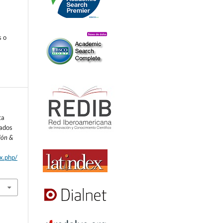
s o
ta
zados
ión &
ex.php/