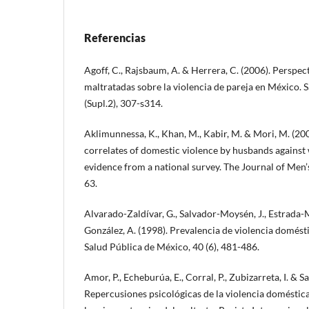
Referencias
Agoff, C., Rajsbaum, A. & Herrera, C. (2006). Perspec
maltratadas sobre la violencia de pareja en México. 
(Supl.2), 307-s314.
Aklimunnessa, K., Khan, M., Kabir, M. & Mori, M. (20
correlates of domestic violence by husbands against
evidence from a national survey. The Journal of Men’s
63.
Alvarado-Zaldívar, G., Salvador-Moysén, J., Estrada-M
González, A. (1998). Prevalencia de violencia domést
Salud Pública de México, 40 (6), 481-486.
Amor, P., Echeburúa, E., Corral, P., Zubizarreta, I. & Sa
Repercusiones psicológicas de la violencia doméstica