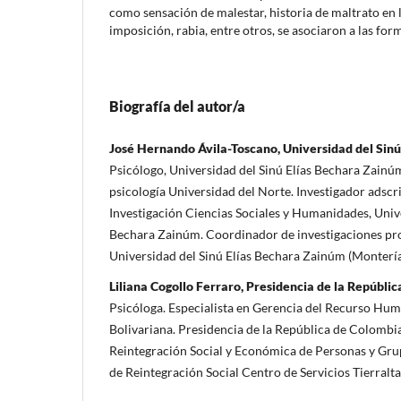
como sensación de malestar, historia de maltrato en l
imposición, rabia, entre otros, se asociaron a las fo
Biografía del autor/a
José Hernando Ávila-Toscano, Universidad del Sin
Psicólogo, Universidad del Sinú Elías Bechara Zainú
psicología Universidad del Norte. Investigador adscr
Investigación Ciencias Sociales y Humanidades, Unive
Bechara Zainúm. Coordinador de investigaciones pr
Universidad del Sinú Elías Bechara Zainúm (Monterí
Liliana Cogollo Ferraro, Presidencia de la Repúbli
Psicóloga. Especialista en Gerencia del Recurso Hum
Bolivariana. Presidencia de la República de Colombia
Reintegración Social y Económica de Personas y Gru
de Reintegración Social Centro de Servicios Tierralta