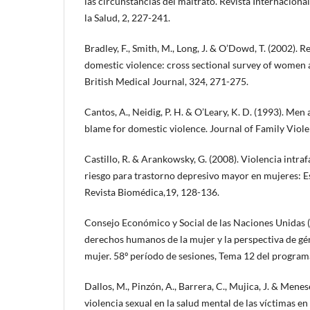
las circunstancias del maltrato. Revista Internacional
la Salud, 2, 227-241.
Bradley, F., Smith, M., Long, J. & O’Dowd, T. (2002). 
domestic violence: cross sectional survey of women a
British Medical Journal, 324, 271-275.
Cantos, A., Neidig, P. H. & O’Leary, K. D. (1993). Men
blame for domestic violence. Journal of Family Viole
Castillo, R. & Arankowsky, G. (2008). Violencia intra
riesgo para trastorno depresivo mayor en mujeres: Es
Revista Biomédica,19, 128-136.
Consejo Económico y Social de las Naciones Unidas (
derechos humanos de la mujer y la perspectiva de gén
mujer. 58º período de sesiones, Tema 12 del program
Dallos, M., Pinzón, A., Barrera, C., Mujica, J. & Menes
violencia sexual en la salud mental de las víctimas 