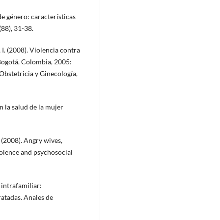
 de género: características
(88), 31-38.
I. (2008). Violencia contra
e Bogotá, Colombia, 2005:
Obstetricia y Ginecología,
n la salud de la mujer
. (2008). Angry wives,
olence and psychosocial
 intrafamiliar:
ratadas. Anales de