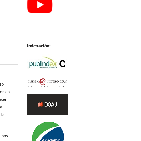
Indexación:
eso
ren en
acer
al
 de
mmons