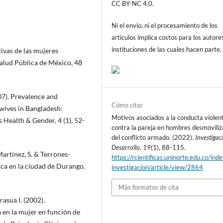
CC BY-NC 4.0.
Ni el envío, ni el procesamiento de los
artículos implica costos para los autore
instituciones de las cuales hacen parte.
tivas de las mujeres
Salud Pública de México, 48
07). Prevalence and
Cómo citar
 wives in Bangladesh:
Motivos asociados a la conducta violen
 Health & Gender, 4 (1), 52-
contra la pareja en hombres desmovili
del conflicto armado. (2022).
Investigac
Desarrollo
,
19
(1), 88-115.
artínez, S. & Terrones-
https://rcientificas.uninorte.edu.co/ind
ica en la ciudad de Durango.
investigacion/article/view/2864
Más formatos de cita
rasua I. (2002).
 en la mujer en función de