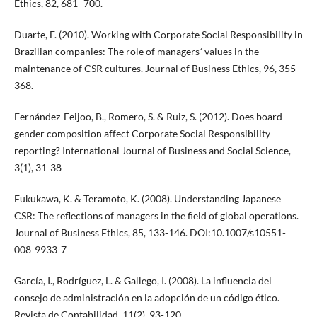
Ethics, 82, 681–700.
Duarte, F. (2010). Working with Corporate Social Responsibility in
Brazilian companies: The role of managers´ values in the
maintenance of CSR cultures. Journal of Business Ethics, 96, 355–
368.
Fernández-Feijoo, B., Romero, S. & Ruiz, S. (2012). Does board
gender composition affect Corporate Social Responsibility
reporting? International Journal of Business and Social Science,
3(1), 31-38
Fukukawa, K. & Teramoto, K. (2008). Understanding Japanese
CSR: The reflections of managers in the field of global operations.
Journal of Business Ethics, 85, 133-146. DOI:10.1007/s10551-
008-9933-7
García, I., Rodríguez, L. & Gallego, I. (2008). La influencia del
consejo de administración en la adopción de un código ético.
Revista de Contabilidad, 11(2), 93-120.