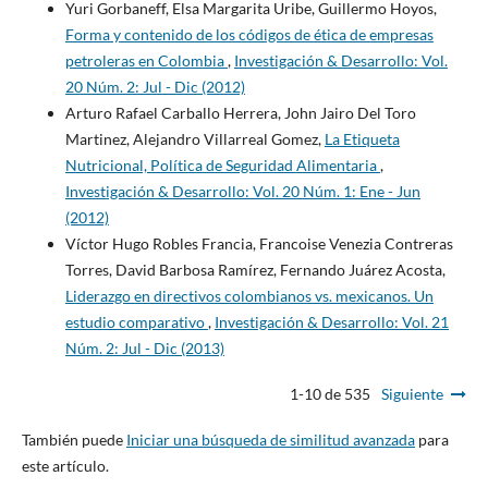
Yuri Gorbaneff, Elsa Margarita Uribe, Guillermo Hoyos,
Forma y contenido de los códigos de ética de empresas
petroleras en Colombia
,
Investigación & Desarrollo: Vol.
20 Núm. 2: Jul - Dic (2012)
Arturo Rafael Carballo Herrera, John Jairo Del Toro
Martinez, Alejandro Villarreal Gomez,
La Etiqueta
Nutricional, Política de Seguridad Alimentaria
,
Investigación & Desarrollo: Vol. 20 Núm. 1: Ene - Jun
(2012)
Víctor Hugo Robles Francia, Francoise Venezia Contreras
Torres, David Barbosa Ramírez, Fernando Juárez Acosta,
Liderazgo en directivos colombianos vs. mexicanos. Un
estudio comparativo
,
Investigación & Desarrollo: Vol. 21
Núm. 2: Jul - Dic (2013)
1-10 de 535
Siguiente
También puede
Iniciar una búsqueda de similitud avanzada
para
este artículo.