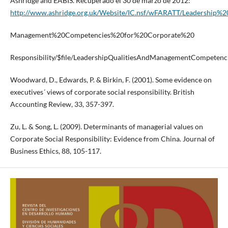
Ashridge and EABIS. Recuperado el 30 de marzo de 2012:
http://www.ashridge.org.uk/Website/IC.nsf/wFARATT/Leadership%
Management%20Competencies%20for%20Corporate%20
Responsibility/$file/LeadershipQualitiesAndManagementCompetenci
Woodward, D., Edwards, P. & Birkin, F. (2001). Some evidence on
executives´ views of corporate social responsibility. British
Accounting Review, 33, 357-397.
Zu, L. & Song, L. (2009). Determinants of managerial values on
Corporate Social Responsibility: Evidence from China. Journal of
Business Ethics, 88, 105-117.