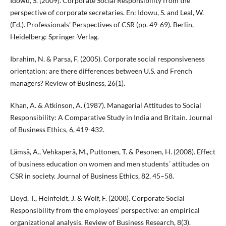
Idowu, S. (2009). Corporate Social Responsibility from the
perspective of corporate secretaries. En: Idowu, S. and Leal, W.
(Ed.). Professionals’ Perspectives of CSR (pp. 49-69). Berlin,
Heidelberg: Springer-Verlag.
Ibrahim, N. & Parsa, F. (2005). Corporate social responsiveness
orientation: are there differences between U.S. and French
managers? Review of Business, 26(1).
Khan, A. & Atkinson, A. (1987). Managerial Attitudes to Social
Responsibility: A Comparative Study in India and Britain. Journal
of Business Ethics, 6, 419-432.
Lämsä, A., Vehkaperä, M., Puttonen, T. & Pesonen, H. (2008). Effect
of business education on women and men students´ attitudes on
CSR in society. Journal of Business Ethics, 82, 45–58.
Lloyd, T., Heinfeldt, J. & Wolf, F. (2008). Corporate Social
Responsibility from the employees’ perspective: an empirical
organizational analysis. Review of Business Research, 8(3).