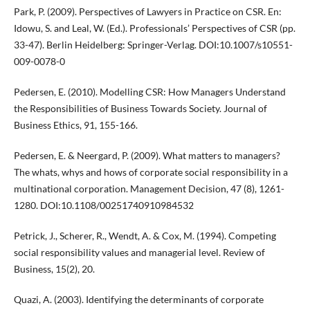
Park, P. (2009). Perspectives of Lawyers in Practice on CSR. En:
Idowu, S. and Leal, W. (Ed.). Professionals’ Perspectives of CSR (pp.
33-47). Berlin Heidelberg: Springer-Verlag. DOI:10.1007/s10551-
009-0078-0
Pedersen, E. (2010). Modelling CSR: How Managers Understand
the Responsibilities of Business Towards Society. Journal of
Business Ethics, 91, 155-166.
Pedersen, E. & Neergard, P. (2009). What matters to managers?
The whats, whys and hows of corporate social responsibility in a
multinational corporation. Management Decision, 47 (8), 1261-
1280. DOI:10.1108/00251740910984532
Petrick, J., Scherer, R., Wendt, A. & Cox, M. (1994). Competing
social responsibility values and managerial level. Review of
Business, 15(2), 20.
Quazi, A. (2003). Identifying the determinants of corporate