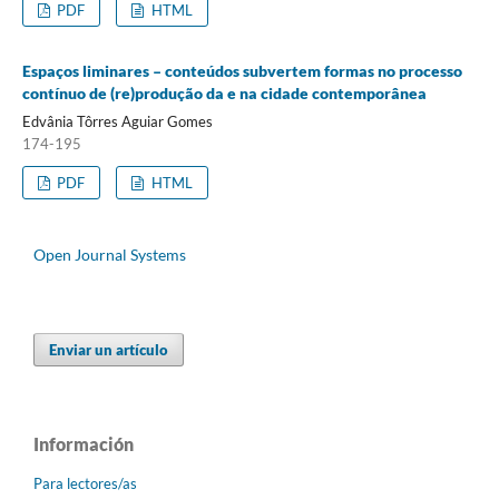
PDF
HTML
Espaços liminares – conteúdos subvertem formas no processo
contínuo de (re)produção da e na cidade contemporânea
Edvânia Tôrres Aguiar Gomes
174-195
PDF
HTML
Open Journal Systems
Enviar un artículo
Información
Para lectores/as