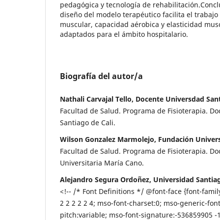
pedagógica y tecnología de rehabilitación.Concl
diseño del modelo terapéutico facilita el trabajo
muscular, capacidad aérobica y elasticidad musc
adaptados para el ámbito hospitalario.
Biografía del autor/a
Nathali Carvajal Tello, Docente Universdad Sant
Facultad de Salud. Programa de Fisioterapia. D
Santiago de Cali.
Wilson Gonzalez Marmolejo, Fundación Univers
Facultad de Salud. Programa de Fisioterapia. D
Universitaria María Cano.
Alejandro Segura Ordoñez, Universidad Santiag
<!-- /* Font Definitions */ @font-face {font-famil
2 2 2 2 2 4; mso-font-charset:0; mso-generic-fon
pitch:variable; mso-font-signature:-536859905 -