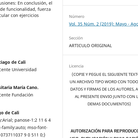
usiones: En conclusión, el
 de funcionalidad, fuerza
ular con ejercicios
Número
Vol. 35 Núm. 2 (2019): Mayo - Ag
Sección
ARTICULO ORIGINAL
iago de Cali
Licencia
ocente Universidad
(COPIE Y PEGUE EL SIGUIENTE TEX
UN ARCHIVO TIPO WORD CON TODO
itaria María Cano.
DATOS Y FIRMAS DE LOS AUTORES, 
ocente Fundación
AL PRESENTE ENVIO JUNTO CON 
DEMAS DOCUMENTOS)
o de Cali
y:Arial; panose-1:2 11 6 4
t-family:auto; mso-font-
AUTORIZACIÓN PARA REPRODUCC
1073711037 9 0 511 0;}