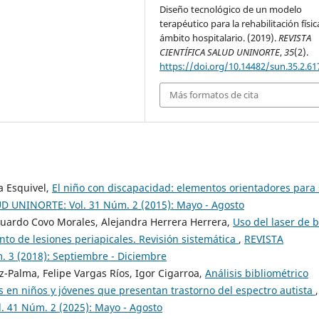
Diseño tecnológico de un modelo
terapéutico para la rehabilitación físic
ámbito hospitalario. (2019).
REVISTA
CIENTÍFICA SALUD UNINORTE
,
35
(2).
https://doi.org/10.14482/sun.35.2.61
Más formatos de cita
a Esquivel,
El niño con discapacidad: elementos orientadores para
D UNINORTE: Vol. 31 Núm. 2 (2015): Mayo - Agosto
ardo Covo Morales, Alejandra Herrera Herrera,
Uso del laser de b
to de lesiones periapicales. Revisión sistemática
,
REVISTA
 3 (2018): Septiembre - Diciembre
-Palma, Felipe Vargas Ríos, Igor Cigarroa,
Análisis bibliométrico
s en niños y jóvenes que presentan trastorno del espectro autista
,
 41 Núm. 2 (2025): Mayo - Agosto