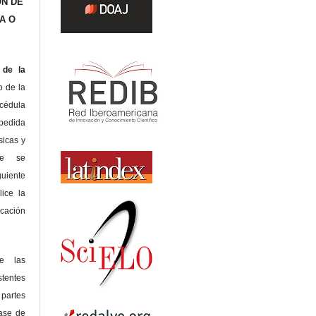
ÓN DE
A O
de la
o de la
édula
pedida
sicas y
te se
guiente
lice la
icación
de las
tentes
 partes
lase de