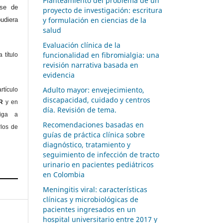
Planteamiento del problema de un
ase de
proyecto de investigación: escritura
y formulación en ciencias de la
diera
salud
Evaluación clínica de la
funcionalidad en fibromialgia: una
 título
revisión narrativa basada en
evidencia
Adulto mayor: envejecimiento,
rtículo
discapacidad, cuidado y centros
OR
y en
día. Revisión de tema.
liga a
Recomendaciones basadas en
rlos de
guías de práctica clínica sobre
diagnóstico, tratamiento y
seguimiento de infección de tracto
urinario en pacientes pediátricos
en Colombia
Meningitis viral: características
clínicas y microbiológicas de
pacientes ingresados en un
hospital universitario entre 2017 y