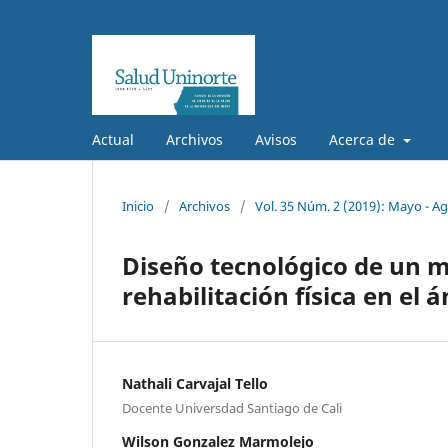
Actual
Archivos
Avisos
Acerca de
Inicio
/
Archivos
/
Vol. 35 Núm. 2 (2019): Mayo - A
Diseño tecnológico de un m
rehabilitación física en el 
Nathali Carvajal Tello
Docente Universdad Santiago de Cali
Wilson Gonzalez Marmolejo