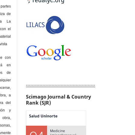
 partes
riza de
 a La
con el
terial
sta
ce con
erá en
hos de
alquier
----------------------------------------------
cerse,
bra, a
Scimago Journal & Country
Rank (SJR)
era del
ción y
obra,
rsonas,
amente