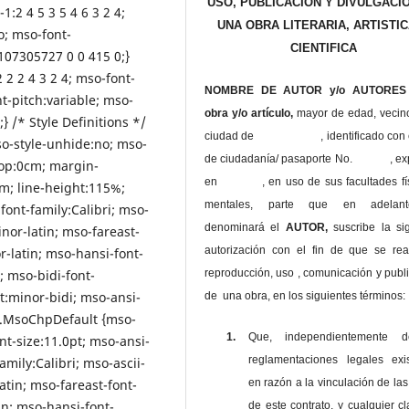
USO, PUBLICACIÓN Y DIVULGACI
:2 4 5 3 5 4 6 3 2 4;
UNA OBRA LITERARIA, ARTISTIC
o; mso-font-
CIENTIFICA
107305727 0 0 415 0;}
 2 2 4 3 2 4; mso-font-
NOMBRE DE AUTOR y/o AUTORES 
t-pitch:variable; mso-
obra y/o artículo,
mayor de edad, vecin
 /* Style Definitions */
ciudad de , identificado con c
o-style-unhide:no; mso-
de ciudadanía/ pasaporte No. , ex
top:0cm; margin-
en , en uso
de sus facultades fí
m; line-height:115%;
mentales, parte que en adelan
ont-family:Calibri; mso-
denominará el
AUTOR,
suscribe la si
inor-latin; mso-fareast-
autorización con el fin de que se rea
r-latin; mso-hansi-font-
reproducción, uso , comunicación y publ
; mso-bidi-font-
:minor-bidi; mso-ansi-
de una obra, en los siguientes términos:
 .MsoChpDefault {mso-
1.
Que, independientemente 
nt-size:11.0pt; mso-ansi-
reglamentaciones legales exis
amily:Calibri; mso-ascii-
en razón a la vinculación de las
atin; mso-fareast-font-
in; mso-hansi-font-
de este contrato, y cualquier c