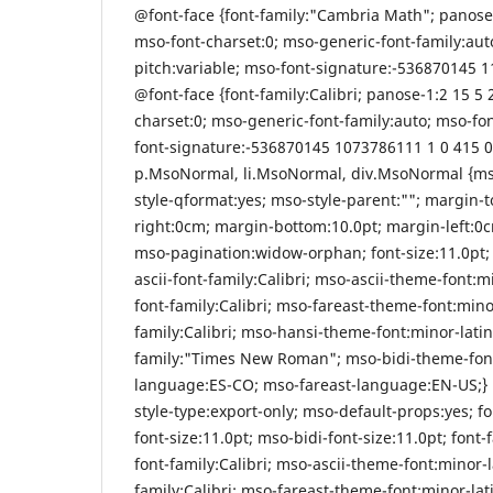
@font-face {font-family:"Cambria Math"; panose-1
mso-font-charset:0; mso-generic-font-family:aut
pitch:variable; mso-font-signature:-536870145 1
@font-face {font-family:Calibri; panose-1:2 15 5 2
charset:0; mso-generic-font-family:auto; mso-fon
font-signature:-536870145 1073786111 1 0 415 0;}
p.MsoNormal, li.MsoNormal, div.MsoNormal {ms
style-qformat:yes; mso-style-parent:""; margin-
right:0cm; margin-bottom:10.0pt; margin-left:0c
mso-pagination:widow-orphan; font-size:11.0pt; f
ascii-font-family:Calibri; mso-ascii-theme-font:m
font-family:Calibri; mso-fareast-theme-font:mino
family:Calibri; mso-hansi-theme-font:minor-latin
family:"Times New Roman"; mso-bidi-theme-font
language:ES-CO; mso-fareast-language:EN-US;}
style-type:export-only; mso-default-props:yes; fo
font-size:11.0pt; mso-bidi-font-size:11.0pt; font-f
font-family:Calibri; mso-ascii-theme-font:minor-l
family:Calibri; mso-fareast-theme-font:minor-lat