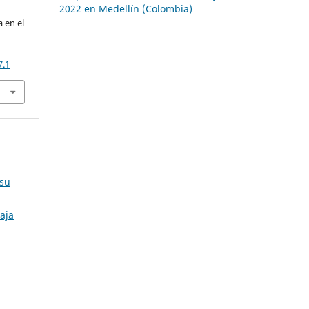
2022 en Medellín (Colombia)
a en el
7.1
 su
aja