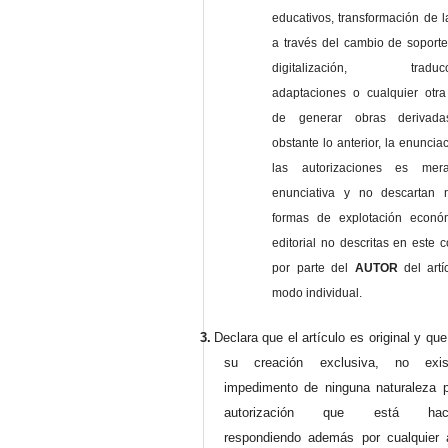
educativos, transformación de l
a través del cambio de soporte 
digitalización, traducci
adaptaciones o cualquier otra
de generar obras derivad
obstante lo anterior, la enuncia
las autorizaciones es mer
enunciativa y no descartan 
formas de explotación econó
editorial no descritas en este c
por parte del
AUTOR
del artí
modo individual.
3.
Declara que el artículo es original y qu
su creación exclusiva, no exist
impedimento de ninguna naturaleza p
autorización que está haci
respondiendo además por cualquier 