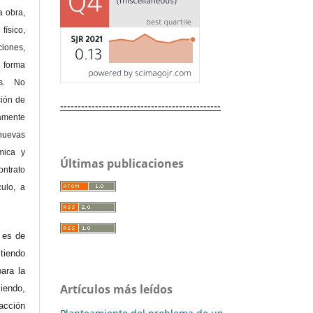
a obra,
físico,
ones,
 forma
as. No
ción de
----------------------------------------------
amente
nuevas
mica y
Últimas publicaciones
ontrato
culo, a
e es de
iendo
ara la
Artículos más leídos
endo,
acción