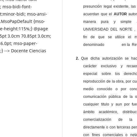
; mso-bidi-font-
presunción legal existente, las
:minor-bidi; mso-ansi-
acuerdan que el
AUTOR
auto
 .MsoPapDefault {mso-
manera pura y simple
ine-height:115%;} @page
UNIVERSIDAD DEL NORTE , 
85pt 3.0cm 70.85pt 3.0cm;
fin de que se utilice el ma
6.0pt; mso-paper-
denominado en la Revi
} --> Docente Ciencias
2.
Que dicha autorización se ha
carácter exclusivo y reca
especial sobre los derec
reproducción de la obra, por cu
medio conocido o por cono
comunicación pública de la o
cualquier titulo y aun por fu
ámbito académico, distribu
comercialización de la 
directamente o con terceras pe
con fines comerciales o net