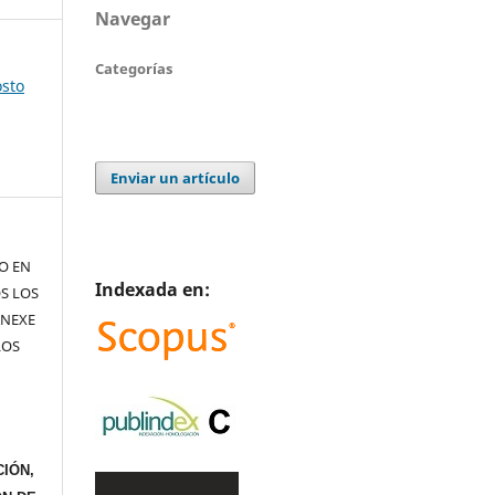
Navegar
Categorías
osto
Enviar un artículo
TO EN
Indexada en:
S LOS
ANEXE
LOS
IÓN,