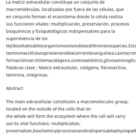
La matriz extracelular constituye un conjunto de
macromoléculas, localizadas por fuera de las células, que
en conjunto forman el ecosistema donde la célula realiza
sus funciones vitales: multiplicación, preservación, procesos
bioquímicos y fisiopatológicos indispensables para la
supervivencia de los
tejidosvitalesdelosorganismosvivosdelasdiferentesespecies.Es
lasmismascélulasoprovienendelacorrientesanguínea.Lasmacr
formaciónson:Sistemacolágeno,sistemaelástico,glicosaminogli
Palabras clave : Matriz extracelular, colágeno, fibronectina,
laminina, integrinas.
Abstract
The main extracellular constitutes a macromolecules group,
located on the outside of the cells that on
the whole will form the ecosystem where the cell will carry
out its vital functions: multiplication,
preservation,biochemicalprocessesandindispensablephysiopatho