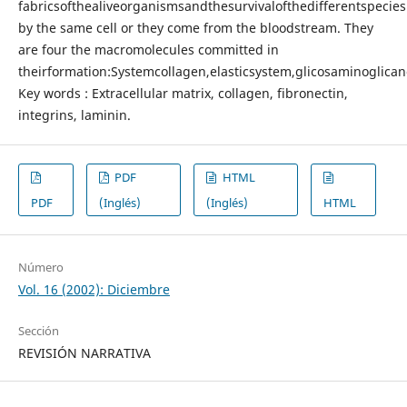
fabricsofthealiveorganismsandthesurvivalofthedifferentspecie
by the same cell or they come from the bloodstream. They
are four the macromolecules committed in
theirformation:Systemcollagen,elasticsystem,glicosaminoglica
Key words : Extracellular matrix, collagen, fibronectin,
integrins, laminin.
PDF
HTML
PDF
(Inglés)
(Inglés)
HTML
Número
Vol. 16 (2002): Diciembre
Sección
REVISIÓN NARRATIVA