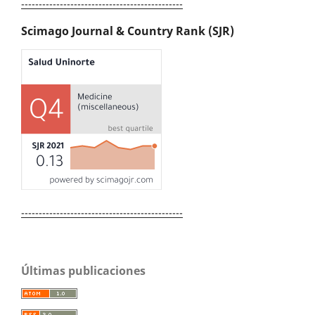
----------------------------------------------
Scimago Journal & Country Rank (SJR)
----------------------------------------------
Últimas publicaciones