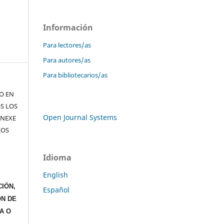
Información
Para lectores/as
Para autores/as
Para bibliotecarios/as
TO EN
S LOS
Open Journal Systems
ANEXE
LOS
Idioma
English
IÓN,
Español
ÓN DE
A O