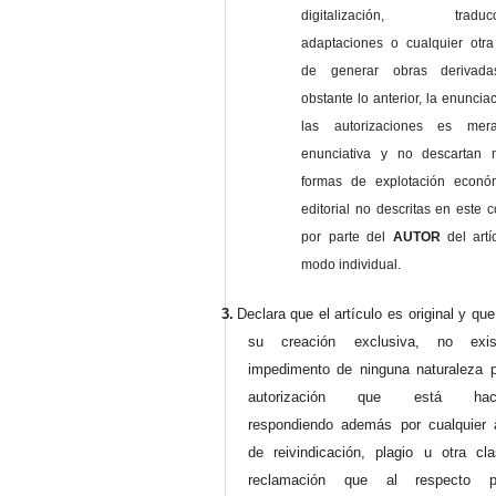
digitalización, traducci
adaptaciones o cualquier otra
de generar obras derivad
obstante lo anterior, la enuncia
las autorizaciones es mer
enunciativa y no descartan 
formas de explotación econó
editorial no descritas en este c
por parte del
AUTOR
del artí
modo individual.
3.
Declara que el artículo es original y qu
su creación exclusiva, no exist
impedimento de ninguna naturaleza p
autorización que está haci
respondiendo además por cualquier 
de reivindicación, plagio u otra cl
reclamación que al respecto pu