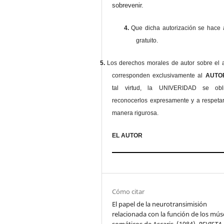
sobrevenir.
4.
Que dicha autorización se hace a
gratuito.
5.
Los derechos morales de autor sobre el a
corresponden exclusivamente al
AUT
tal virtud, la UNIVERIDAD se ob
reconocerlos expresamente y a respeta
manera rigurosa.
EL AUTOR
Cómo citar
El papel de la neurotransimisión
relacionada con la función de los mús
somáticos de Ascaris. (1984).
REVISTA