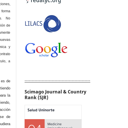
ones,
 forma
as. No
ción de
amente
nuevas
mica y
ontrato
culo, a
----------------------------------------------
e es de
iendo
Scimago Journal & Country
ara la
Rank (SJR)
endo,
acción
ase de
diera