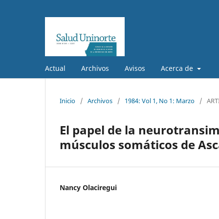
Actual
Archivos
Avisos
Acerca de
Inicio
/
Archivos
/
1984: Vol 1, No 1: Marzo
/
ART
El papel de la neurotransim
músculos somáticos de Asca
Nancy Olaciregui