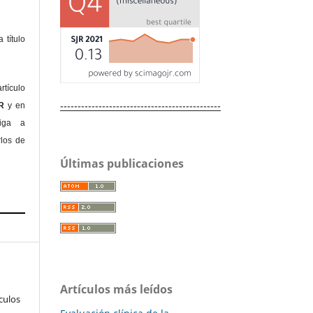
 título
rtículo
----------------------------------------------
OR
y en
liga a
rlos de
Últimas publicaciones
Artículos más leídos
culos