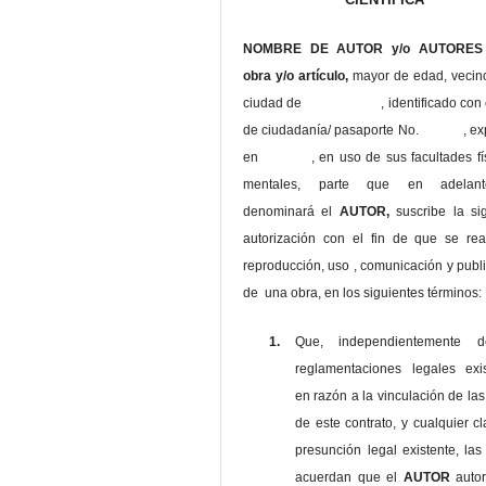
NOMBRE DE AUTOR y/o AUTORES 
obra y/o artículo,
mayor de edad, vecin
ciudad de , identificado con c
de ciudadanía/ pasaporte No. , ex
en , en uso
de sus facultades fí
mentales, parte que en adelan
denominará el
AUTOR,
suscribe la si
autorización con el fin de que se rea
reproducción, uso , comunicación y publ
de una obra, en los siguientes términos:
1.
Que, independientemente 
reglamentaciones legales exis
en razón a la vinculación de las
de este contrato, y cualquier c
presunción legal existente, las
acuerdan que el
AUTOR
auto