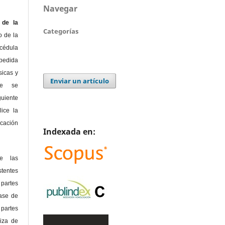
Navegar
de la
Categorías
o de la
édula
pedida
sicas y
Enviar un artículo
te se
guiente
lice la
icación
Indexada en:
de las
tentes
 partes
lase de
 partes
riza de