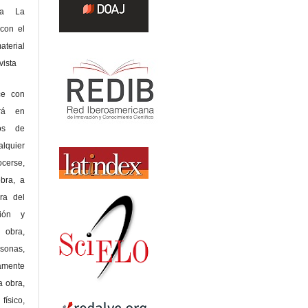
 a La
con el
terial
sta
ce con
erá en
hos de
alquier
cerse,
bra, a
era del
ción y
obra,
rsonas,
amente
a obra,
físico,