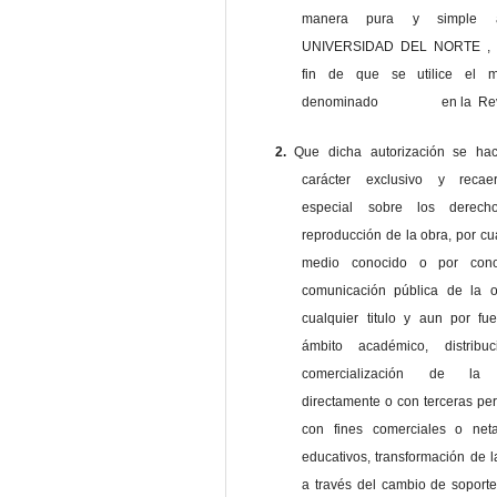
manera pura y simple
UNIVERSIDAD DEL NORTE , 
fin de que se utilice el ma
denominado en la Revi
2.
Que dicha autorización se ha
carácter exclusivo y reca
especial sobre los derec
reproducción de la obra, por cu
medio conocido o por cono
comunicación pública de la o
cualquier titulo y aun por fu
ámbito académico, distribu
comercialización de la 
directamente o con terceras pe
con fines comerciales o net
educativos, transformación de l
a través del cambio de soporte 