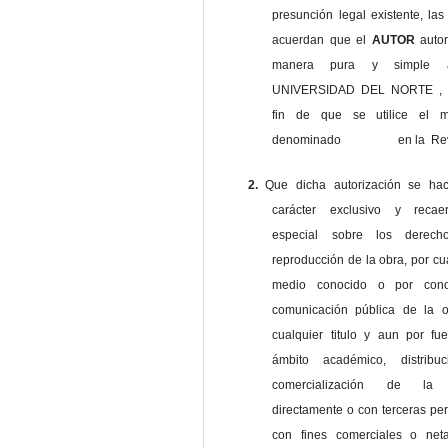
presunción legal existente, las
acuerdan que el
AUTOR
auto
manera pura y simple
UNIVERSIDAD DEL NORTE , 
fin de que se utilice el ma
denominado en la Revi
2.
Que dicha autorización se ha
carácter exclusivo y reca
especial sobre los derec
reproducción de la obra, por cu
medio conocido o por cono
comunicación pública de la o
cualquier titulo y aun por fu
ámbito académico, distribu
comercialización de la 
directamente o con terceras pe
con fines comerciales o net