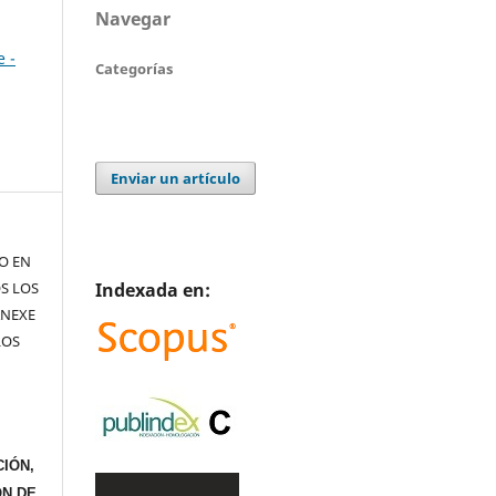
Navegar
e -
Categorías
Enviar un artículo
TO EN
Indexada en:
S LOS
ANEXE
LOS
IÓN,
ÓN DE