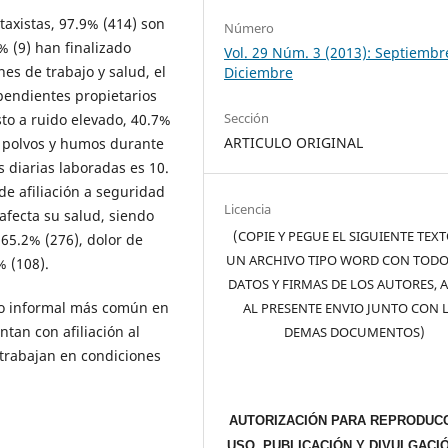
taxistas, 97.9% (414) son
Número
% (9) han finalizado
Vol. 29 Núm. 3 (2013): Septiembr
nes de trabajo y salud, el
Diciembre
pendientes propietarios
Sección
sto a ruido elevado, 40.7%
ARTICULO ORIGINAL
ra polvos y humos durante
s diarias laboradas es 10.
de afiliación a seguridad
Licencia
 afecta su salud, siendo
(COPIE Y PEGUE EL SIGUIENTE TEX
 65.2% (276), dolor de
UN ARCHIVO TIPO WORD CON TODO
% (108).
DATOS Y FIRMAS DE LOS AUTORES, 
ajo informal más común en
AL PRESENTE ENVIO JUNTO CON 
tan con afiliación al
DEMAS DOCUMENTOS)
 trabajan en condiciones
AUTORIZACIÓN PARA REPRODUCC
USO, PUBLICACIÓN Y DIVULGACI