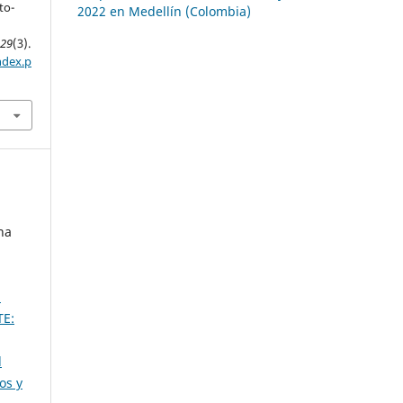
to-
2022 en Medellín (Colombia)
.
,
29
(3).
ndex.p
na
n
TE:
l
os y