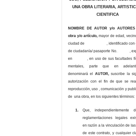
UNA OBRA LITERARIA, ARTISTIC
CIENTIFICA
NOMBRE DE AUTOR y/o AUTORES 
obra y/o artículo,
mayor de edad, vecin
ciudad de , identificado con c
de ciudadanía/ pasaporte No. , ex
en , en uso
de sus facultades fí
mentales, parte que en adelan
denominará el
AUTOR,
suscribe la si
autorización con el fin de que se rea
reproducción, uso , comunicación y publ
de una obra, en los siguientes términos:
1.
Que, independientemente 
reglamentaciones legales exis
en razón a la vinculación de las
de este contrato, y cualquier c