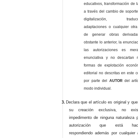
educativos, transformación de l
a través del cambio de soporte 
digitalización, traducci
adaptaciones o cualquier otra
de generar obras derivad
obstante lo anterior, la enuncia
las autorizaciones es mer
enunciativa y no descartan 
formas de explotación econó
editorial no descritas en este c
por parte del
AUTOR
del artí
modo individual.
3.
Declara que el artículo es original y qu
su creación exclusiva, no exist
impedimento de ninguna naturaleza p
autorización que está haci
respondiendo además por cualquier 