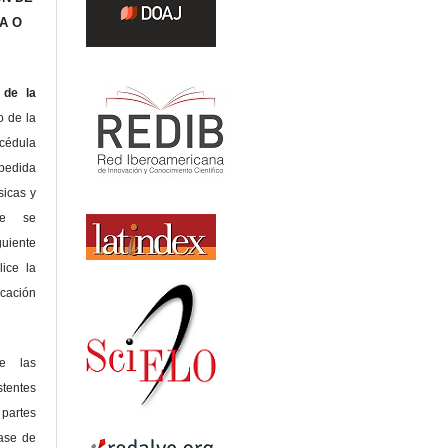
A O
de la
o de la
édula
pedida
sicas y
te se
guiente
lice la
icación
de las
tentes
 partes
lase de