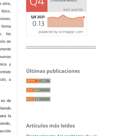
a obra,
físico,
ones,
 forma
as. No
ción de
----------------------------------------------
amente
nuevas
mica y
Últimas publicaciones
ontrato
culo, a
e es de
iendo
ara la
endo,
Artículos más leídos
acción