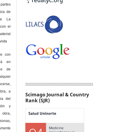
 partes
riza de
 a La
con el
terial
sta
ce con
erá en
hos de
alquier
----------------------------------------------
cerse,
bra, a
Scimago Journal & Country
era del
Rank (SJR)
ción y
obra,
rsonas,
amente