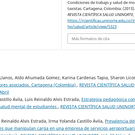
Condiciones de trabajo y salud de mo
taxistas. Cartagena, Colombia. (2013)
REVISTA CIENTÍFICA SALUD UNINORTE
https://rcientificas.uninorte.edu.co/i
hp/salud/article/view/5323
Más formatos de cita
s Llanos, Aldo Ahumada Gomez, Karina Cardenas Tapia, Sharon Lico
tores asociados. Cartagena (Colombia)
,
REVISTA CIENTÍFICA SALUD
Abril
llo Ávila, Luis Reinaldo Alvis Estrada,
Estrategia pedagógica co
salud mental de estudiantes
,
REVISTA CIENTÍFICA SALUD UNINOR
 Reinaldo Alvis Estrada, Irma Yolanda Castillo Ávila,
Prevalencia de
res que manipulan carga en una empresa de servicios aeroportuari