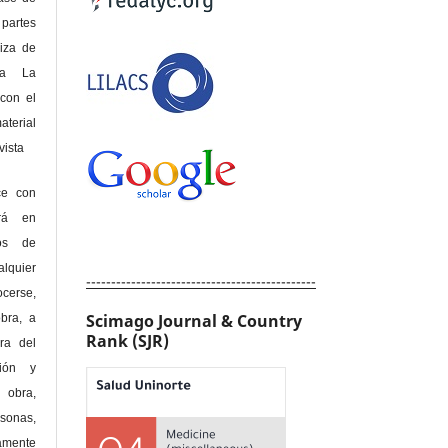
 partes
riza de
 a La
con el
terial
sta
ce con
erá en
hos de
alquier
----------------------------------------------
cerse,
Scimago Journal & Country
bra, a
Rank (SJR)
era del
ción y
obra,
rsonas,
amente