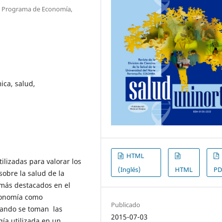
o Programa de Economía,
ica, salud,
HTML
ilizadas para valorar los
(Inglés)
HTML
PD
obre la salud de la
 más destacados en el
conomía como
Publicado
uando se toman las
2015-07-03
gía utilizada en un