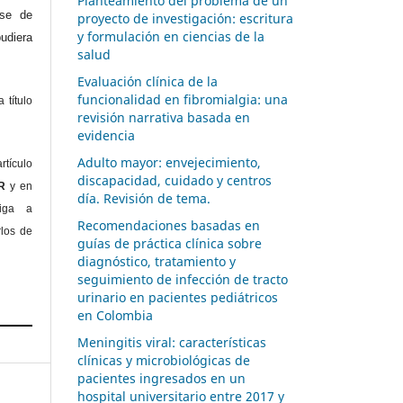
Planteamiento del problema de un
ase de
proyecto de investigación: escritura
y formulación en ciencias de la
diera
salud
Evaluación clínica de la
funcionalidad en fibromialgia: una
 título
revisión narrativa basada en
evidencia
Adulto mayor: envejecimiento,
rtículo
discapacidad, cuidado y centros
OR
y en
día. Revisión de tema.
liga a
Recomendaciones basadas en
rlos de
guías de práctica clínica sobre
diagnóstico, tratamiento y
seguimiento de infección de tracto
urinario en pacientes pediátricos
en Colombia
Meningitis viral: características
clínicas y microbiológicas de
pacientes ingresados en un
hospital universitario entre 2017 y