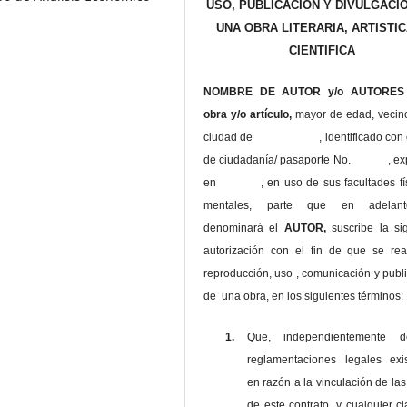
USO, PUBLICACIÓN Y DIVULGACI
UNA OBRA LITERARIA, ARTISTIC
CIENTIFICA
NOMBRE DE AUTOR y/o AUTORES 
obra y/o artículo,
mayor de edad, vecin
ciudad de , identificado con c
de ciudadanía/ pasaporte No. , ex
en , en uso
de sus facultades fí
mentales, parte que en adelan
denominará el
AUTOR,
suscribe la si
autorización con el fin de que se rea
reproducción, uso , comunicación y publ
de una obra, en los siguientes términos:
1.
Que, independientemente 
reglamentaciones legales exis
en razón a la vinculación de las
de este contrato, y cualquier c