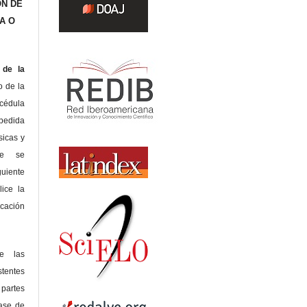
ÓN DE
A O
de la
o de la
édula
pedida
sicas y
te se
guiente
lice la
icación
de las
tentes
 partes
lase de