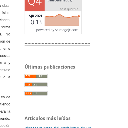
a obra,
físico,
ones,
 forma
as. No
ción de
----------------------------------------------
amente
nuevas
mica y
Últimas publicaciones
ontrato
culo, a
e es de
iendo
ara la
Artículos más leídos
endo,
acción