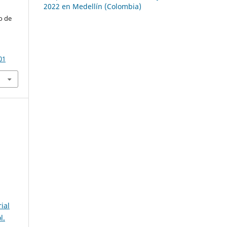
2022 en Medellín (Colombia)
o de
01
ial
l.