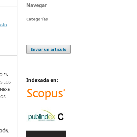
Navegar
Categorías
osto
Enviar un artículo
TO EN
Indexada en:
S LOS
ANEXE
LOS
IÓN,