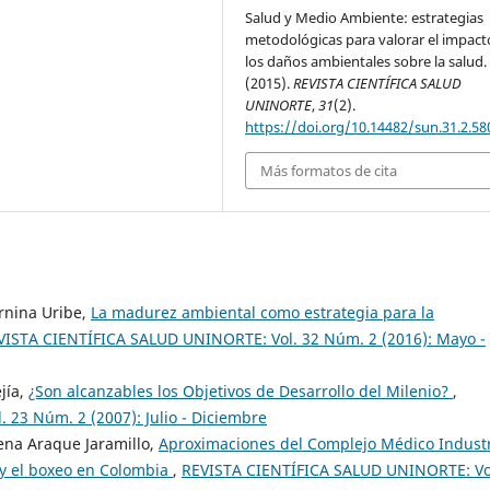
Salud y Medio Ambiente: estrategias
metodológicas para valorar el impact
los daños ambientales sobre la salud.
(2015).
REVISTA CIENTÍFICA SALUD
UNINORTE
,
31
(2).
https://doi.org/10.14482/sun.31.2.58
Más formatos de cita
ernina Uribe,
La madurez ambiental como estrategia para la
VISTA CIENTÍFICA SALUD UNINORTE: Vol. 32 Núm. 2 (2016): Mayo -
jía,
¿Son alcanzables los Objetivos de Desarrollo del Milenio?
,
23 Núm. 2 (2007): Julio - Diciembre
ena Araque Jaramillo,
Aproximaciones del Complejo Médico Industr
o y el boxeo en Colombia
,
REVISTA CIENTÍFICA SALUD UNINORTE: Vo