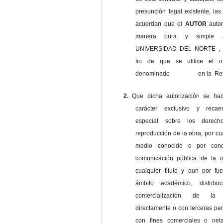
presunción legal existente, las
acuerdan que el
AUTOR
auto
manera pura y simple
UNIVERSIDAD DEL NORTE , 
fin de que se utilice el ma
denominado en la Revi
2.
Que dicha autorización se ha
carácter exclusivo y reca
especial sobre los derec
reproducción de la obra, por cu
medio conocido o por cono
comunicación pública de la o
cualquier titulo y aun por fu
ámbito académico, distribu
comercialización de la 
directamente o con terceras pe
con fines comerciales o net