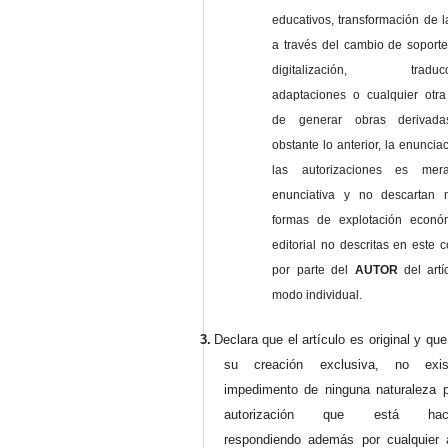
educativos, transformación de l
a través del cambio de soporte 
digitalización, traducci
adaptaciones o cualquier otra
de generar obras derivad
obstante lo anterior, la enuncia
las autorizaciones es mer
enunciativa y no descartan 
formas de explotación econó
editorial no descritas en este c
por parte del
AUTOR
del artí
modo individual.
3.
Declara que el artículo es original y qu
su creación exclusiva, no exist
impedimento de ninguna naturaleza p
autorización que está haci
respondiendo además por cualquier 