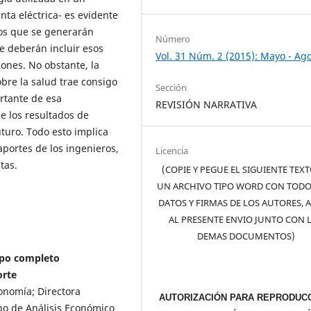
nta eléctrica- es evidente
tos que se generarán
Número
se deberán incluir esos
Vol. 31 Núm. 2 (2015): Mayo - Ag
iones. No obstante, la
bre la salud trae consigo
Sección
rtante de esa
REVISIÓN NARRATIVA
de los resultados de
uturo. Todo esto implica
aportes de los ingenieros,
Licencia
tas.
(COPIE Y PEGUE EL SIGUIENTE TEX
UN ARCHIVO TIPO WORD CON TODO
DATOS Y FIRMAS DE LOS AUTORES, 
AL PRESENTE ENVIO JUNTO CON 
DEMAS DOCUMENTOS)
mpo completo
orte
onomía; Directora
AUTORIZACIÓN PARA REPRODUCC
o de Análisis Económico