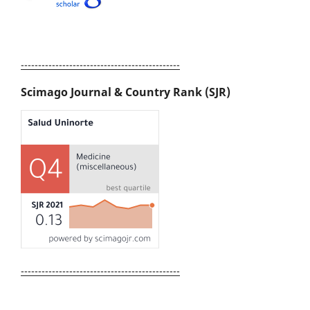
----------------------------------------------
Scimago Journal & Country Rank (SJR)
----------------------------------------------