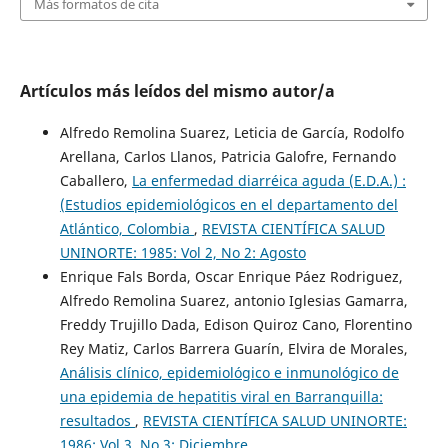
Más formatos de cita
Artículos más leídos del mismo autor/a
Alfredo Remolina Suarez, Leticia de García, Rodolfo
Arellana, Carlos Llanos, Patricia Galofre, Fernando
Caballero,
La enfermedad diarréica aguda (E.D.A.) :
(Estudios epidemiológicos en el departamento del
Atlántico, Colombia
,
REVISTA CIENTÍFICA SALUD
UNINORTE: 1985: Vol 2, No 2: Agosto
Enrique Fals Borda, Oscar Enrique Páez Rodriguez,
Alfredo Remolina Suarez, antonio Iglesias Gamarra,
Freddy Trujillo Dada, Edison Quiroz Cano, Florentino
Rey Matiz, Carlos Barrera Guarín, Elvira de Morales,
Análisis clínico, epidemiológico e inmunológico de
una epidemia de hepatitis viral en Barranquilla:
resultados
,
REVISTA CIENTÍFICA SALUD UNINORTE:
1986: Vol 3, No 3: Diciembre