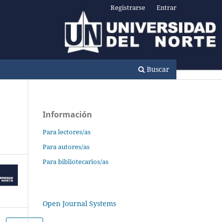
Registrarse
Entrar
Buscar
Información
Para lectores/as
Para autores/as
Para bibliotecarios/as
Open Journal Systems