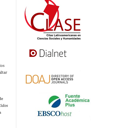
s
dos
ultar
de
Eidos
a