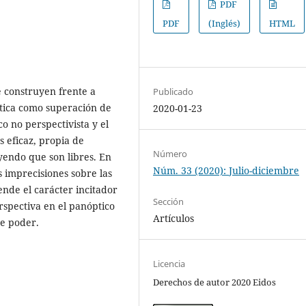
PDF
PDF
(Inglés)
HTML
e construyen frente a
Publicado
lítica como superación de
2020-01-23
o no perspectivista y el
 eficaz, propia de
Número
endo que son libres. En
Núm. 33 (2020): Julio-diciembre
s imprecisiones sobre las
ende el carácter incitador
Sección
erspectiva en el panóptico
Artículos
de poder.
Licencia
Derechos de autor 2020 Eidos