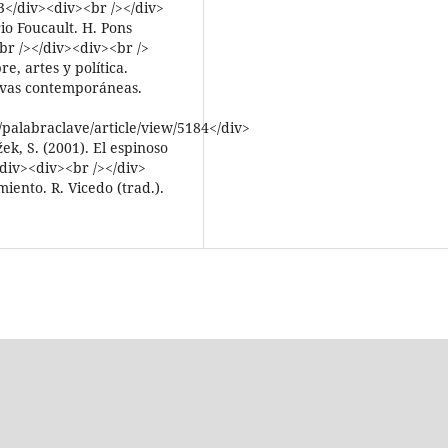
</div><div><br /></div>
io Foucault. H. Pons
br /></div><div><br />
, artes y política.
ivas contemporáneas.
/palabraclave/article/view/5184</div>
k, S. (2001). El espinoso
</div><div><br /></div>
iento. R. Vicedo (trad.).