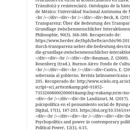
Tránsito(s) y resistencia(s). Ontologías de la his
de México: Universidad Nacional Autónoma de Mé
<br /></div><div><br /></div><div>Beck, R. (201
Transparenz: Über die Bedeutung des Transpare
Grundlage zwischenmenschlicher Interaktionen
Philosophie, 90(3), 366-388. Recuperado de:
https://www.herder.de/thph/hefte/archiv/90-201
durch-transparenz-ueber-die-bedeutung-des-tra
die-grundlage-zwischenmenschlicher-interaktio
</div><div><br /></div><div>Bauman, Z. (2000).
Rosenberg (trad.). Buenos Aires: Fondo de Cult
<br /></div><div><br /></div><div>Castro, E. (200
soberanía al gobierno. Revista latinoamericana de
205. Recuperado de: http://www.scielo.org.ar/sc
script=sci_arttext&amp;pid=S1852-
73532008000200001&amp;lng=es&amp;nrm=iso</
<div><br /></div><div>De Landázuri, M. (2017). D
psicopolítica en el pensamiento social de Byun
Digital, 17(1), 187-203. https://doi.org/10.5565/
<div><br /></div><div><br /></div><div><div>De
Psychopolitics and power in contemporary politi
Political Power, 12(1), 4-15.