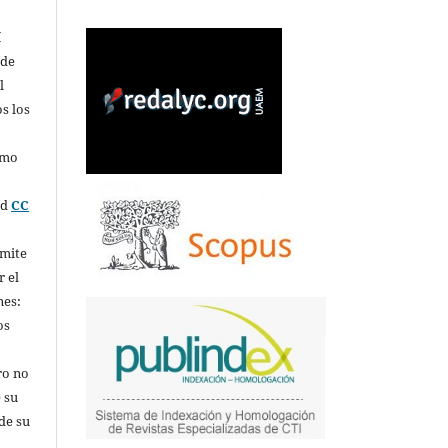
í
 de
l
s los
omo
ed
CC
rmite
r el
nes:
os
ro no
 su
de su