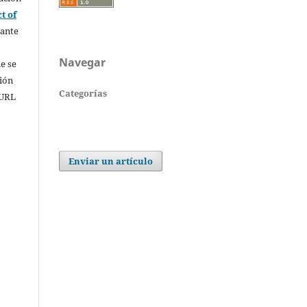
t of
rante
Navegar
e se
sión
Categorías
 URL
Enviar un artículo