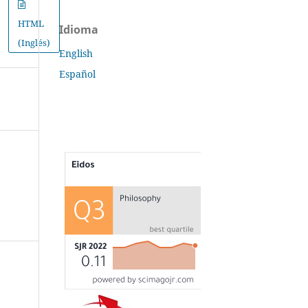
HTML
Idioma
(Inglés)
English
Español