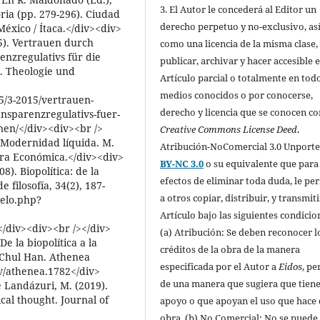
3. El Autor le concederá al Editor un
toria (pp. 279-296). Ciudad
derecho perpetuo y no-exclusivo, as
xico / Ítaca.</div><div>
5). Vertrauen durch
como una licencia de la misma clase,
nzregulativs für die
publicar, archivar y hacer accesible e
. Theologie und
Artículo parcial o totalmente en todo
medios conocidos o por conocerse,
5/3-2015/vertrauen-
derecho y licencia que se conocen c
nsparenzregulativs-fuer-
nen/</div><div><br />
Creative Commons License Deed
.
 Modernidad líquida. M.
Atribución-NoComercial 3.0 Unport
ura Económica.</div><div>
BY-NC 3.0
o su equivalente que para
8). Biopolítica: de la
efectos de eliminar toda duda, le pe
 filosofía, 34(2), 187-
a otros copiar, distribuir, y transmiti
ielo.php?
Artículo bajo las siguientes condicio
div><div><br /></div>
(a) Atribución: Se deben reconocer l
e la biopolítica a la
créditos de la obra de la manera
g-Chul Han. Athenea
especificada por el Autor a
Eidos
, pe
rev/athenea.1782</div>
de una manera que sugiera que tiene
 Landázuri, M. (2019).
cal thought. Journal of
apoyo o que apoyan el uso que hace 
obra. (b) No Comercial: No se puede