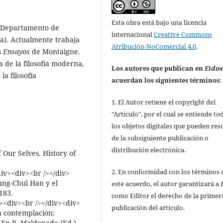
Esta obra está bajo una licencia
l Departamento de
internacional
Creative Commons
ña). Actualmente trabaja
Atribución-NoComercial 4.0
.
s
Ensayos
de Montaigne.
a de la filosofía moderna,
Los autores que publican en
Eido
a filosofía
acuerdan los siguientes términos
:
1. El Autor retiene el copyright del
"Artículo", por el cual se entiende to
los objetos digitales que pueden res
de la subsiguiente publicación o
distribución electrónica.
f Our Selves. History of
2. En conformidad con los términos 
iv><div><br /></div>
ung-Chul Han y el
este acuerdo, el autor garantizará a
183.
como Editor el derecho de la primer
v><div><br /></div><div>
publicación del artículo.
la contemplación:
. En R. Maldonado (Ed.),