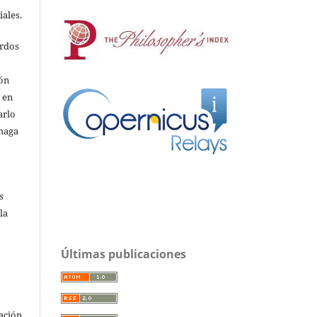
iales.
erdos
ión
o en
arlo
 haga
s
la
Últimas publicaciones
ación