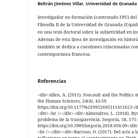
Beltrán Jiménez Villar, Universidad de Granada
Investigador en formación (contratado FPU) de
Filosofía II de la Universidad de Granada (Espa
en una tesis doctoral sobre la subjetividad en lo
Además de esta línea de investigación en histori
también se dedica a cuestiones relacionadas con l
contemporánea francesa.
Referencias
<div>Allen, A. (2011). Foucault and the Politics o
the Human Sciences, 24(4), 43-59.
https://doi.org/10.1177%2F0952695111411623</d
<div><br /></div><div>Almendros, L. (2018). By
problema de la transparencia. Isegoría, 58, 175-
https://doi.org/10.3989/isegoria.2018.058.09</di
<br /></div><div>Barroso, O. (2017). Del acto a 
reflexiones en torno al acontecimiento en Zizek