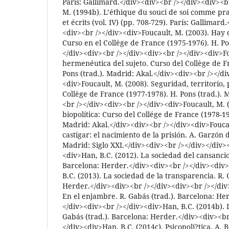
París: Gallimard.</div><div><br /></div><div><b
M. (1994b). L’éthique du souci de soi comme prat
et écrits (vol. IV) (pp. 708-729). París: Gallimar
<div><br /></div><div>Foucault, M. (2003). Hay 
Curso en el Collège de France (1975-1976). H. Po
</div><div><br /></div><div><br /></div><div>Fo
hermenéutica del sujeto. Curso del Collège de F
Pons (trad.). Madrid: Akal.</div><div><br /></di
<div>Foucault, M. (2008). Seguridad, territorio, 
Collège de France (1977-1978). H. Pons (trad.). 
<br /></div><div><br /></div><div>Foucault, M. 
biopolítica: Curso del Collége de France (1978-19
Madrid: Akal.</div><div><br /></div><div>Foucaul
castigar: el nacimiento de la prisión. A. Garzón 
Madrid: Siglo XXI.</div><div><br /></div></div>
<div>Han, B.C. (2012). La sociedad del cansancio
Barcelona: Herder.</div><div><br /></div><div
B.C. (2013). La sociedad de la transparencia. R. 
Herder.</div><div><br /></div><div><br /></div
En el enjambre. R. Gabás (trad.). Barcelona: He
</div><div><br /></div><div>Han, B.C. (2014b). L
Gabás (trad.). Barcelona: Herder.</div><div><br
</div><div>Han, B.C. (2014c). Psicopoli?tica. A. B