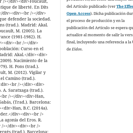
r /></div><div>Foucault,
del Artículo publicado (ver
The Effec
ique de liberté. En Dits
d.</div><div><br /></div>
Open Access
). Dicha publicación du
que defender la sociedad.
el proceso de producción y en la
ns (trad.). Madrid: Akal.
publicación del Artículo se espera qu
ucault, M. (2005). La
actualice al momento de salir la ver
rance (1981-1982). H.
final, incluyendo una referencia a la
v><div><br /></div>
población: Curso en el
de
Eidos
.
Madrid: Akal.</div><div>
(2009). Nacimiento de la
79). H. Pons (trad.).
t, M. (2012). Vigilar y
del Camino (trad.).
<div><br /></div><div>
. A. Saratxaga (trad.).
><br /></div><div>Han,
Gabás, (Trad.). Barcelona:
><div>Han, B.C. (2014a).
rder.</div><div><br />
a agonía del Eros. R.
 /></div><div><br />
ergés (trad.). Barcelona: