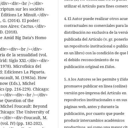
/div><div><br /></div>
utilizar el Artículo para fines comerc
criptum sur les sociétés
 Éditions Le Minuit.</div>
4. El Autor puede realizar otros acu
 G. (2014). El poder:
contractuales no comerciales para la
uenos Aires: Cactus.</div>
D. (2018).
distribución no exclusiva de la vers
erie Amid Big Data’s Homo
publicada del Artículo (v. gr. ponerl
un repositorio institucional o public
/div><div><br /></div>
en un libro) con la condición de que
ia de la sexualidad (vol.
el debido reconocimiento de su
rid: Siglo XXI.</div><div>
1978). Microfísica del
publicación original en
Eidos
.
id: Ediciones La Piqueta.
oucault, M. (1983a). How
5. A los Autores se les permite y
Eido
now (Eds.), Michel
promueve publicar en línea (online) 
s (pp. 216-229). Chicago:
versión pre-impresa del Artículo en
/></div><div><br /></div>
repositorios institucionales o en sus
e Question of the
 Michel Foucault: Beyond
páginas web, antes y durante la
hicago: The University of
publicación, por cuanto que puede
></div><div>Foucault, M.
producir intercambios académicos
(vol. IV) (pp. 182-202).
productivos, así como una mayor cit