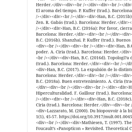
Herder.</div><div><br /></div><div><br /></div
El aroma del tiempo. P. Kuffer (trad.). Barcelo
/></div><div><br /></div><div>Han, B.C. (2015b).
Zen. R. Gabás (trad.). Barcelona: Herder.</div>
/></div><div>Han, B.C. (2016a): Por favor, cierra 
Barcelona: Herder.</div><div><br /></div><div
B.C. (2016b). Shanzhai. P. Kuffer (trad.). Buenos
<div><br /></div><div><br /></div><div>Han, B.C
poder. A. Ciria (trad.). Barcelona: Herder.</div
<br /></div><div>Han, B.C. (2016d). Topologi?a de
(trad.). Barcelona: Herder.</div><div><br /></d
<div>Han, B.C. (2017). La expulsión de lo distinto.
Barcelona: Herder.</div><div><br /></div><div
B.C. (2018a). Buen entretenimiento. A. Ciria (tr
</div><div><br /></div><div><br /></div><div>Ha
Hiperculturalidad. F. Gaillour (trad.). Barcelon
/></div><div><br /></div><div>Han, B.C. (2018c).
Ciria (trad.). Barcelona: Herder.</div><div><br 
<div>Lazzarato, M. (2000). Du biopouvoir à la bi
1(1), 45-57. https://doi.org/10.3917/mult.001.00
<div><br /></div><div>Mathiesen, T. (1997). The
Foucault’s «Panopticon » Revisited. Theoretical C