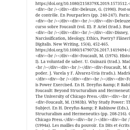
https://doi.org/10.1080/2158379X.2019.1573512.<
<div><br /></div><div>Deleuze, G. (1990). Post-s
de contrôle. En Pourparlers (pp. 240-247). París:
<div><br /></div><div><br /></div><div>Deleuze,
curso sobre Foucault (vol. II). P. Ariel (trad.). B
<div><br /></div><div><br /></div><div>Disney, 
Narcissification, Ideology, Ethics, Poetry? Flân
Digitalis. New Writing, 15(4), 452-465.
https://doi.org/10.1080/14790726.2017.1419494<
<div><br /></div><div>Foucault, M. (1976). Histor
I). La voluntad de saber. U. Guinazú (trad.). Mad
<br /></div><div><br /></div><div>Foucault, M. (
poder. J. Varela y F. Álvarez-Uría (trads.). Madr
</div><div><br /></div><div><br /></div><div>F
is Power Exercised. En H. Dreyfus &amp; P. Rabi
Foucault: Beyond Structuralism and Hermeneutic
The University of Chicago Press.</div><div><br 
<div>Foucault, M. (1983b). Why Study Power: Th
Subject. En H. Dreyfus &amp; P. Rabinow (Eds.),
Structuralism and Hermeneutics (pp. 208-216). C
Chicago Press.</div><div><br /></div><div><br /
(1994a). Les mailles du pouvoir. En Dits et écrits 