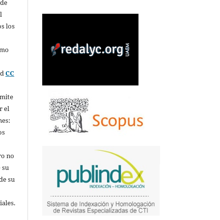
 de
l
s los
omo
ed
CC
rmite
r el
nes:
os
ro no
 su
de su
iales.