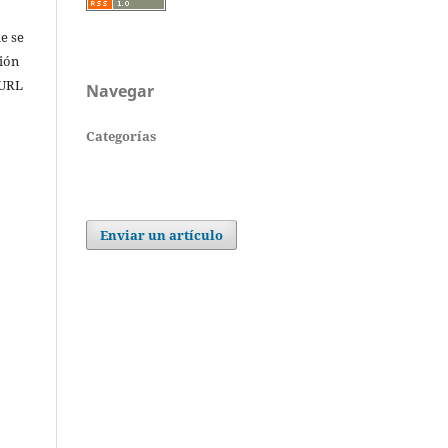
e se
sión
 URL
Navegar
Categorías
Enviar un artículo