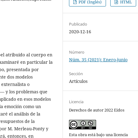
PDF (Inglés)
HTML
Publicado
2020-12-16
Número
pel atribuido al cuerpo en
Núm. 35 (2021): Enero-junio
xaminaré en particular la
rpo, presentada por
Sección
ente dos modelos
Artículos
externalista o
co— y los problemas que
implicado en esos modelos
Licencia
 la emoción como un
Derechos de autor 2022 Eidos
ré el análisis de la
resupuestos de la
por M. Merleau-Ponty y
Esta obra está bajo una licencia
irá, entonces, en