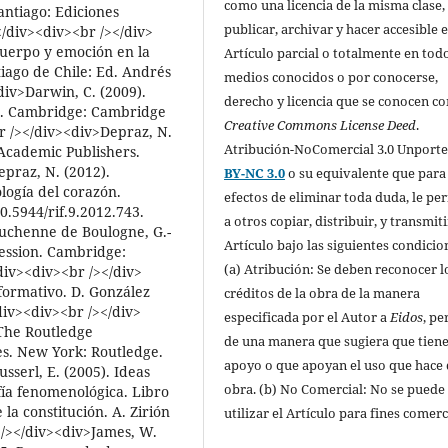
como una licencia de la misma clase,
antiago: Ediciones
publicar, archivar y hacer accesible e
</div><div><br /></div>
Cuerpo y emoción en la
Artículo parcial o totalmente en todo
ntiago de Chile: Ed. Andrés
medios conocidos o por conocerse,
div>Darwin, C. (2009).
derecho y licencia que se conocen c
s. Cambridge: Cambridge
Creative Commons License Deed
.
r /></div><div>Depraz, N.
Atribución-NoComercial 3.0 Unport
 Academic Publishers.
praz, N. (2012).
BY-NC 3.0
o su equivalente que para
logía del corazón.
efectos de eliminar toda duda, le pe
0.5944/rif.9.2012.743.
a otros copiar, distribuir, y transmiti
Duchenne de Boulogne, G.-
Artículo bajo las siguientes condicio
ession. Cambridge:
(a) Atribución: Se deben reconocer l
div><div><br /></div>
rformativo. D. González
créditos de la obra de la manera
div><div><br /></div>
especificada por el Autor a
Eidos
, pe
.The Routledge
de una manera que sugiera que tiene
s. New York: Routledge.
apoyo o que apoyan el uso que hace 
sserl, E. (2005). Ideas
obra. (b) No Comercial: No se puede
fía fenomenológica. Libro
la constitución. A. Zirión
utilizar el Artículo para fines comerc
 /></div><div>James, W.