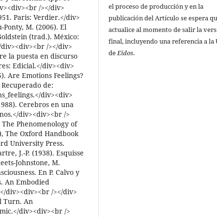
el proceso de producción y en la
iv><div><br /></div>
51. Paris: Verdier.</div>
publicación del Artículo se espera qu
Ponty, M. (2006). El
actualice al momento de salir la ver
oldstein (trad.). México:
final, incluyendo una referencia a la
/div><div><br /></div>
de
Eidos
.
re la puesta en discurso
res: Edicial.</div><div>
5). Are Emotions Feelings?
5. Recuperado de:
_feelings.</div><div>
1988). Cerebros en una
nos.</div><div><br />
). The Phenomenology of
d.), The Oxford Handbook
rd University Press.
tre, J.-P. (1938). Esquisse
eets-Johnstone, M.
sciousness. En P. Calvo y
es. An Embodied
</div><div><br /></div>
l Turn. An
mic.</div><div><br />