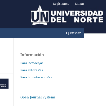
Registrarse
Entrar
Buscar
Información
Para lectores/as
Para autores/as
Para bibliotecarios/as
Open Journal Systems