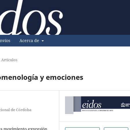
nvíos
Acerca de
Artículos
nomenología y emociones
cional de Córdoba
s,movimiento,expresión.