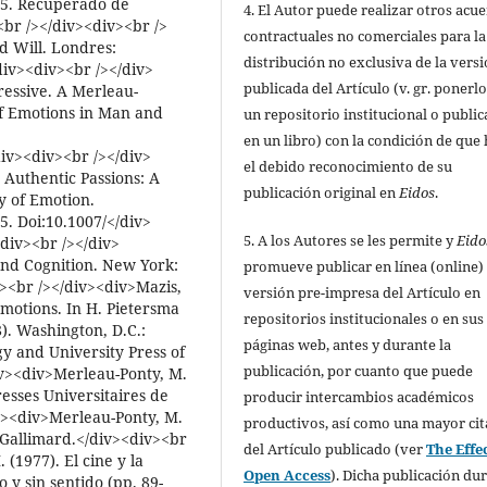
205. Recuperado de
4. El Autor puede realizar otros acu
<br /></div><div><br />
contractuales no comerciales para la
d Will. Londres:
distribución no exclusiva de la vers
iv><div><br /></div>
publicada del Artículo (v. gr. ponerl
ressive. A Merleau-
f Emotions in Man and
un repositorio institucional o public
en un libro) con la condición de que
iv><div><br /></div>
el debido reconocimiento de su
 Authentic Passions: A
publicación original en
Eidos
.
y of Emotion.
5. Doi:10.1007/</div>
5. A los Autores se les permite y
Eido
div><br /></div>
nd Cognition. New York:
promueve publicar en línea (online) 
><br /></div><div>Mazis,
versión pre-impresa del Artículo en
Emotions. In H. Pietersma
repositorios institucionales o en sus
8). Washington, D.C.:
páginas web, antes y durante la
 and University Press of
publicación, por cuanto que puede
iv><div>Merleau-Ponty, M.
esses Universitaires de
producir intercambios académicos
v><div>Merleau-Ponty, M.
productivos, así como una mayor cit
 Gallimard.</div><div><br
del Artículo publicado (ver
The Effec
(1977). El cine y la
Open Access
). Dicha publicación du
 y sin sentido (pp. 89-