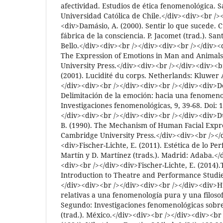
afectividad. Estudios de ética fenomenológica. S
Universidad Católica de Chile.</div><div><br />
<div>Damásio, A. (2000). Sentir lo que sucede. 
fábrica de la consciencia. P. Jacomet (trad.). Sa
Bello.</div><div><br /></div><div><br /></div><
The Expression of Emotions in Man and Animal
University Press.</div><div><br /></div><div><b
(2001). Lucidité du corps. Netherlands: Kluwer
</div><div><br /></div><div><br /></div><div>De
Delimitación de la emoción: hacia una fenomeno
Investigaciones fenomenológicas, 9, 39-68. Doi: 1
</div><div><br /></div><div><br /></div><div>
B. (1990). The Mechanism of Human Facial Expr
Cambridge University Press.</div><div><br /></
<div>Fischer-Lichte, E. (2011). Estética de lo Pe
Martín y D. Martínez (trads.). Madrid: Adaba.</
<div><br /></div><div>Fischer-Lichte, E. (2014)
Introduction to Theatre and Performance Studie
</div><div><br /></div><div><br /></div><div>Hu
relativas a una fenomenología pura y una filoso
Segundo: Investigaciones fenomenológicas sobre 
(trad.). México.</div><div><br /></div><div><br