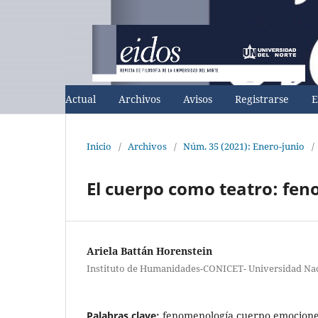
Actual
Archivos
Avisos
Registrarse
E
Inicio
/
Archivos
/
Núm. 35 (2021): Enero-junio
/
El cuerpo como teatro: fe
Ariela Battán Horenstein
Instituto de Humanidades-CONICET- Universidad Na
Palabras clave:
fenomenología,cuerpo,emocione