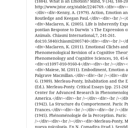
(1884). What is an Emotion? Mind, 9 (34), 188-
http://www.jstor.org/stable/2246769.</div><div>
</div><div>Kenny, A. (1979). Action, Emotion an
Routledge and Keegan Paul.</div><div><br /></d
<div>Maclaren, K. (2005). Life is Inherently Exp
pontian Response to Darwin`s The Expression o
Animals. Chiasmi International,7, 241-261.
doi:10.5840/chiasmi2005740</div><div><br /></d
<div>Maclaren, K. (2011). Emotional Clichés and
Phenomenological Revision of a Cognitive Theor
Phenomenology and Cognitive Sciences, 10, 45-6
<div>s11097-010-9160-4</div><div><br /></div><
<div>Maiese, M. (2011). Embodiment, Emotion a
Palgrave Macmillan.</div><div><br /></div><div
G. (1989). Merleau-Ponty, Inhabitation and the 
(Ed.). Merleau-Ponty. Critical Essays (pp. 251-26
Center for Advanced Research in Phenomenology
America.</div><div><br /></div><div><br /></d
(1942). La Structure du Comportement. París: Pr
Frances.</div><div><br /></div><div><br /></di
(1945). Phénoménologie de la Perception. París:
/></div><div><br /></div><div>Merleau-Ponty, M. 
nueva psicología. En N. Comadira (trad.). Sentido