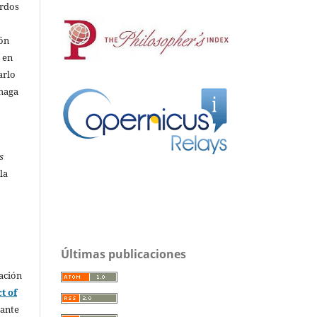
erdos
ión
o en
arlo
 haga
s
la
Últimas publicaciones
ación
t of
rante