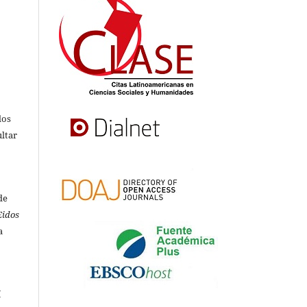
s
dos
ultar
de
Eidos
a
í