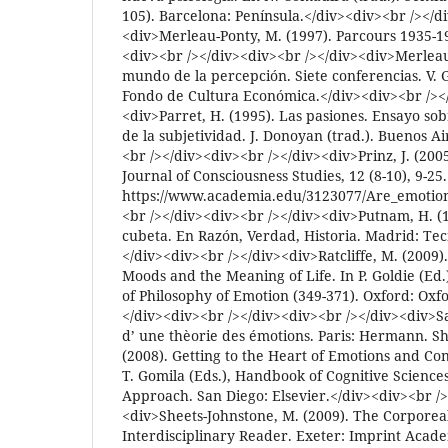
105). Barcelona: Península.</div><div><br /></d
<div>Merleau-Ponty, M. (1997). Parcours 1935-19
<div><br /></div><div><br /></div><div>Merleau-
mundo de la percepción. Siete conferencias. V. G
Fondo de Cultura Económica.</div><div><br /><
<div>Parret, H. (1995). Las pasiones. Ensayo sob
de la subjetividad. J. Donoyan (trad.). Buenos Ai
<br /></div><div><br /></div><div>Prinz, J. (200
Journal of Consciousness Studies, 12 (8-10), 9-2
https://www.academia.edu/3123077/Are_emotions
<br /></div><div><br /></div><div>Putnam, H. (
cubeta. En Razón, Verdad, Historia. Madrid: Tec
</div><div><br /></div><div>Ratcliffe, M. (2009
Moods and the Meaning of Life. In P. Goldie (E
of Philosophy of Emotion (349-371). Oxford: Oxfo
</div><div><br /></div><div><br /></div><div>Sar
d’ une thèorie des émotions. Paris: Hermann. Sh
(2008). Getting to the Heart of Emotions and Con
T. Gomila (Eds.), Handbook of Cognitive Scienc
Approach. San Diego: Elsevier.</div><div><br />
<div>Sheets-Johnstone, M. (2009). The Corporea
Interdisciplinary Reader. Exeter: Imprint Acade