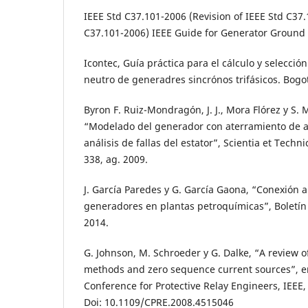
IEEE Std C37.101-2006 (Revision of IEEE Std C37
C37.101-2006) IEEE Guide for Generator Ground P
Icontec, Guía práctica para el cálculo y selección
neutro de generadres sincrónos trifásicos. Bogot
Byron F. Ruiz-Mondragón, J. J., Mora Flórez y S.
“Modelado del generador con aterramiento de al
análisis de fallas del estator”, Scientia et Technic
338, ag. 2009.
J. García Paredes y G. García Gaona, “Conexión a 
generadores en plantas petroquímicas”, Boletín I
2014.
G. Johnson, M. Schroeder y G. Dalke, “A review 
methods and zero sequence current sources”, e
Conference for Protective Relay Engineers, IEEE, 
Doi: 10.1109/CPRE.2008.4515046