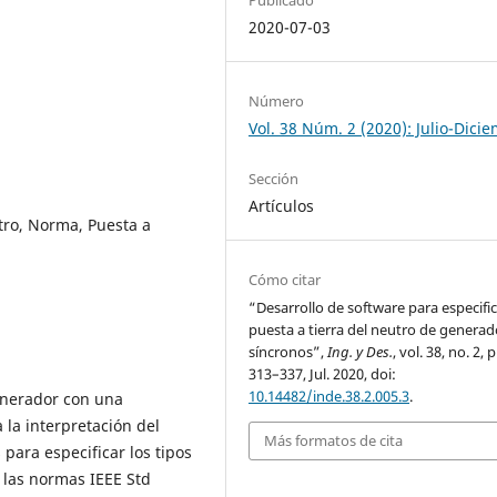
2020-07-03
Número
Vol. 38 Núm. 2 (2020): Julio-Dici
Sección
Artículos
tro, Norma, Puesta a
Cómo citar
“Desarrollo de software para especific
puesta a tierra del neutro de generad
síncronos”,
Ing. y Des.
, vol. 38, no. 2, 
313–337, Jul. 2020, doi:
10.14482/inde.38.2.005.3
.
generador con una
 la interpretación del
Más formatos de cita
 para especificar los tipos
 las normas IEEE Std