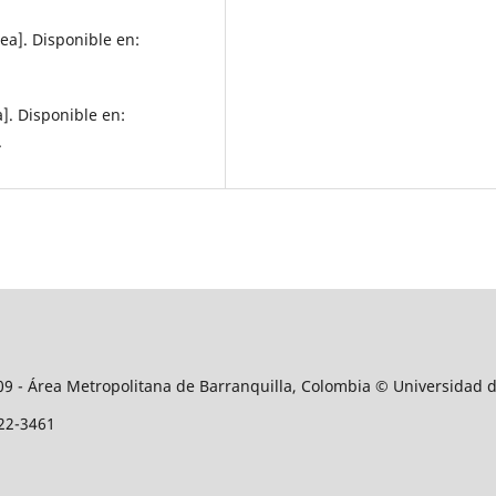
ea]. Disponible en:
a]. Disponible en:
.
509 - Área Metropolitana de Barranquilla, Colombia © Universidad 
122-3461