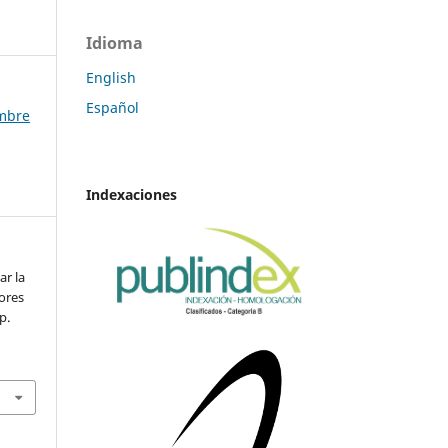
Idioma
English
Español
embre
Indexaciones
ar la
ores
pp.