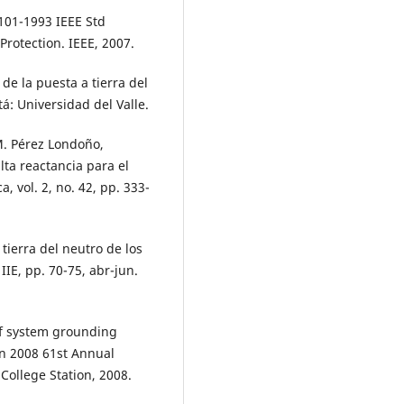
.101-1993 IEEE Std
rotection. IEEE, 2007.
 de la puesta a tierra del
á: Universidad del Valle.
 M. Pérez Londoño,
ta reactancia para el
a, vol. 2, no. 42, pp. 333-
tierra del neutro de los
IE, pp. 70-75, abr-jun.
of system grounding
n 2008 61st Annual
College Station, 2008.