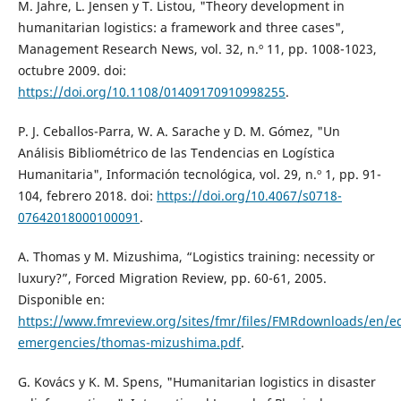
M. Jahre, L. Jensen y T. Listou, "Theory development in
humanitarian logistics: a framework and three cases",
Management Research News, vol. 32, n.º 11, pp. 1008-1023,
octubre 2009. doi:
https://doi.org/10.1108/01409170910998255
.
P. J. Ceballos-Parra, W. A. Sarache y D. M. Gómez, "Un
Análisis Bibliométrico de las Tendencias en Logística
Humanitaria", Información tecnológica, vol. 29, n.º 1, pp. 91-
104, febrero 2018. doi:
https://doi.org/10.4067/s0718-
07642018000100091
.
A. Thomas y M. Mizushima, “Logistics training: necessity or
luxury?”, Forced Migration Review, pp. 60-61, 2005.
Disponible en:
https://www.fmreview.org/sites/fmr/files/FMRdownloads/en/e
emergencies/thomas-mizushima.pdf
.
G. Kovács y K. M. Spens, "Humanitarian logistics in disaster