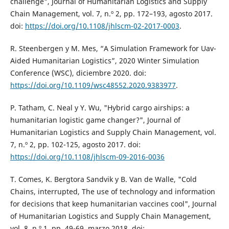
challenge", Journal of Humanitarian Logistics and Supply
Chain Management, vol. 7, n.º 2, pp. 172–193, agosto 2017.
doi:
https://doi.org/10.1108/jhlscm-02-2017-0003
.
R. Steenbergen y M. Mes, “A Simulation Framework for Uav-
Aided Humanitarian Logistics”, 2020 Winter Simulation
Conference (WSC), diciembre 2020. doi:
https://doi.org/10.1109/wsc48552.2020.9383977
.
P. Tatham, C. Neal y Y. Wu, "Hybrid cargo airships: a
humanitarian logistic game changer?", Journal of
Humanitarian Logistics and Supply Chain Management, vol.
7, n.º 2, pp. 102-125, agosto 2017. doi:
https://doi.org/10.1108/jhlscm-09-2016-0036
T. Comes, K. Bergtora Sandvik y B. Van de Walle, "Cold
Chains, interrupted, The use of technology and information
for decisions that keep humanitarian vaccines cool", Journal
of Humanitarian Logistics and Supply Chain Management,
vol. 8, n.º 1, pp. 49-69, marzo 2018. doi: