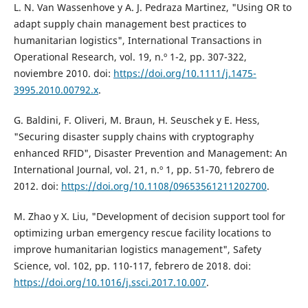
L. N. Van Wassenhove y A. J. Pedraza Martinez, "Using OR to
adapt supply chain management best practices to
humanitarian logistics", International Transactions in
Operational Research, vol. 19, n.º 1-2, pp. 307-322,
noviembre 2010. doi:
https://doi.org/10.1111/j.1475-
3995.2010.00792.x
.
G. Baldini, F. Oliveri, M. Braun, H. Seuschek y E. Hess,
"Securing disaster supply chains with cryptography
enhanced RFID", Disaster Prevention and Management: An
International Journal, vol. 21, n.º 1, pp. 51-70, febrero de
2012. doi:
https://doi.org/10.1108/09653561211202700
.
M. Zhao y X. Liu, "Development of decision support tool for
optimizing urban emergency rescue facility locations to
improve humanitarian logistics management", Safety
Science, vol. 102, pp. 110-117, febrero de 2018. doi:
https://doi.org/10.1016/j.ssci.2017.10.007
.