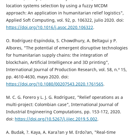
location systems selection by using a fuzzy MCDM
approach: An application in humanitarian relief logistics",
Applied Soft Computing, vol. 92, p. 106322, julio 2020. doi:
https://doi.org/10.1016/j.asoc.2020.106322
.
O. Rodríguez-Espíndola, S. Chowdhury, A. Beltagui y P.
Albores, "The potential of emergent disruptive technologies
for humanitarian supply chains: the integration of
blockchain, Artificial Intelligence and 3D printing",
International Journal of Production Research, vol. 58, n.º 15,
pp. 4610-4630, mayo 2020. doi:
https://doi.org/10.1080/00207543.2020.1761565
.
M. C. G. Forero y L. J. G. Rodríguez, "Relief operations as a
multi-project: Colombian case", International Journal of
Industrial Engineering Computations, pp. 153-172, 2020.
doi:
https://doi.org/10.5267/j.ijiec.2019.5.002
.
A. Budak, ?. Kaya, A. Kara?an y M. Erdo?an, "Real-time