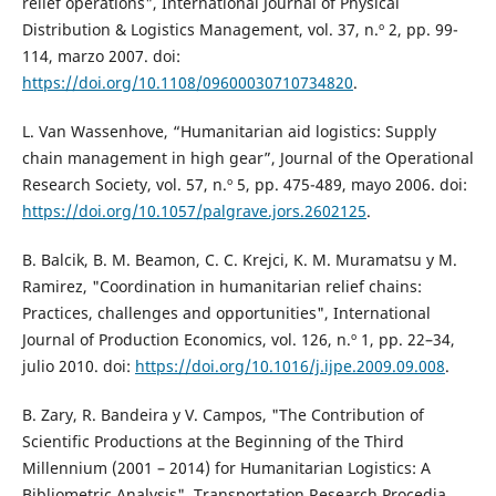
relief operations", International Journal of Physical
Distribution & Logistics Management, vol. 37, n.º 2, pp. 99-
114, marzo 2007. doi:
https://doi.org/10.1108/09600030710734820
.
L. Van Wassenhove, “Humanitarian aid logistics: Supply
chain management in high gear”, Journal of the Operational
Research Society, vol. 57, n.º 5, pp. 475-489, mayo 2006. doi:
https://doi.org/10.1057/palgrave.jors.2602125
.
B. Balcik, B. M. Beamon, C. C. Krejci, K. M. Muramatsu y M.
Ramirez, "Coordination in humanitarian relief chains:
Practices, challenges and opportunities", International
Journal of Production Economics, vol. 126, n.º 1, pp. 22–34,
julio 2010. doi:
https://doi.org/10.1016/j.ijpe.2009.09.008
.
B. Zary, R. Bandeira y V. Campos, "The Contribution of
Scientific Productions at the Beginning of the Third
Millennium (2001 – 2014) for Humanitarian Logistics: A
Bibliometric Analysis", Transportation Research Procedia,