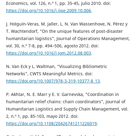
Economics, vol. 126, n.º 1, pp. 35-45, julio 2010. doi:
https://doi.org/10.1016/j.ijpe.2009.10.006
.
J. Holguín-Veras, M. Jaller, L. N. Van Wassenhove, N. Pérez y
T. Wachtendorf, "On the unique features of post-disaster
humanitarian logistics", Journal of Operations Management,
vol. 30, n.º 7-8, pp. 494–506, agosto 2012. doi:
https://doi.org/10.1016/j.jom.2012.08.003
.
N. Van Eck y L. Waltman, “Visualizing Bibliometric
Networks”, CWTS Meaningful Metrics. doi:
https://doi.org/10.1007/978-3-319-10377-8_13
.
P. Akhtar, N. E. Marr y E. V. Garnevska, "Coordination in
humanitarian relief chains: chain coordinators", Journal of
Humanitarian Logistics and Supply Chain Management, vol.
2, n.º 1, pp. 85-103, mayo 2012. doi:
https://doi.org/10.1108/20426741211226019
.