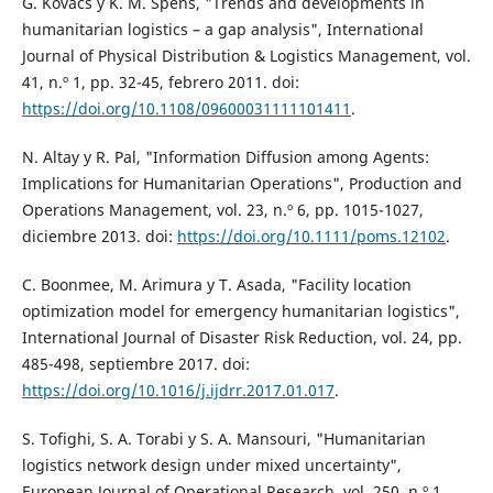
G. Kovács y K. M. Spens, "Trends and developments in
humanitarian logistics – a gap analysis", International
Journal of Physical Distribution & Logistics Management, vol.
41, n.º 1, pp. 32-45, febrero 2011. doi:
https://doi.org/10.1108/09600031111101411
.
N. Altay y R. Pal, "Information Diffusion among Agents:
Implications for Humanitarian Operations", Production and
Operations Management, vol. 23, n.º 6, pp. 1015-1027,
diciembre 2013. doi:
https://doi.org/10.1111/poms.12102
.
C. Boonmee, M. Arimura y T. Asada, "Facility location
optimization model for emergency humanitarian logistics",
International Journal of Disaster Risk Reduction, vol. 24, pp.
485-498, septiembre 2017. doi:
https://doi.org/10.1016/j.ijdrr.2017.01.017
.
S. Tofighi, S. A. Torabi y S. A. Mansouri, "Humanitarian
logistics network design under mixed uncertainty",
European Journal of Operational Research, vol. 250, n.º 1,