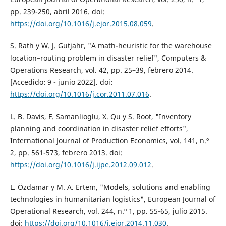
pp. 239-250, abril 2016. doi:
https://doi.org/10.1016/j.ejor.2015.08.059
.
S. Rath y W. J. Gutjahr, "A math-heuristic for the warehouse
location–routing problem in disaster relief", Computers &
Operations Research, vol. 42, pp. 25–39, febrero 2014.
[Accedido: 9 - junio 2022]. doi:
https://doi.org/10.1016/j.cor.2011.07.016
.
L. B. Davis, F. Samanlioglu, X. Qu y S. Root, "Inventory
planning and coordination in disaster relief efforts",
International Journal of Production Economics, vol. 141, n.º
2, pp. 561-573, febrero 2013. doi:
https://doi.org/10.1016/j.ijpe.2012.09.012
.
L. Özdamar y M. A. Ertem, "Models, solutions and enabling
technologies in humanitarian logistics", European Journal of
Operational Research, vol. 244, n.º 1, pp. 55-65, julio 2015.
doi:
https://doi.org/10.1016/j.ejor.2014.11.030
.